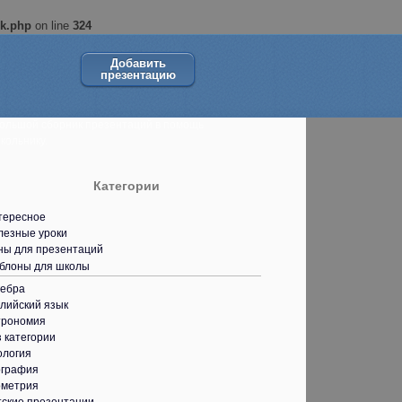
ok.php
on line
324
Добавить
презентацию
ольшой сборник презентаций в помощь
кольнику.
Категории
тересное
лезные уроки
ны для презентаций
блоны для школы
гебра
лийский язык
трономия
 категории
ология
ография
ометрия