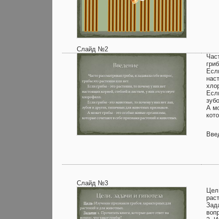
Слайд №2
Час
гриб
Если
наст
хло
Если
зуб
А м
кот
Вве
Слайд №3
Цел
рас
Зада
вопр