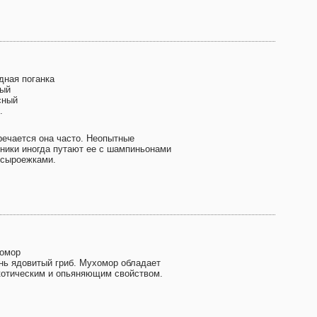
дная поганка
ый
сный
.
речается она часто. Неопытные
бники иногда путают ее с шампиньонами
 сыроежками.
омор
нь ядовитый гриб. Мухомор обладает
котическим и опьяняющим свойством.