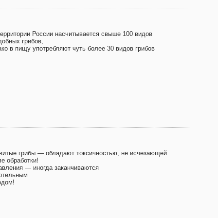
территории России насчитывается свыше 100 видов
добных грибов,
ако в пищу употребляют чуть более 30 видов грибов
витые грибы — обладают токсичностью, не исчезающей
ле обработки!
авления — иногда заканчиваются
ртельным
одом!