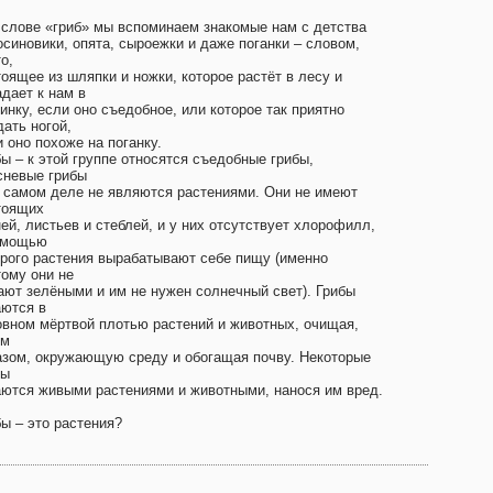
 слове «гриб» мы вспоминаем знакомые нам с детства
осиновики, опята, сыроежки и даже поганки – словом,
о,
оящее из шляпки и ножки, которое растёт в лесу и
дает к нам в
инку, если оно съедобное, или которое так приятно
ать ногой,
 оно похоже на поганку.
ы – к этой группе относятся съедобные грибы,
сневые грибы
а самом деле не являются растениями. Они не имеют
тоящих
ей, листьев и стеблей, и у них отсутствует хлорофилл,
омощью
орого растения вырабатывают себе пищу (именно
тому они не
ают зелёными и им не нужен солнечный свет). Грибы
аются в
овном мёртвой плотью растений и животных, очищая,
им
азом, окружающую среду и обогащая почву. Некоторые
бы
аются живыми растениями и животными, нанося им вред.
бы – это растения?