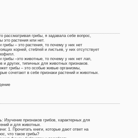
то рассматривая грибы, я задавала себе вопрос,
ы это растения или нет.
 грибы – это растения, то почему у них нет
оящих корней, стеблей и листьев, у них отсутствует
рофилл.
 грибы –это животные, то почему у них нет лап,
ов и других, типичных для животных признаков.
ожет грибы – это особые живые организмы,
орые сочетают в себе признаки растений и животных.
дение
ь: Изучение признаков грибов, характерных для
тений и для животных.
чи: 1. Прочитать книги, которые дают ответ на
ос, что такое грибы?