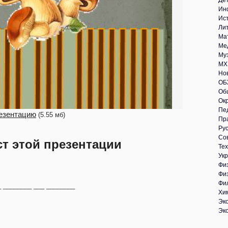
Де
Ин
Ис
Ли
Ма
Ме
Му
МХ
Но
ОБ
Об
Ок
Пе
езентацию
(5.55 мб)
Пр
Рус
Со
ст этой презентации
Те
Укр
Фи
Фи
Фи
_ ________ ___ ________
Хи
Эк
Эк