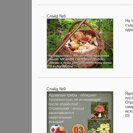
Слайд №8
На 
съе
одн
Слайд №9
Ядо
пос
Отр
сме
исх
03