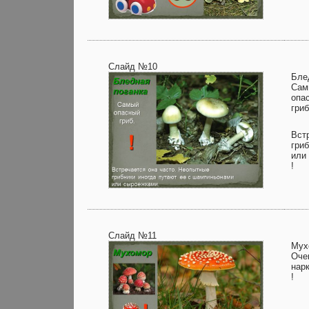
Слайд №10
Бле
Сам
опа
гриб
Вст
гри
или
!
Слайд №11
Мух
Оче
нар
!