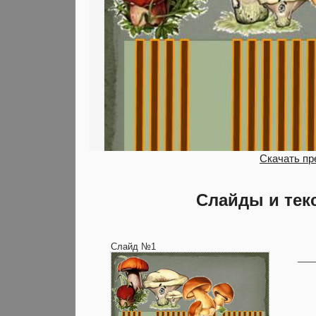
Скачать пр
Слайды и тек
Слайд №1
___