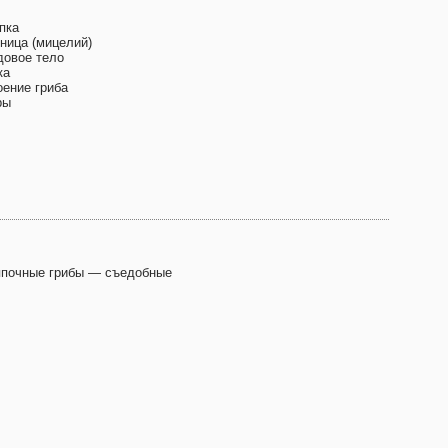
пка
бница (мицелий)
довое тело
ка
оение гриба
ры
почные грибы — съедобные