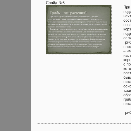
Слайд №5
При
под
нечт
сост
попа
корз
подд
если
Гриб
пле
– н
нас
корн
с п
кот
поэ
быв
пит
осн
так
обр
гри
пит
Гри