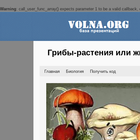
Warning
: call_user_func_array() expects parameter 1 to be a valid callback, c
Грибы-растения или 
Главная
Биология
Получить код