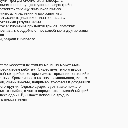
Изучит фонды библиотек и подобрать
ериал о всех существующих видах грибов.
оставить таблицу признаков грибов
ичных для растений и для животных.
Познакомить учащихся моего класса с
ученными результатами.
отеза: Изучение признаков грибов, поможет
познавать съедобные, несъедобные и другие виды
ов.
, задачи и гипотеза
 тема касается не только меня, но может быть
ересна всем ребятам. Существует много видов
добных грибов, которые имеют признаки растений и
отных. Кроме известных нам шампиньонов, белых
бов, очень вкусны, например, трюфели и дождевики
ного других. Однако существует также немало
витых грибов, и часто определить, съедобный гриб
 несъедобный, бывает довольно трудно.
уальность темы