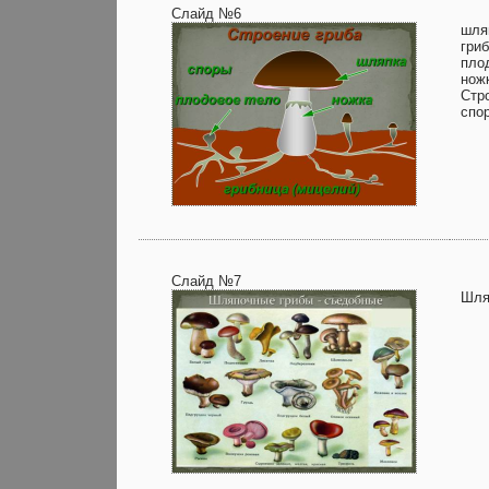
Слайд №6
шля
гри
пло
нож
Стр
спо
Слайд №7
Шля