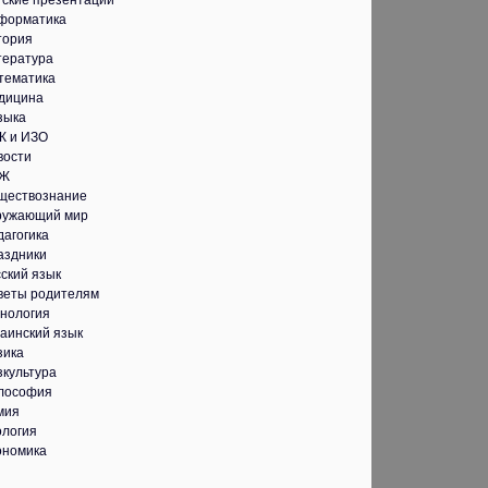
тские презентации
форматика
тория
тература
тематика
дицина
зыка
К и ИЗО
вости
Ж
ществознание
ружающий мир
дагогика
аздники
ский язык
веты родителям
хнология
аинский язык
зика
зкультура
лософия
мия
ология
ономика