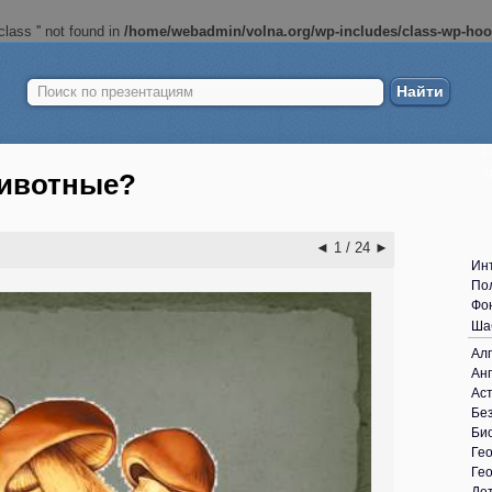
lass '' not found in
/home/webadmin/volna.org/wp-includes/class-wp-ho
Найти:
Б
ш
животные?
◄
1 / 24
►
Ин
По
Фо
Ша
Ал
Анг
Ас
Без
Би
Ге
Ге