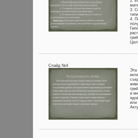
2. 
мат
3. С
тип
4. 
пол
Гип
рас
гриб
Цели
Слайд №4
Эта
инт
съе
жив
гри
и м
ядо
или
Акт