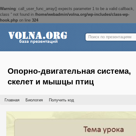
Warning
: call_user_func_array() expects parameter 1 to be a valid callback,
class '' not found in
/home/webadmin/volna.org/wp-includes/class-wp-
hook.php
on line
324
Найти:
Опорно-двигательная система,
скелет и мышцы птиц
Главная
Биология
Получить код