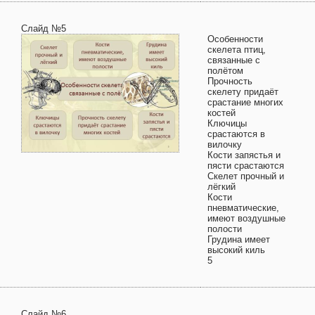
Слайд №5
Особенности
скелета птиц,
связанные с
полётом
Прочность
скелету придаёт
срастание многих
костей
Ключицы
срастаются в
вилочку
Кости запястья и
пясти срастаются
Скелет прочный и
лёгкий
Кости
пневматические,
имеют воздушные
полости
Грудина имеет
высокий киль
5
Слайд №6