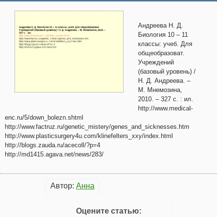
Андреева Н. Д.
Биология 10 – 11
классы: учеб. Для
общеобразоват.
Учреждений
(базовый уровень) /
Н. Д. Андреева. –
М. Мнемозина,
2010. – 327 с. : ил.
http://www.medical-
enc.ru/5/down_bolezn.shtml
http://www.factruz.ru/genetic_mistery/genes_and_sicknesses.htm
http://www.plasticsurgery4u.com/klinefelters_xxy/index.html
http://blogs.zauda.ru/acecoll/?p=4
http://md1415.agava.net/news/283/
Автор:
Анна
Оцените статью: