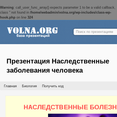
Warning
: call_user_func_array() expects parameter 1 to be a valid callback,
class '' not found in
/home/webadmin/volna.org/wp-includes/class-wp-
hook.php
on line
324
Найти:
Презентация Наследственные
заболевания человека
Главная
Биология
Получить код