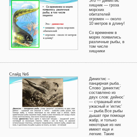
Это — динихтис
хищник — гроза
морских
обитателей
огромен — около
10 метров в длину!
Со временем в
морях появились
различные рыбы, в
том числе
хищники
Слайд №6
Динихтис –
панцирная рыба..
Слово ‘динихтис’
составлено из
двух слов: дейнос’
— страшный или
ужасный и ‘ихтис’
— рыба.Все рыбы
дышат при помощи
жабр, и только
некоторые из них
имеют еще и
легкие. Такие