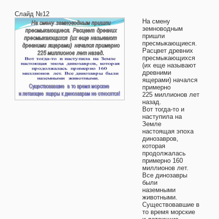
Слайд №12
На смену
земноводным
пришли
пресмыкающиеся.
Расцвет древних
пресмыкающихся
(их еще называют
древними
ящерами) начался
примерно
225 миллионов лет
назад.
Вот тогда-то и
наступила на
Земле
настоящая эпоха
динозавров,
которая
продолжалась
примерно 160
миллионов лет.
Все динозавры
были
наземными
животными.
Существовавшие в
то время морские