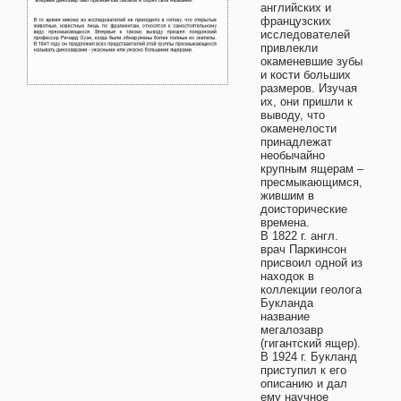
английских и
французских
исследователей
привлекли
окаменевшие зубы
и кости больших
размеров. Изучая
их, они пришли к
выводу, что
окаменелости
принадлежат
необычайно
крупным ящерам –
пресмыкающимся,
жившим в
доисторические
времена.
В 1822 г. англ.
врач Паркинсон
присвоил одной из
находок в
коллекции геолога
Букланда
название
мегалозавр
(гигантский ящер).
В 1924 г. Букланд
приступил к его
описанию и дал
ему научное