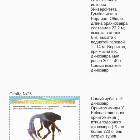
истории
Университета
Гумбольдта в
Берлине. Общая
длина брахиозавра
составила 22,2 м;
высота в холке —
6 м; высота с
поднятой головой
— 14 м. Вероятно,
при жизни вес
динозавра был
равен 30 — 40 т.
Самый высокий
динозавр
Слайд №23
Самый зубастый
динозавр
Орнитомимиды У
Pelecanimimus из
орнитомимид (
птицеподобного
динозавра ) было
более 220 очень
острых зубов.