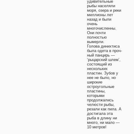
удивительные
рыбы населяли
моря, озера и реки
миллионы лет
назад и были
очень
многочисленны.
Они почти
полностью
вымерли.
Голова динихтиса
была одета в проч-
ный панцирь —
‘рыцарский шлем’,
состоящий из
нескольких
пластин. Зубов у
нее не было, но
широкие
остроугольные
пластины,
которыми
продолжались
челюсти рыбы,
резали как пила. А
достигала эта
рыба в длину ни
много, ни мало —
10 метров!