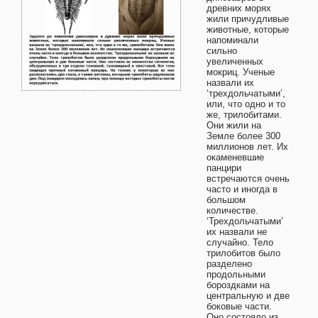
древних морях
жили причудливые
животные, которые
напоминали
сильно
увеличенных
мокриц. Ученые
назвали их
‘трехдольчатыми’,
или, что одно и то
же, трилобитами.
Они жили на
Земле более 300
миллионов лет. Их
окаменевшие
панцири
встречаются очень
часто и иногда в
большом
количестве.
‘Трехдольчатыми’
их назвали не
случайно. Тело
трилобитов было
разделено
продольными
бороздками на
центральную и две
боковые части.
Оно состояло из