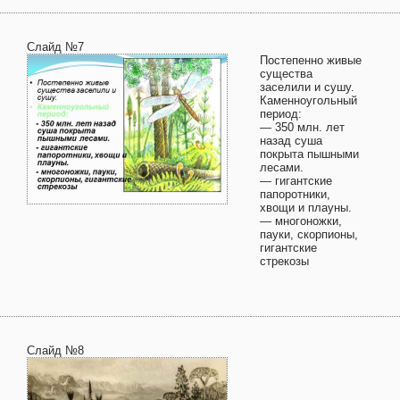
Слайд №7
Постепенно живые
существа
заселили и сушу.
Каменноугольный
период:
— 350 млн. лет
назад суша
покрыта пышными
лесами.
— гигантские
папоротники,
хвощи и плауны.
— многоножки,
пауки, скорпионы,
гигантские
стрекозы
Слайд №8