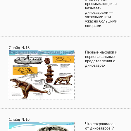
пресмыкающихся
называть
динозаврами —
ужасными или
ужасно большими
ящерами.
Слайд №15
Первые находки и
первоначальные
представления о
динозаврах
Слайд №16
Что сохранилось
от динозавров ?