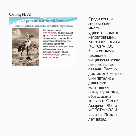
Слайд №32
Среди птиц и
зверей было
много
удивительных и
неповторимых.
Бегающие птицы
ФОРОРАКОС
были самыми
грозными
хищниками южно-
американских
саванн. Рост их
достигал 2 метров.
Они питались
древними
копытными
нотоунгулятами,
обитавшими
только в Южной
Америке. Жили
ФОРОРАКОСЫ
«всего» 25 млн.
лет назад.