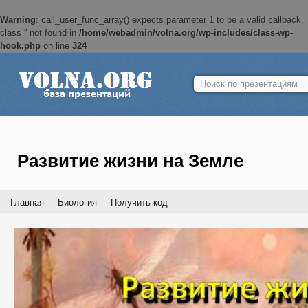
Warning
: call_user_func_array() expects parameter 1 to be a valid callback,
class '' not found in
/home/webadmin/volna.org/wp-includes/class-wp-
hook.php
on line
324
Найти:
Развитие жизни на Земле
Главная
Биология
Получить код