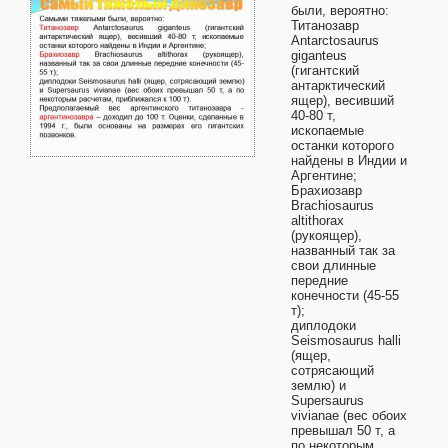
были, вероятно:
Титанозавр
Antarctosaurus
giganteus
(гигантский
антарктический
ящер), весивший
40-80 т,
ископаемые
останки которого
найдены в Индии и
Аргентине;
Брахиозавр
Brachiosaurus
altithorax
(рукоящер),
названный так за
свои длинные
передние
конечности (45-55
т);
диплодоки
Seismosaurus halli
(ящер,
сотрясающий
землю) и
Supersaurus
vivianae (вес обоих
превышал 50 т, а
по некоторым