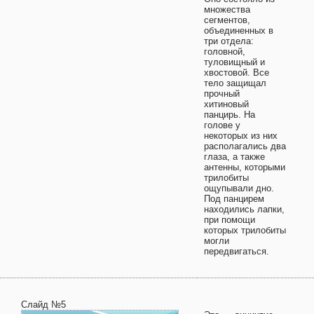
множества
сегментов,
объединенных в
три отдела:
головной,
туловищный и
хвостовой. Все
тело защищал
прочный
хитиновый
панцирь. На
голове у
некоторых из них
располагались два
глаза, а также
антенны, которыми
трилобиты
ощупывали дно.
Под панцирем
находились лапки,
при помощи
которых трилобиты
могли
передвигаться.
Слайд №5