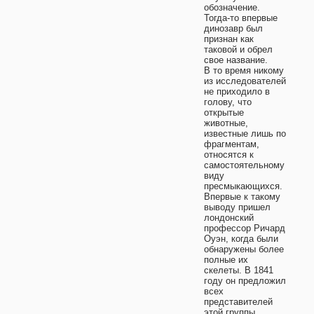
обозначение.
Тогда-то впервые
динозавр был
признан как
таковой и обрел
свое название.
В то время никому
из исследователей
не приходило в
голову, что
открытые
животные,
известные лишь по
фрагментам,
относятся к
самостоятельному
виду
пресмыкающихся.
Впервые к такому
выводу пришел
лондонский
профессор Ричард
Оуэн, когда были
обнаружены более
полные их
скелеты. В 1841
году он предложил
всех
представителей
этой группы