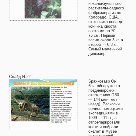
и малоизученного
растительноядного
фаброзавра из шт.
Колорадо, США,
от кончика носа до
кончика хвоста
составляла 70 —
75 см. Первый
весил около 3 кг, а
второй — 6,8 кг.
Самый маленький
динозавр
Слайд №22
Брахиозавр Он
был обнаружен в
позднеюрских
отложениях (150
— 144 млн. лет
назад). Раскопки
велись немецкими
экспедициями в
1909 — 11 гг., а
отпрепарировали
кости и собрали
скелет в Музее
естественной