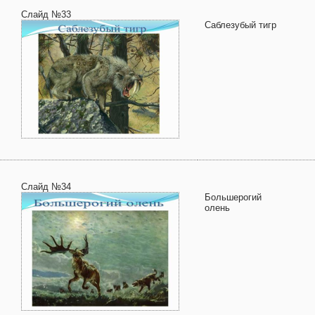
Слайд №33
Саблезубый тигр
Слайд №34
Большерогий
олень