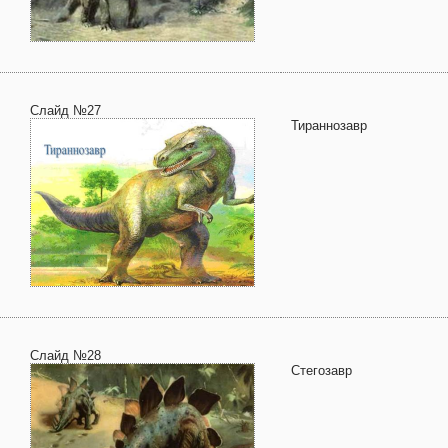
Слайд №27
Тираннозавр
Слайд №28
Стегозавр