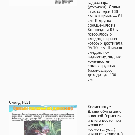
гадрозавра
(утконоса). Длина
этих следов 136
см, а ширина — 81
см. В других
сообщениях из
Колорадо и Юты
говорилось о
следах, ширина
которых достигала
95-100 см. Ширина
следов, по-
видимому, задних
конечностей
самых крупных
брахиозавров
доходит до 100
см.
Слайд №21
Космогнатус
Длина обитавшего
в южной Германии
и в юго-восточной
Франции
космогнатуса (
изящная челюсть )