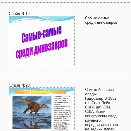
Слайд №19
Самые-самые
среди динозавров
Слайд №20
Самые большие
следы
Гадрозавр В 1932
г. в Солт-Лейк-
Сити, шт. Юта,
США, были
обнаружены следы
крупного,
передвигавшегося
на задних лапах