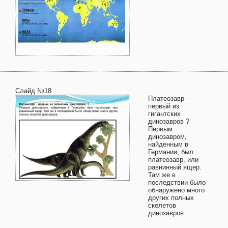
Слайд №18
Платеозавр —
первый из
гигантских
динозавров ?
Первым
динозавром,
найденным в
Германии, был
платеозавр, или
равнинный ящер.
Там же в
последствии было
обнаружено много
других полных
скелетов
динозавров.