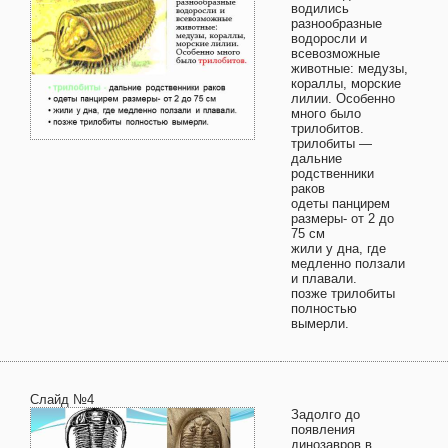
водились
разнообразные
водоросли и
всевозможные
животные: медузы,
кораллы, морские
лилии. Особенно
много было
трилобитов.
трилобиты —
дальние
родственники
раков
одеты панцирем
размеры- от 2 до
75 см
жили у дна, где
медленно ползали
и плавали.
позже трилобиты
полностью
вымерли.
Слайд №4
Задолго до
появления
динозавров в