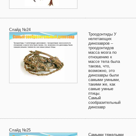
Слайд №24
Троодонтиды У
нелетающих
динозавров –
троодонтидов
масса мозга по
отношению к
массе тела была
такова, что,
возможно, это
динозавры были
самыми умными,
такими же, как
самые умные
птицы.
Самый
сообразительный
динозавр
Слайд №25
Самыми тяжелыми