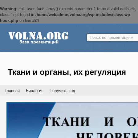
Warning
: call_user_func_array() expects parameter 1 to be a valid callback,
class '' not found in
/home/webadmin/volna.org/wp-includes/class-wp-
hook.php
on line
324
Найти:
Ткани и органы, их регуляция
Главная
Биология
Получить код