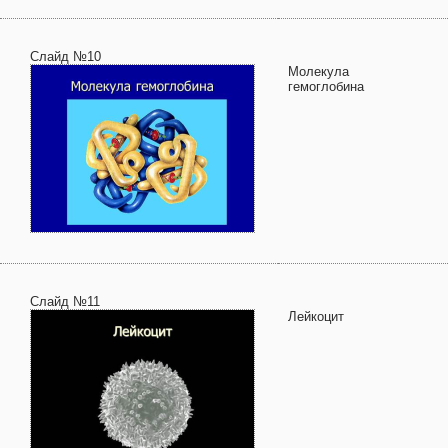
Слайд №10
Молекула
гемоглобина
Слайд №11
Лейкоцит