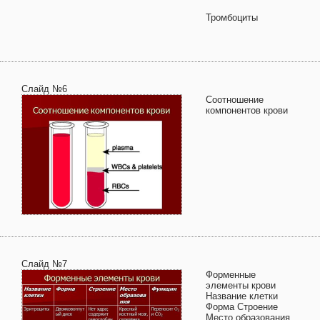
Тромбоциты
Слайд №6
Соотношение
компонентов крови
Слайд №7
Форменные
элементы крови
Название клетки
Форма Строение
Место образования