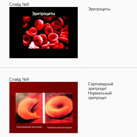
Слайд №8
Эритроциты
Слайд №9
Серповидный
эритроцит
Нормальный
эритроцит