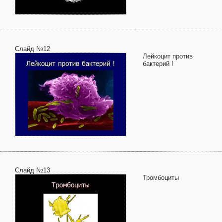
Слайд №12
Лейкоцит против
бактерий !
Слайд №13
Тромбоциты