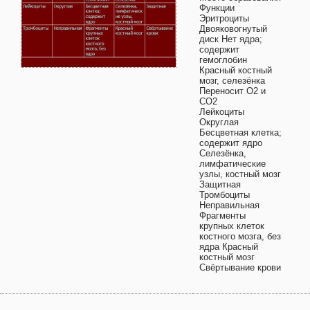
Функции
Эритроциты
Двояковогнутый
диск Нет ядра;
содержит
гемоглобин
Красный костный
мозг, селезёнка
Переносит О2 и
СО2
Лейкоциты
Округлая
Бесцветная клетка;
содержит ядро
Селезёнка,
лимфатические
узлы, костный мозг
Защитная
Тромбоциты
Неправильная
Фрагменты
крупных клеток
костного мозга, без
ядра Красный
костный мозг
Свёртывание крови