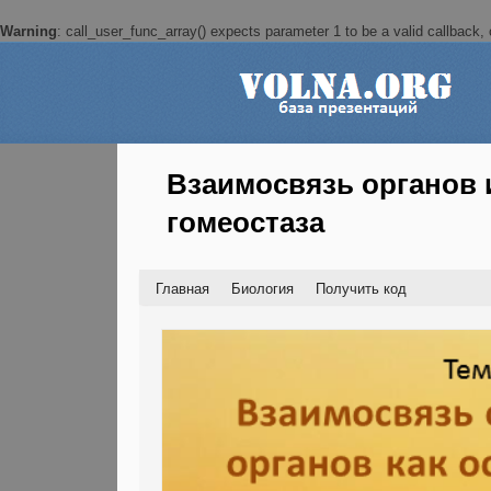
Warning
: call_user_func_array() expects parameter 1 to be a valid callback, c
Взаимосвязь органов и
гомеостаза
Главная
Биология
Получить код