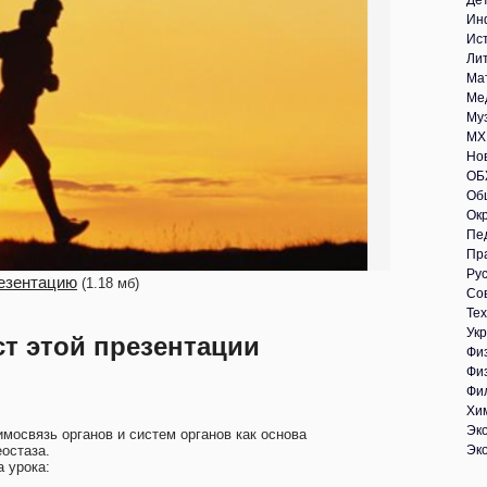
Де
Ин
Ис
Ли
Ма
Ме
Му
МХ
Но
ОБ
Об
Ок
Пе
Пр
Рус
езентацию
(1.18 мб)
Со
Те
Укр
ст этой презентации
Фи
Фи
Фи
Хи
Эк
имосвязь органов и систем органов как основа
еостаза.
Эк
а урока: