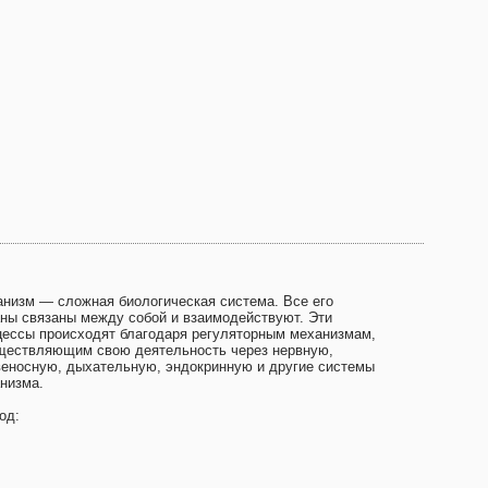
анизм — сложная биологическая система. Все его
аны связаны между собой и взаимодействуют. Эти
цессы происходят благодаря регуляторным механизмам,
ществляющим свою деятельность через нервную,
веносную, дыхательную, эндокринную и другие системы
анизма.
од: