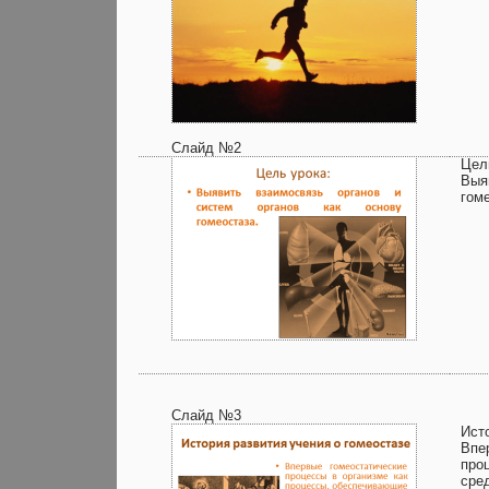
Слайд №2
Цел
Выя
гом
Слайд №3
Ист
Впе
про
сре