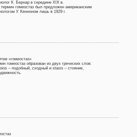
иолог К. Бернар в середине XIX в.
 термин гомеостаз был предложен американским
иологом У. Кенноном лишь в 1929 г.
ятие «гомеостаз»
мин гомеостаз образован из двух греческих слов:
ios – подобный, сходный и stasis – стояние,
одвижность.
еостаз