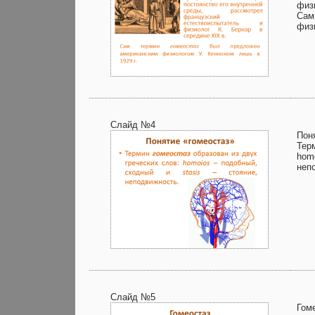
физ
Сам
физ
Слайд №4
Пон
Тер
homo
неп
Слайд №5
Гом