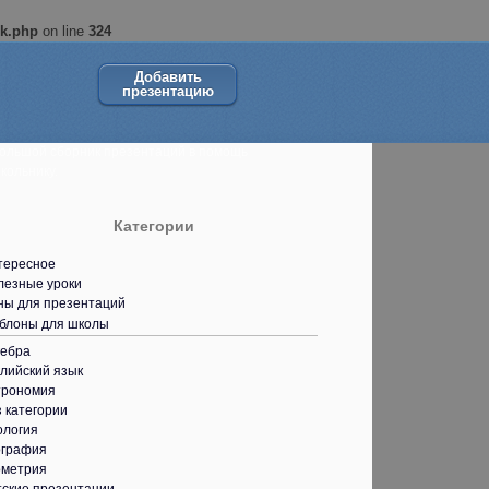
ok.php
on line
324
Добавить
презентацию
ольшой сборник презентаций в помощь
кольнику.
Категории
тересное
лезные уроки
ны для презентаций
блоны для школы
гебра
лийский язык
трономия
 категории
ология
ография
ометрия