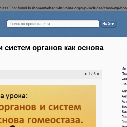
lass '' not found in
/home/webadmin/volna.org/wp-includes/class-wp-ho
Найти:
Б
ш
 систем органов как основа
Ин
◄
1 / 8
►
По
Фо
Ша
Ал
Анг
Ас
Без
Би
Ге
Ге