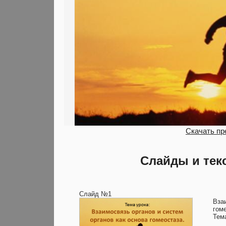
Скачать пр
Слайды и тек
Слайд №1
Вза
гом
Тем