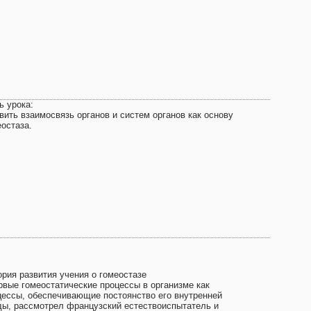
ь урока:
вить взаимосвязь органов и систем органов как основу
еостаза.
ория развития учения о гомеостазе
рвые гомеостатические процессы в организме как
цессы, обеспечивающие постоянство его внутренней
ды, рассмотрел французский естествоиспытатель и