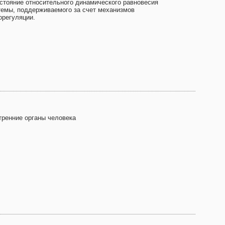
остояние относительного динамического равновесия
темы, поддерживаемого за счет механизмов
орегуляции.
тренние органы человека