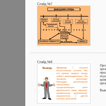
Слайд №7
Слайд №8
Орг
орг
про
осу
кро
орг
Выв