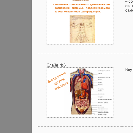
– с
сис
сам
Слайд №6
Вну