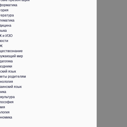
тские презентации
форматика
тория
тература
тематика
дицина
зыка
К и ИЗО
вости
Ж
ществознание
ружающий мир
дагогика
аздники
ский язык
веты родителям
хнология
аинский язык
зика
зкультура
лософия
мия
ология
ономика