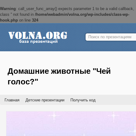
Warning
: call_user_func_array() expects parameter 1 to be a valid callback,
class '' not found in
/home/webadmin/volna.org/wp-includes/class-wp-
hook.php
on line
324
Найти:
Домашние животные "Чей
голос?"
Главная
Детские презентации
Получить код