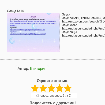
Слайд №14
Звуки
Звук собаки, кошки, свиньи, 
http://muzofon.com/se
Звук козы:
http://notasound.net/dl.php?m
Звук овцы:
http://notasound.net/dl.php?m
Автор:
Виктория
Оцените статью:
(3 голоса, среднее: 5 из 5)
Поделитесь с друзьями!