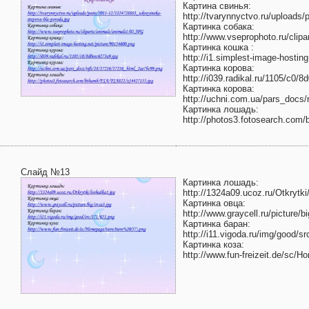
Картина свинья:
http://tvarynnyctvo.ru/uploads
Картинка собака:
http://www.vseprophoto.ru/clip
Картинка кошка :
http://i1.simplest-image-hostin
Картинка корова:
http://i039.radikal.ru/1105/c0/
Картинка корова:
http://uchni.com.ua/pars_docs
Картинка лошадь:
http://photos3.fotosearch.co
Слайд №13
Картинка лошадь:
http://1324a09.ucoz.ru/Otkrytki
Картинка овца:
http://www.graycell.ru/picture/b
Картинка баран:
http://i11.vigoda.ru/img/good/s
Картинка коза:
http://www.fun-freizeit.de/sc/H