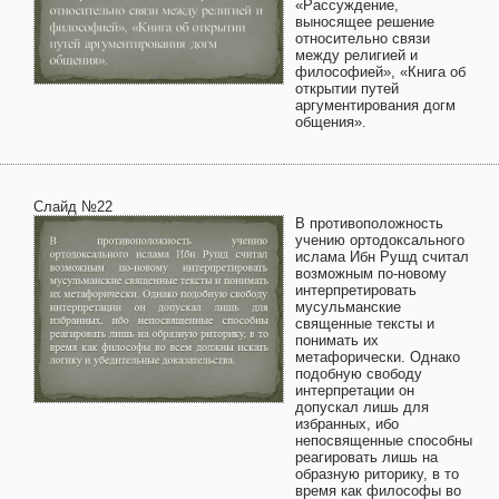
«Рассуждение,
выносящее решение
относительно связи
между религией и
философией», «Книга об
открытии путей
аргументирования догм
общения».
Слайд №22
В противоположность
учению ортодоксального
ислама Ибн Рушд считал
возможным по-новому
интерпретировать
мусульманские
священные тексты и
понимать их
метафорически. Однако
подобную свободу
интерпретации он
допускал лишь для
избранных, ибо
непосвященные способны
реагировать лишь на
образную риторику, в то
время как философы во