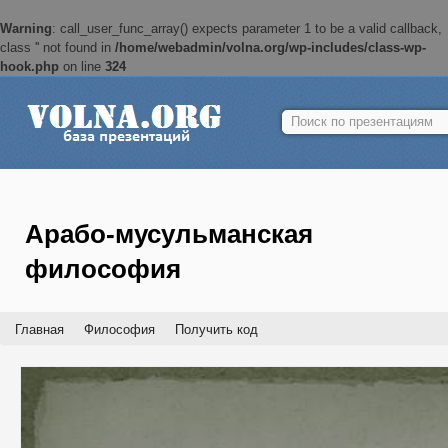
Warning
: call_user_func_array() expects parameter 1 to be a valid callback,
class '' not found in
/home/webadmin/volna.org/wp-includes/class-wp-
hook.php
on line
324
Найти:
Арабо-мусульманская
философия
Главная
Философия
Получить код