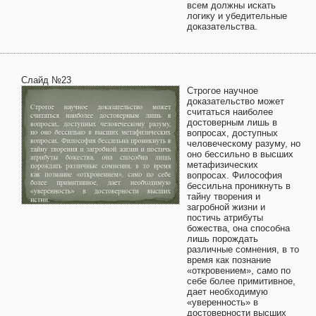
всем должны искать
логику и убедительные
доказательства.
Слайд №23
Строгое научное
доказательство может
считаться наиболее
достоверным лишь в
вопросах, доступных
человеческому разуму, но
оно бессильно в высших
метафизических
вопросах. Философия
бессильна проникнуть в
тайну творения и
загробной жизни и
постичь атрибуты
божества, она способна
лишь порождать
различные сомнения, в то
время как познание
«откровением», само по
себе более примитивное,
дает необходимую
«уверенность» в
достоверности высших