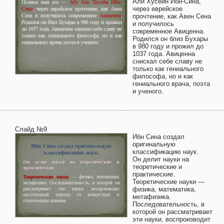
Али Хусейн Ибн-Сина,
через еврейское
прочтение, как Авен Сена
и получилось
современное Авиценна.
Родился он близ Бухары
в 980 году и прожил до
1037 года. Авиценна
снискал себе славу не
только как гениального
философа, но и как
гениального врача, поэта
и ученого.
Слайд №9
Ибн Сина создал
оригинальную
классификацию наук.
Он делит науки на
теоретические и
практические.
Теоретические науки —
физика, математика,
метафизика.
Последовательность, в
которой он рассматривает
эти науки, воспроизводит