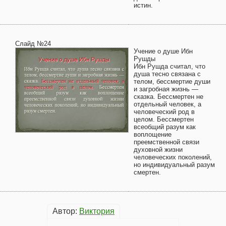
истин.
Слайд №24
Учение о душе Ибн
Рушды
Ибн Рушда считал, что
душа тесно связана с
телом, бессмертие души
и загробная жизнь —
сказка. Бессмертен не
отдельный человек, а
человеческий род в
целом. Бессмертен
всеобщий разум как
воплощение
преемственной связи
духовной жизни
человеческих поколений,
но индивидуальный разум
смертен.
Автор:
Виктория