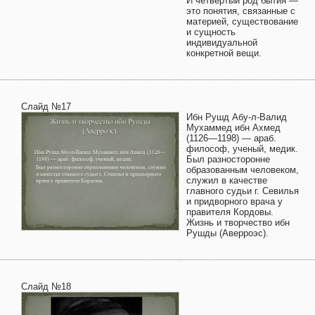
И четвертый род бытия —
это понятия, связанные с
материей, существование
и сущность
индивидуальной
конкретной вещи.
Слайд №17
Ибн Рушд Абу-л-Валид
Мухаммед ибн Ахмед
(1126—1198) — араб.
философ, ученый, медик.
Был разносторонне
образованным человеком,
служил в качестве
главного судьи г. Севилья
и придворного врача у
правителя Кордовы.
Жизнь и творчество ибн
Рушды (Аверроэс).
Слайд №18