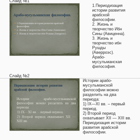
Слайд №1
1.Периодизация
истории развития
арабской
философии.
2. Жизнь и
творчество Ибн
Сины (Авиценна).
3. Жизнь и
творчество ибн
Рушды
(Аверроэс).
Арабо-
мусульманская
философия.
Слайд №2
Истории арабо-
мусульманской
философии можно
разделить на два
периода:
1) IX—XI вв. – первый
период.
2) Второй период
охватывает XII — XIII вв.
Периодизация истории
развития арабской
философии.