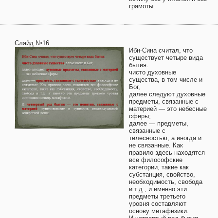
грамоты.
Слайд №16
Ибн-Сина считал, что
существует четыре вида
бытия:
чисто духовные
существа, в том числе и
Бог,
далее следуют духовные
предметы, связанные с
материей — это небесные
сферы;
далее — предметы,
связанные с
телесностью, а иногда и
не связанные. Как
правило здесь находятся
все философские
категории, такие как
субстанция, свойство,
необходимость, свобода
и т.д., и именно эти
предметы третьего
уровня составляют
основу метафизики.