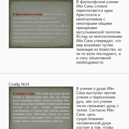
В философском учении
Ибн Сины сложно
переплетаются идеи
Аристотеля и
неоплатоников с
некоторыми общими
принципами
мусульманской теологии.
Вслед за неоплатониками
Ибн Сина утверждал, что
мир возникает путем
эманации из божества, но
не по воле последнего, а
в силу объективной
необходимости.
Слайд №14
В учении о душе Ибн-
Сина выступал против
учения о переселении
душ, ибо это учение
тесно связывает душу с
телом. Согласно Ибн-
Сине, цель
существования
человеческой души
состоит в том, чтобы