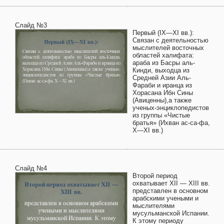
Слайд №3
Первый (IX—XI вв.):
Связан с деятельностью
мыслителей восточных
областей халифата:
араба из Басры аль-
Кинди, выходца из
Средней Азии Аль-
Фараби и иранца из
Хорасана Ибн Сины
(Авиценны),а также
ученых-энциклопедистов
из группы «Чистые
братья» (Ихван ас-са-фа,
X—XI вв.)
Слайд №4
Второй период
охватывает XII — XIII вв.
представлен в основном
арабскими учеными и
мыслителями
мусульманской Испании.
К этому периоду