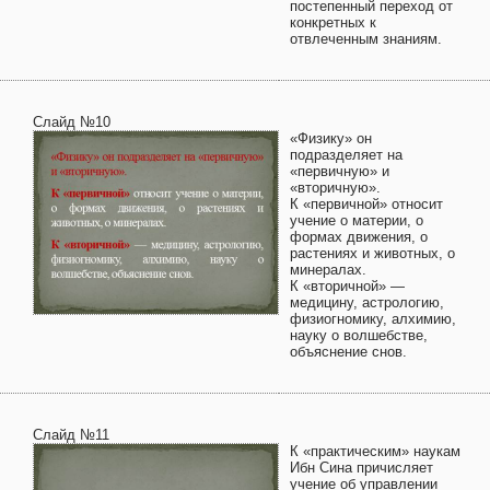
постепенный переход от
конкретных к
отвлеченным знаниям.
Слайд №10
«Физику» он
подразделяет на
«первичную» и
«вторичную».
К «первичной» относит
учение о материи, о
формах движения, о
растениях и животных, о
минералах.
К «вторичной» —
медицину, астрологию,
физиогномику, алхимию,
науку о волшебстве,
объяснение снов.
Слайд №11
К «практическим» наукам
Ибн Сина причисляет
учение об управлении