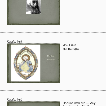
Слайд №7
Ибн Сина
миниатюра
Слайд №8
Полное имя его — Абу