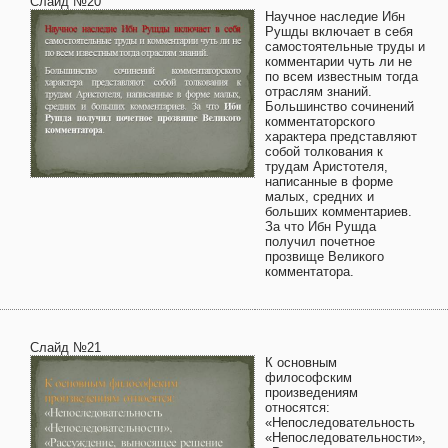
Слайд №20
Научное наследие Ибн
Рушды включает в себя
самостоятельные труды и
комментарии чуть ли не
по всем известным тогда
отраслям знаний.
Большинство сочинений
комментаторского
характера представляют
собой толкования к
трудам Аристотеля,
написанные в форме
малых, средних и
больших комментариев.
За что Ибн Рушда
получил почетное
прозвище Великого
комментатора.
Слайд №21
К основным
философским
произведениям
относятся:
«Непоследовательность
«Непоследовательности»,