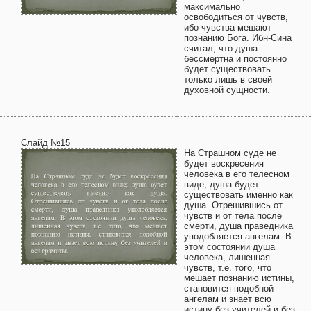
максимально
освободиться от чувств,
ибо чувства мешают
познанию Бога. Ибн-Сина
считал, что душа
бессмертна и постоянно
будет существовать
только лишь в своей
духовной сущности.
Слайд №15
На Страшном суде не
будет воскресения
человека в его телесном
виде; душа будет
существовать именно как
душа. Отрешившись от
чувств и от тела после
смерти, душа праведника
уподобляется ангелам. В
этом состоянии душа
человека, лишенная
чувств, т.е. того, что
мешает познанию истины,
становится подобной
ангелам и знает всю
истину без учителей и без