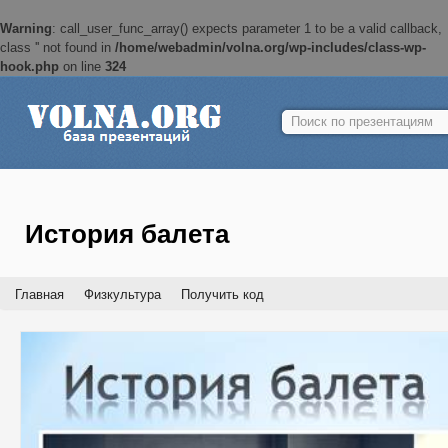
Warning
: call_user_func_array() expects parameter 1 to be a valid callback,
class '' not found in
/home/webadmin/volna.org/wp-includes/class-wp-
hook.php
on line
324
Найти:
История балета
Главная
Физкультура
Получить код