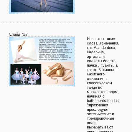
Слайд №7
Известны такие
слова и значения,
как Pas de deux,
балерина,
артисты и
солисты балета,
пачка , пуанты, а
также батманы —
базисного
движения в
классическом
танце во
множестве форм,
начиная с
battements tendus.
Упражнения
преследуют
эстетические и
тренировочные
цели,
вырабатывают
определенные