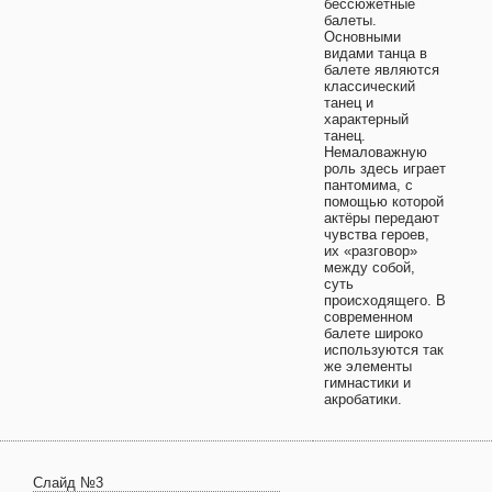
бессюжетные
балеты.
Основными
видами танца в
балете являются
классический
танец и
характерный
танец.
Немаловажную
роль здесь играет
пантомима, с
помощью которой
актёры передают
чувства героев,
их «разговор»
между собой,
суть
происходящего. В
современном
балете широко
используются так
же элементы
гимнастики и
акробатики.
Слайд №3