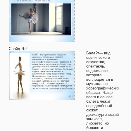
Слайд №2
Бале?т— вид
сценического
искусства;
спектакль,
содержание
которого
воплощается в
музыкально-
хореографических
образах. Чаще
всего в основе
балета лежит
определённый
сюжет,
драматургический
замысел,
либретто, но
бывают и