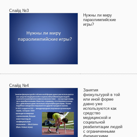
Слайд №3
Нужны ли миру
параолимпийские
игры?
Слайд №4
Занятия
физкультурой в той
или иной форме
давно уже
используются как
средство
медицинской и
социальной
реабилитации людей
с ограниченными
физическими