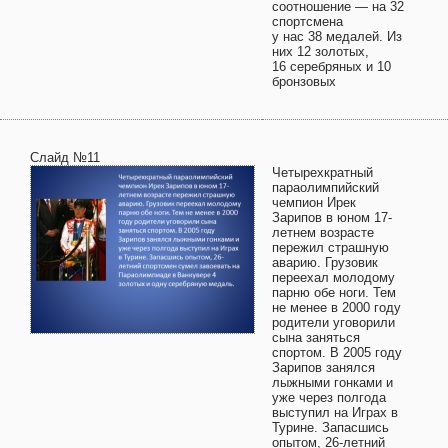
соотношение — на 32
спортсмена
у нас 38 медалей. Из
них 12 золотых,
16 серебряных и 10
бронзовых
Слайд №11
Четырехкратный
параолимпийский
чемпион Ирек
Зарипов в юном 17-
летнем возрасте
пережил страшную
аварию. Грузовик
переехал молодому
парню обе ноги. Тем
не менее в 2000 году
родители уговорили
сына заняться
спортом. В 2005 году
Зарипов занялся
лыжными гонками и
уже через полгода
выступил на Играх в
Турине. Запасшись
опытом, 26-летний