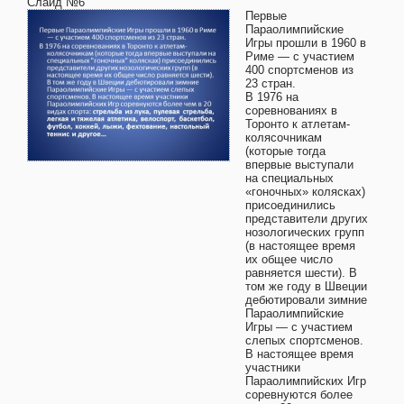
Слайд №6
Первые
Параолимпийские
Игры прошли в 1960 в
Риме — с участием
400 спортсменов из
23 стран.
В 1976 на
соревнованиях в
Торонто к атлетам-
колясочникам
(которые тогда
впервые выступали
на специальных
«гоночных» колясках)
присоединились
представители других
нозологических групп
(в настоящее время
их общее число
равняется шести). В
том же году в Швеции
дебютировали зимние
Параолимпийские
Игры — с участием
слепых спортсменов.
В настоящее время
участники
Параолимпийских Игр
соревнуются более