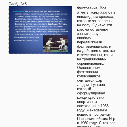
Слайд №8
Фехтование. Все
атлеты конкурируют в
инвалидных креслах,
которые закреплены
на полу. Однако эти
кресла оставляют
значительную
свободу
передвижения
фехтовальщиков, и
их действия столь же
стремительны, как и
на традиционных
соревнованиях.
Основателем
фехтования
колясочников
считается Сэр
Людвиг Гуттман,
который
сформулировал
концепцию этих
спортивных
состязаний в 1953
году. Фехтование
вошло в программу
Параолимпийских Игр
в 1960 году. С тех пор