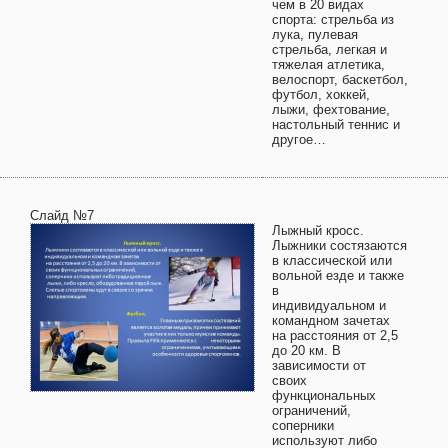
чем в 20 видах
спорта: стрельба из
лука, пулевая
стрельба, легкая и
тяжелая атлетика,
велоспорт, баскетбол,
футбол, хоккей,
лыжи, фехтование,
настольный теннис и
другое…
Слайд №7
Лыжный кросс.
Лыжники состязаются
в классической или
вольной езде и также
в
индивидуальном и
командном зачетах
на расстояния от 2,5
до 20 км. В
зависимости от
своих
функциональных
ограничений,
соперники
используют либо