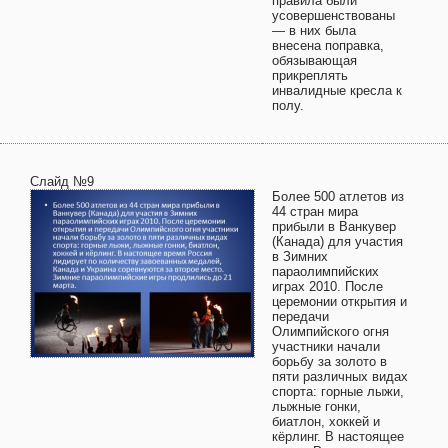
правила были
усовершенствованы
— в них была
внесена поправка,
обязывающая
прикреплять
инвалидные кресла к
полу.
Слайд №9
Более 500 атлетов из
44 стран мира
прибыли в Ванкувер
(Канада) для участия
в Зимних
параолимпийских
играх 2010. После
церемонии открытия и
передачи
Олимпийского огня
участники начали
борьбу за золото в
пяти различных видах
спорта: горные лыжи,
лыжные гонки,
биатлон, хоккей и
кёрлинг. В настоящее