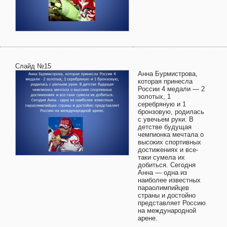
Слайд №15
Анна Бурмистрова,
которая принесла
России 4 медали — 2
золотых, 1
серебряную и 1
бронзовую, родилась
с увечьем руки. В
детстве будущая
чемпионка мечтала о
высоких спортивных
достижениях и все-
таки сумела их
добиться. Сегодня
Анна — одна из
наиболее известных
параолимпийцев
страны и достойно
представляет Россию
на международной
арене.