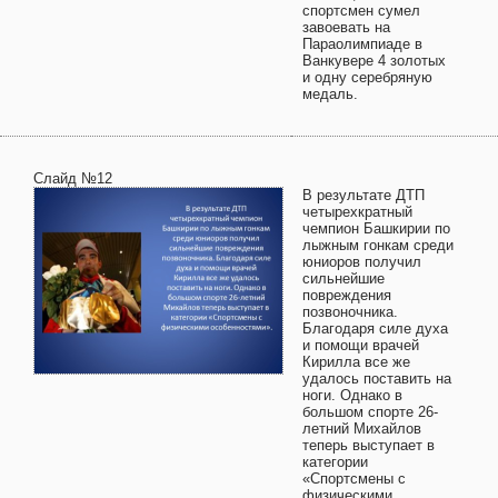
спортсмен сумел
завоевать на
Параолимпиаде в
Ванкувере 4 золотых
и одну серебряную
медаль.
Слайд №12
В результате ДТП
четырехкратный
чемпион Башкирии по
лыжным гонкам среди
юниоров получил
сильнейшие
повреждения
позвоночника.
Благодаря силе духа
и помощи врачей
Кирилла все же
удалось поставить на
ноги. Однако в
большом спорте 26-
летний Михайлов
теперь выступает в
категории
«Спортсмены с
физическими