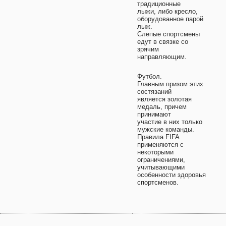
традиционные
лыжи, либо кресло,
оборудованное парой
лыж.
Слепые спортсмены
едут в связке со
зрячим
направляющим.
Футбол.
Главным призом этих
состязаний
является золотая
медаль, причем
принимают
участие в них только
мужские команды.
Правила FIFA
применяются с
некоторыми
ограничениями,
учитывающими
особенности здоровья
спортсменов.