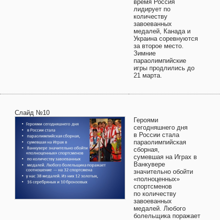
время Россия
лидирует по
количеству
завоеванных
медалей, Канада и
Украина соревнуются
за второе место.
Зимние
параолимпийские
игры продлились до
21 марта.
Слайд №10
Героями
сегодняшнего дня
в России стала
параолимпийская
сборная,
сумевшая на Играх в
Ванкувере
значительно обойти
«полноценных»
спортсменов
по количеству
завоеванных
медалей. Любого
болельщика поражает