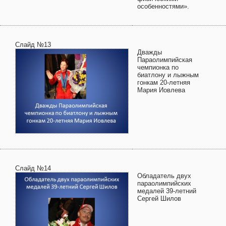
особенностями».
Слайд №13
Дважды
Параолимпийская
чемпионка по
биатлону и лыжным
гонкам 20-летняя
Мария Иовлева
Слайд №14
Обладатель двух
параолимпийских
медалей 39-летний
Сергей Шилов