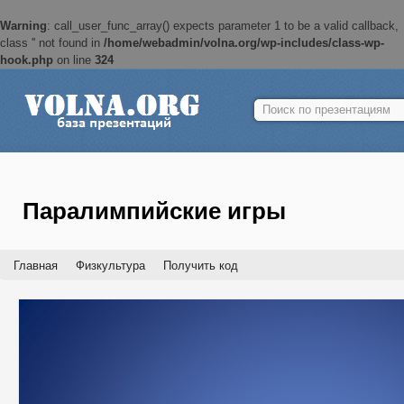
Warning
: call_user_func_array() expects parameter 1 to be a valid callback,
class '' not found in
/home/webadmin/volna.org/wp-includes/class-wp-
hook.php
on line
324
Найти:
Паралимпийские игры
Главная
Физкультура
Получить код