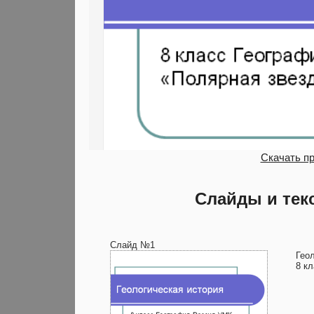
Скачать п
Слайды и тек
Слайд №1
Гео
8 к