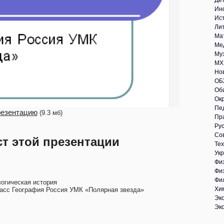
Де
Ин
Ис
Ли
Ма
Ме
Му
МХ
Но
ОБ
Об
Ок
Пе
резентацию
(9.3 мб)
Пр
Рус
Со
ст этой презентации
Те
Укр
Фи
Фи
Фи
логическая история
Хи
ласс География Россия УМК «Полярная звезда»
Эк
Эк