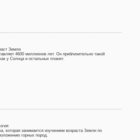
раст Земли
тавляет 4600 миллионов лет. Он приблизительно такой
как у Солнца и остальных планет.
логия
ка, которая занимается изучением возраста Земли по
положению горных пород.