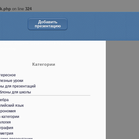
ok.php
on line
324
Добавить
презентацию
ольшой сборник презентаций в помощь
кольнику.
Категории
тересное
лезные уроки
ны для презентаций
блоны для школы
гебра
лийский язык
трономия
 категории
ология
ография
ометрия