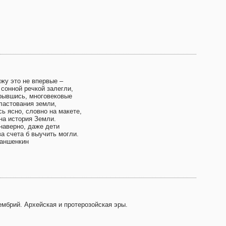
ижу это не впервые –
 сонной речкой залегли,
рывшись, многовековые
ластования земли,
ь ясно, словно на макете,
на история Земли.
 наверно, даже дети
а счета б выучить могли.
Ваншенкин
ембрий. Архейская и протерозойская эры.