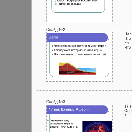
Слайд №2
Цел
Что
Как
Что
Слайд №3
17 
Опр
э.