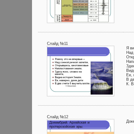
Слайд №11
Я в
Над
Отк
Нап
Здес
Вид
Ее,
В дв
К. 
Слайд №12
Док