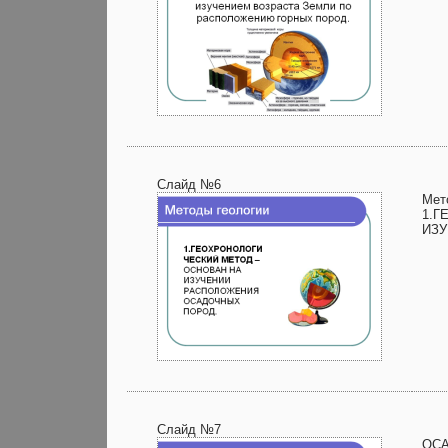
Слайд №6
Мет
1.Г
ИЗ
Слайд №7
ОС