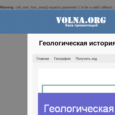
Warning
: call_user_func_array() expects parameter 1 to be a valid callback, c
Геологическая истори
Главная
География
Получить код