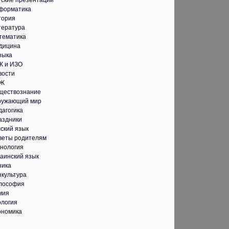
тские презентации
форматика
тория
тература
тематика
дицина
зыка
К и ИЗО
вости
Ж
ществознание
ружающий мир
дагогика
аздники
ский язык
веты родителям
хнология
аинский язык
зика
зкультура
лософия
мия
ология
ономика