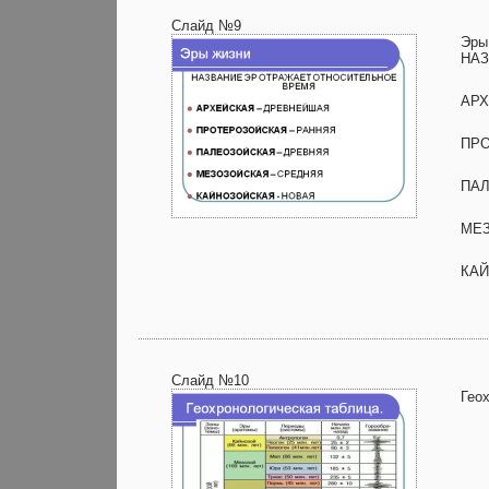
Слайд №9
Эры
НАЗ
АРХ
ПРО
ПАЛ
МЕЗ
КА
Слайд №10
Гео