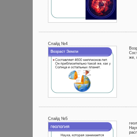
Слайд №4
Воз
Сос
же, 
Слайд №5
гео
Нау
рас