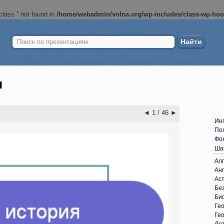
lass '' not found in
/home/webadmin/volna.org/wp-includes/class-wp-ho
Найти:
Б
ш
я
◄
1 / 46
►
Ин
По
Фо
Ша
Ал
Анг
Ас
Без
Би
Ге
Ге