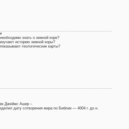
и
 необходимо знать о земной коре?
 изучают историю земной коры?
 показывают геологические карты?
век Джеймс Ашер –
еделил дату сотворения мира по Библии — 4004 г. до н.