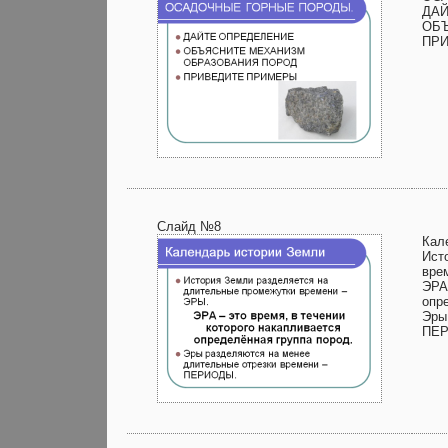
ДА
ОБ
ПР
Слайд №8
Кал
Ист
вре
ЭРА
опр
Эры
ПЕ