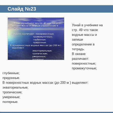
Слайд №23
Узнай в учебнике на
стр. 49 что такое
водные массы и
запиши
определение в
тетрадь.
В океане
различают:
поверхностные;
промежуточные;
глубинные;
придонные.
В поверхностных водных массах (до 200 м ) выделяют:
экваториальные;
тропические;
умеренные;
полярные.