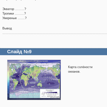
Экватор ………?
Тропики ………?
Умереные …….?
Вывод
………………………………………………………………………………………
Слайд №9
Карта солёности
океанов.