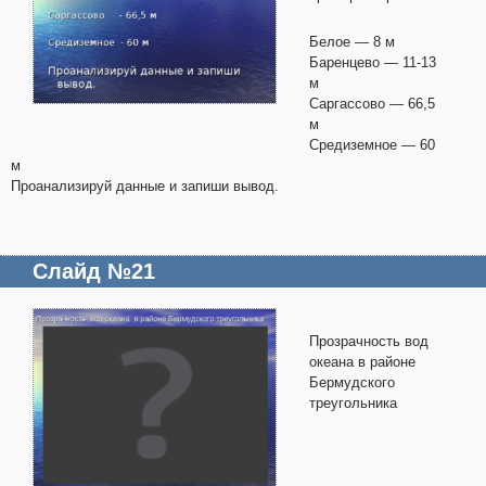
Белое — 8 м
Баренцево — 11-13
м
Саргассово — 66,5
м
Средиземное — 60
м
Проанализируй данные и запиши вывод.
Слайд №21
Прозрачность вод
океана в районе
Бермудского
треугольника