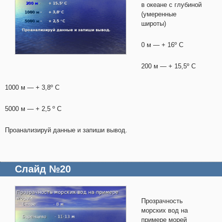
в океане с глубиной
(умеренные
широты)
0 м — + 16º С
200 м — + 15,5º С
1000 м — + 3,8º С
5000 м — + 2,5 º С
Проанализируй данные и запиши вывод.
Слайд №20
Прозрачность
морских вод на
примере морей