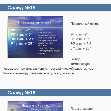
Слайд №15
Правильный ответ.
90º с.ш. -2º
60º с.ш. + 5º
30º с.ш. + 21º
0 º с.ш. + 28 º
Вывод:
температура
поверхностных вод зависит от географической широты: чем
ближе к экватору ,тем температура воды выше.
Слайд №16
Льды в океане.