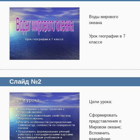
Воды мирового
океана
Урок географии в 7
классе
Слайд №2
Цели урока:
Сформировать
представления о
Мировом океане;
Вспомнить
важнейшие