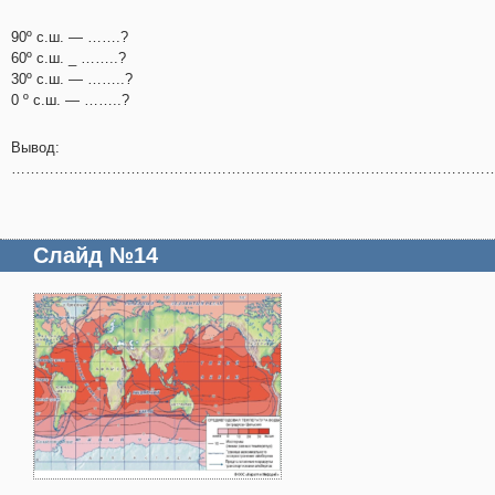
90º с.ш. — …….?
60º с.ш. _ ……..?
30º с.ш. — ……..?
0 º с.ш. — ……..?
Вывод:
………………………………………………………………………………………
Слайд №14