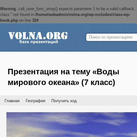
Warning
: call_user_func_array() expects parameter 1 to be a valid callback,
class '' not found in
/home/webadmin/volna.org/wp-includes/class-wp-
hook.php
on line
324
Найти:
Презентация на тему «Воды
мирового океана» (7 класс)
Главная
География
Получить код