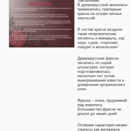
Заключение
В древнерусской иконописи
применялись темперные
краски на основе яичных
эмульсий.
В состав красок входили
такие неорганические
пигменты и минералы, как:
охра, сурик, глауконит,
лазурит и волконскоит.
Древнерусские фрески
писались по сырой
штукатурке, которая
подготавливалась
несколько лет путем
вымораживания извести и
добавления органического
клея.
Фреска – очень трудоемкий
вид живописи.
Большинство фресок не
дошли до наших дней.
Особыми характеристиками
смальты как материала