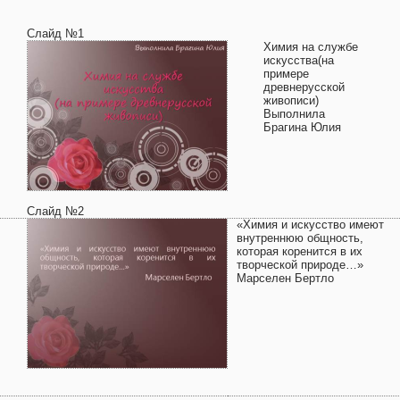
Слайд №1
Химия на службе
искусства(на
примере
древнерусской
живописи)
Выполнила
Брагина Юлия
Слайд №2
«Химия и искусство имеют
внутреннюю общность,
которая коренится в их
творческой природе…»
Марселен Бертло