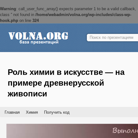
Warning
: call_user_func_array() expects parameter 1 to be a valid callback,
class '' not found in
/home/webadmin/volna.org/wp-includes/class-wp-
hook.php
on line
324
Найти:
Роль химии в искусстве — на
примере древнерусской
живописи
Главная
Химия
Получить код