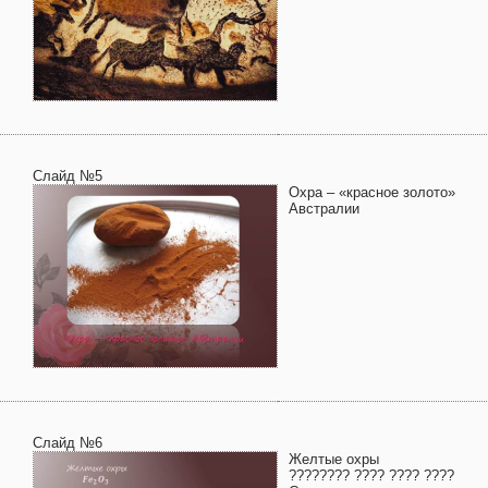
Слайд №5
Охра – «красное золото»
Австралии
Слайд №6
Желтые охры
???????? ???? ???? ????