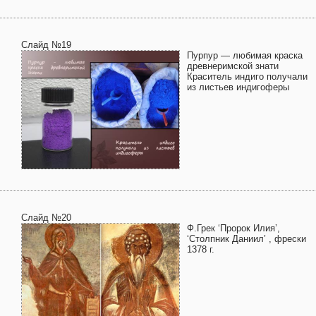
Слайд №19
Пурпур — любимая краска
древнеримской знати
Краситель индиго получали
из листьев индигоферы
Слайд №20
Ф.Грек ‘Пророк Илия’,
‘Столпник Даниил’ , фрески
1378 г.