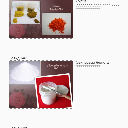
Сурик
???????? ???? ???? ???? ,
????????????
Слайд №7
Свинцовые белила
????????????