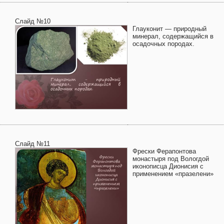
Слайд №10
Глауконит — природный
минерал, содержащийся в
осадочных породах.
Слайд №11
Фрески Ферапонтова
монастыря под Вологдой
иконописца Дионисия с
применением «празелени»