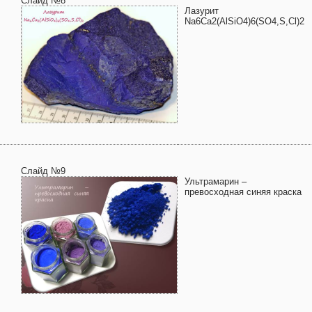
Слайд №8
Лазурит
Na6Ca2(AlSiO4)6(SO4,S,Cl)2
Слайд №9
Ультрамарин –
превосходная синяя краска