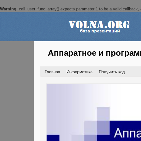
Warning
: call_user_func_array() expects parameter 1 to be a valid callback, c
Аппаратное и програм
Главная
Информатика
Получить код