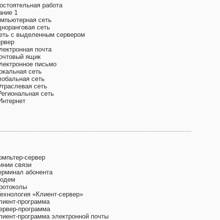
остоятельная работа
ание 1
омпьютерная сеть
дноранговая сеть
Сеть с выделенным сервером
ервер
Электронная почта
Почтовый ящик
Электронное письмо
Локальная сеть
лобальная сеть
Отраслевая сеть
Региональная сеть
Интернет
Компьтер-сервер
инии связи
Терминал абонента
Модем
Протоколы
Технология «Клиент-сервер»
Клиент-программа
Сервер-программа
Клиент-программа электронной почты