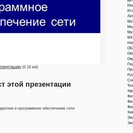
Де
Ин
Ис
Ли
Ма
Ме
Му
МХ
Но
ОБ
Об
Ок
Пе
езентацию
(0.18 мб)
Пр
Рус
Со
ст этой презентации
Те
Укр
Фи
Фи
Фи
аратное и программное обеспечение сети
Хи
Эк
Эк