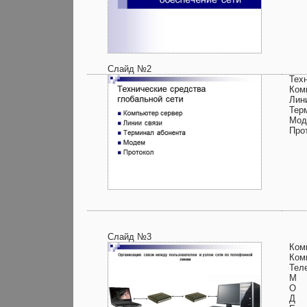
Слайд №2
Тех
Ком
Лин
Тер
Мод
Про
Слайд №3
Ком
Ком
Тел
М
О
Д