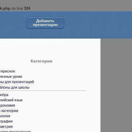
ok.php
on line
324
Добавить
презентацию
ольшой сборник презентаций в помощь
кольнику.
Категории
тересное
лезные уроки
ны для презентаций
блоны для школы
гебра
лийский язык
трономия
 категории
ология
ография
ометрия