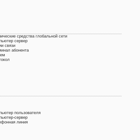
нические средства глобальной сети
пьютер сервер
ии связи
минал абонента
ем
токол
пьютер пользователя
пьютер-сервер
ефонная линия