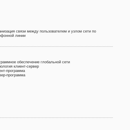
анизация связи между пользователем и узлом сети по
ефонной линии
граммное обеспечение глобальной сети
нология клиент-сервер
ент-программа
вер-программа