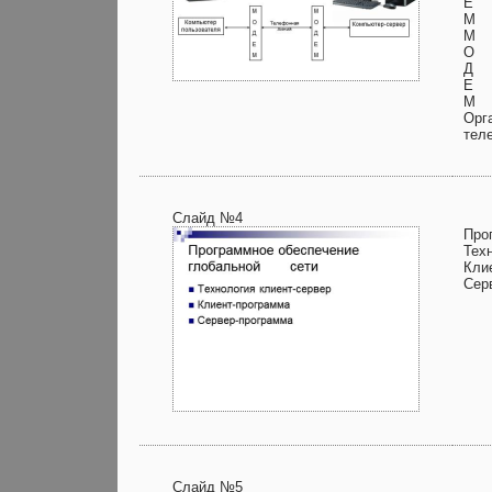
Е
М
М
О
Д
Е
М
Орг
тел
Слайд №4
Про
Тех
Кли
Сер
Слайд №5