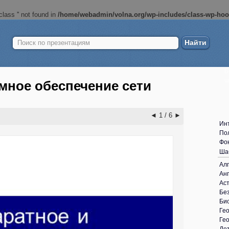
lass '' not found in
/home/webadmin/volna.org/wp-includes/class-wp-ho
Найти:
Б
ш
мное обеспечение сети
◄
1 / 6
►
Ин
По
Фо
Ша
Ал
Анг
Ас
Без
Би
Ге
Ге