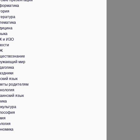
тские презентации
форматика
тория
тература
тематика
дицина
зыка
К и ИЗО
вости
Ж
ществознание
ружающий мир
дагогика
аздники
ский язык
веты родителям
хнология
аинский язык
зика
зкультура
лософия
мия
ология
ономика