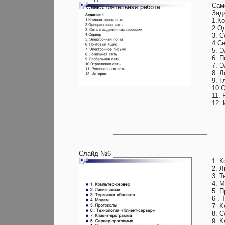
Сам
Зад
1.К
2.О
3. 
4.С
5. 
6. 
7. 
8. 
9. Г
10.
11. 
12. 
Слайд №6
1. 
2. Л
3. 
4. 
5. 
6 . 
7. 
8. 
9. 