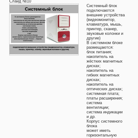
Слайд №10
Системный блок
подключаются
внешние устройства
(видеомонитор,
клавиатура, мышь,
принтер, сканер,
звуковые колонки и
другие)
В системном блоке
размещаются:
блок питания;
накопитель на
жёстких магнитных
дисках;
накопитель на
гибких магнитных
дисках;
накопитель на
оптических дисках;
системная плата;
платы расширения;
система
вентиляции;
система индикации
и др.
Корпус системного
блока
может иметь
горизонтальную