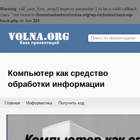
Warning
: call_user_func_array() expects parameter 1 to be a valid callback,
class '' not found in
/home/webadmin/volna.org/wp-includes/class-wp-
hook.php
on line
324
Найти:
Компьютер как средство
обработки информации
Главная
Информатика
Получить код