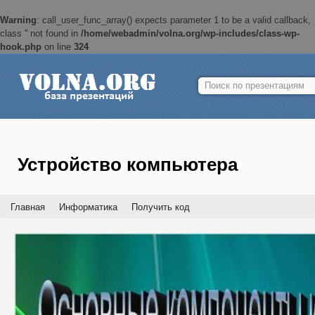
Warning
: call_user_func_array() expects parameter 1 to be a valid callback,
class '' not found in
/home/webadmin/volna.org/wp-includes/class-wp-
hook.php
on line
324
Найти:
Устройство компьютера
Главная
Информатика
Получить код