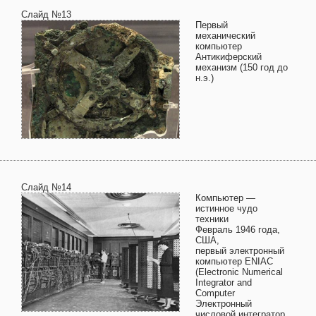
Слайд №13
Первый
механический
компьютер
Антикиферский
механизм (150 год до
н.э.)
Слайд №14
Компьютер —
истинное чудо
техники
Февраль 1946 года,
США,
первый электронный
компьютер ENIAC
(Electronic Numerical
Integrator and
Computer
Электронный
числовой интегратор