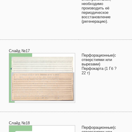
необходимо
производить её
периодическое
восстановление
(регенерацию).
Слайд №17
Перфорационные(с
отверстиями или
вырезами)
Перфокарта (1 Гб ?
22 т)
Слайд №18
Перфорационные(с
отверстиями или