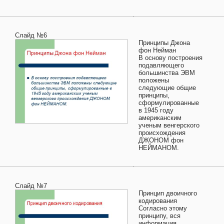
Слайд №6
Принципы Джона
фон Нейман
В основу построения
подавляющего
большинства ЭВМ
положены
следующие общие
принципы,
сформулированные
в 1945 году
американским
ученым венгерского
происхождения
ДЖОНОМ фон
НЕЙМАНОМ.
Слайд №7
Принцип двоичного
кодирования
Согласно этому
принципу, вся
информация,