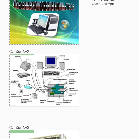
компьютера
Слайд №2
Слайд №3