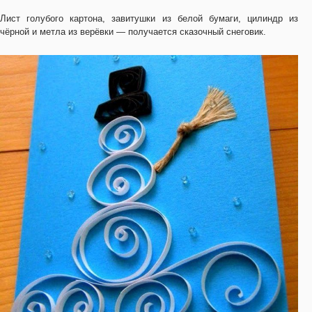
Лист голубого картона, завитушки из белой бумаги, цилиндр из
чёрной и метла из верёвки — получается сказочный снеговик.