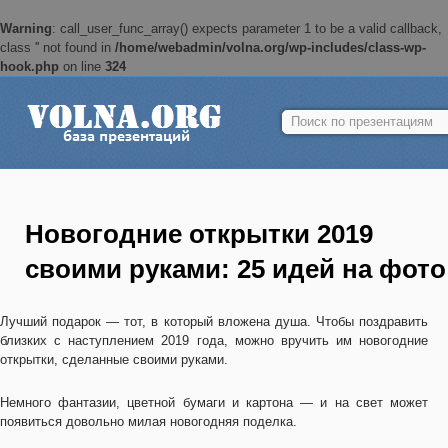
Warning
: call_user_func_array() expects parameter 1 to be a valid callback,
class '' not found in
/home/webadmin/volna.org/wp-includes/class-wp-
hook.php
on line
324
Найти:
Новогодние открытки 2019
своими руками: 25 идей на фото
Лучший подарок — тот, в который вложена душа. Чтобы поздравить
близких с наступлением 2019 года, можно вручить им новогодние
открытки, сделанные своими руками.
Немного фантазии, цветной бумаги и картона — и на свет может
появиться довольно милая новогодняя поделка.