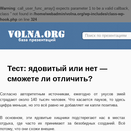
Warning
: call_user_func_array() expects parameter 1 to be a valid callback,
class '' not found in
/home/webadmin/volna.org/wp-includes/class-wp-
hook.php
on line
324
Найти:
Тест: ядовитый или нет —
сможете ли отличить?
Согласно авторитетным источникам, ежегодно от укусов змей
страдают около 140 тысяч человек. Что касается пауков, то здесь
цифра меньше, но это всё равно не добавляет ни капли позитива.
В основном, эти ядовитые хищники подстерегают нас в местах
отдыха, где часто их принимают за безобидных созданий. Всё
потому, что они схожи внешне.