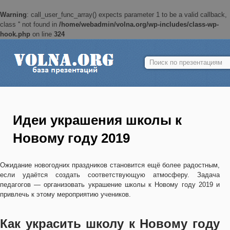
Warning
: call_user_func_array() expects parameter 1 to be a valid callback,
class '' not found in
/home/webadmin/volna.org/wp-includes/class-wp-
hook.php
on line
324
Найти:
Идеи украшения школы к
Новому году 2019
Ожидание новогодних праздников становится ещё более радостным,
если удаётся создать соответствующую атмосферу. Задача
педагогов — организовать украшение школы к Новому году 2019 и
привлечь к этому мероприятию учеников.
Как украсить школу к Новому году