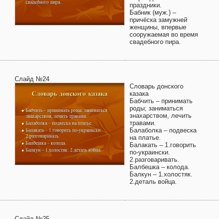
праздники.
Бабник (муж.) –
причёска замужней
женщины, впервые
сооружаемая во время
свадебного пира.
Слайд №24
Словарь донского
казака
Бабчить – принимать
роды; заниматься
знахарством, лечить
травами.
Балаболка – подвеска
на платье.
Балакать – 1.говорить
по-украински.
2.разговаривать.
Балбешка – колода.
Балкун – 1.холостяк.
2.деталь войца.
Слайд №25