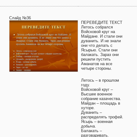
Слайд №36
ПЕРЕВЕДИТЕ ТЕКСТ
Летось собрался
Войсковой круг на
Майдане. И стали они
дуванить. И не знали
они что делать с
Ясырью. Стали они
балакать. Зараз они
решили пустить
Аманатов на все
четыре стороны.
Летось – в прошлом
году.
Войсковой круг –
Высшее военное
собрание казачества.
Майдан – площадь в
хуторе.
Дуванить –
распределять трофей.
Ясырь – военная
добыча.
Балакать –
разговаривать.