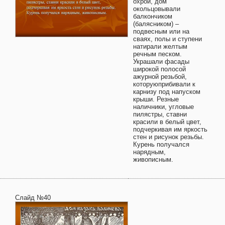
охрой, дом
окольцовывали
балкончиком
(балясником) –
подвесным или на
сваях, полы и ступени
натирали желтым
речным песком.
Украшали фасады
широкой полосой
ажурной резьбой,
которуюприбивали к
карнизу под напуском
крыши. Резные
наличники, угловые
пилястры, ставни
красили в белый цвет,
подчеркивая им яркость
стен и рисунок резьбы.
Курень получался
нарядным,
живописным.
Слайд №40