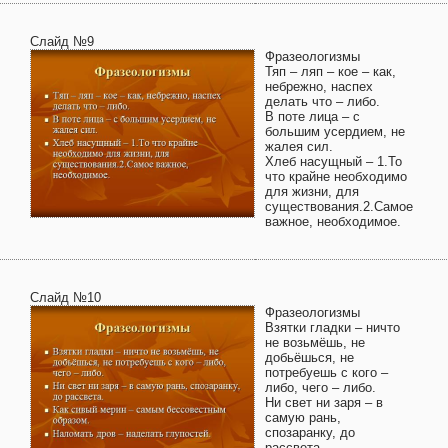
Слайд №9
Фразеологизмы
Тяп – ляп – кое – как,
небрежно, наспех
делать что – либо.
В поте лица – с
большим усердием, не
жалея сил.
Хлеб насущный – 1.То
что крайне необходимо
для жизни, для
существования.2.Самое
важное, необходимое.
Слайд №10
Фразеологизмы
Взятки гладки – ничто
не возьмёшь, не
добьёшься, не
потребуешь с кого –
либо, чего – либо.
Ни свет ни заря – в
самую рань,
спозаранку, до
рассвета.