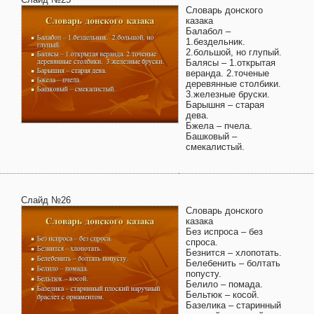
Словарь донского
казака
Балабол –
1.бездельник.
2.большой, но глупый.
Балясы – 1.открытая
веранда. 2.точеные
деревянные столбики.
3.железные бруски.
Барышня – старая
дева.
Бжела – пчела.
Башковый –
смекалистый.
Слайд №26
Словарь донского
казака
Без испроса – без
спроса.
Безнится – хлопотать.
Белебенить – болтать
попусту.
Белило – помада.
Бельтюк – косой.
Базелика – старинный