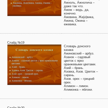
Ажноль, Ажнолича –
даже так что.
Ажеж – ведь, да,
конечно.
Ажевина, Жа(и)вика,
Ажина, Ожина –
ежевика.
Слайд №19
Словарь донского
казака
Ажиновский – арбуз.
Азанок – садовый
цветок с ярко
оранжевыми цветами.
Азий – брань.
Азовка, Азов. Цветок –
сирень.
Азов. орех – грецкий
орех.
Алимон – лимон.
Алимонка – яблоки.
Слайд №20