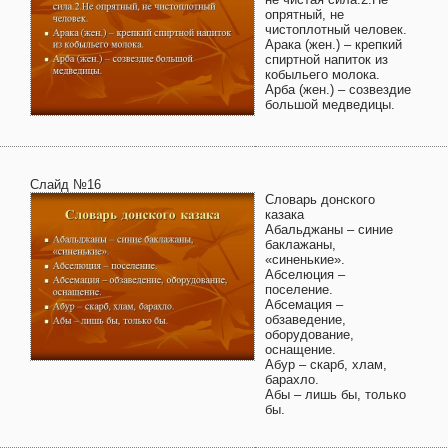
опрятный, не
чистоплотный человек.
Арака (жен.) – крепкий
спиртной напиток из
кобыльего молока.
Арба (жен.) – созвездие
большой медведицы.
Слайд №16
Словарь донского
казака
Абальджаны – синие
баклажаны,
«синенькие».
Абселюция –
поселение.
Абсемация –
обзаведение,
оборудование,
оснащение.
Абур – скарб, хлам,
барахло.
Абы – лишь бы, только
бы.