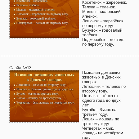
Косетёнок – жеребёнок.
Теляка – телёнок.
Малюн – маленький
ягнёнок.
Лошонок – жеребёнок
по первому году.
Бузувок – годовалый
телёнок.
Поджеребок – лошадь
по первому году.
Слайд №13
Названия домашних
животных в Донских
говорах
Летошник – телёнок по
второму году.
Потелка – тёлка от
одного года до двух
лет.
Бугаёк – бычок на
третьем году.
Лошак – лошадь по
третьему году.
Четвертак – бык,
лошадь на четвёртом
году.