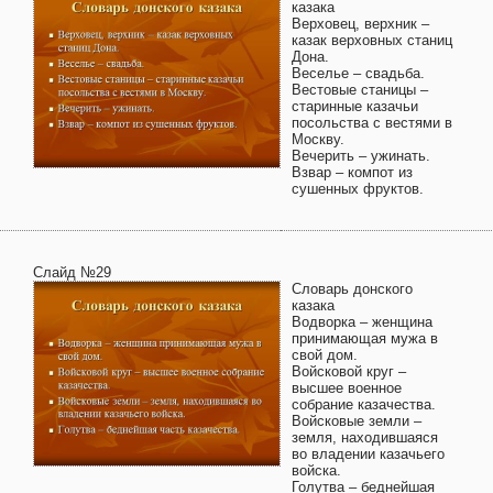
казака
Верховец, верхник –
казак верховных станиц
Дона.
Веселье – свадьба.
Вестовые станицы –
старинные казачьи
посольства с вестями в
Москву.
Вечерить – ужинать.
Взвар – компот из
сушенных фруктов.
Слайд №29
Словарь донского
казака
Водворка – женщина
принимающая мужа в
свой дом.
Войсковой круг –
высшее военное
собрание казачества.
Войсковые земли –
земля, находившаяся
во владении казачьего
войска.
Голутва – беднейшая