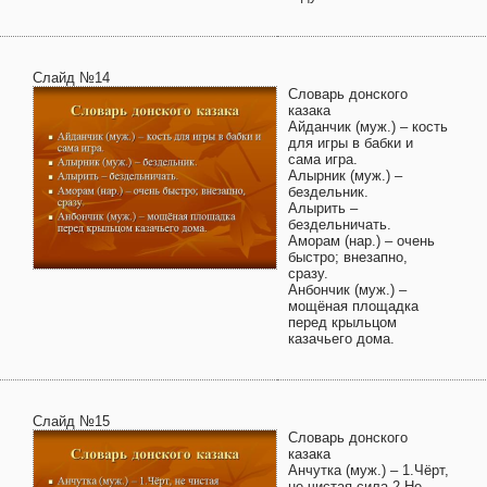
Слайд №14
Словарь донского
казака
Айданчик (муж.) – кость
для игры в бабки и
сама игра.
Алырник (муж.) –
бездельник.
Алырить –
бездельничать.
Аморам (нар.) – очень
быстро; внезапно,
сразу.
Анбончик (муж.) –
мощёная площадка
перед крыльцом
казачьего дома.
Слайд №15
Словарь донского
казака
Анчутка (муж.) – 1.Чёрт,
не чистая сила.2.Не