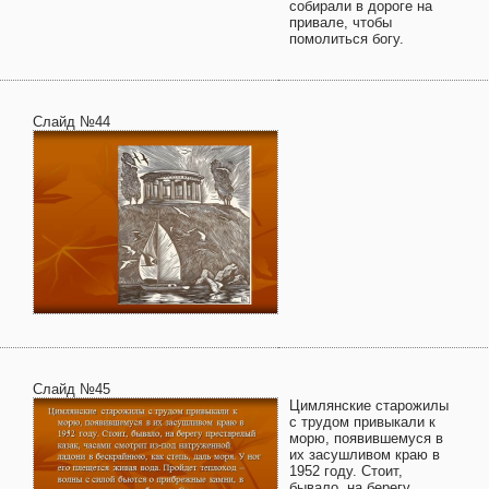
собирали в дороге на
привале, чтобы
помолиться богу.
Слайд №44
Слайд №45
Цимлянские старожилы
с трудом привыкали к
морю, появившемуся в
их засушливом краю в
1952 году. Стоит,
бывало, на берегу