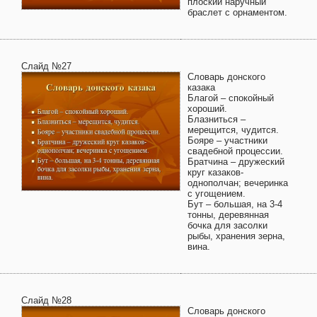
плоский наручный
браслет с орнаментом.
Слайд №27
Словарь донского
казака
Благой – спокойный
хороший.
Блазниться –
мерещится, чудится.
Бояре – участники
свадебной процессии.
Братчина – дружеский
круг казаков-
однополчан; вечеринка
с угощением.
Бут – большая, на 3-4
тонны, деревянная
бочка для засолки
рыбы, хранения зерна,
вина.
Слайд №28
Словарь донского