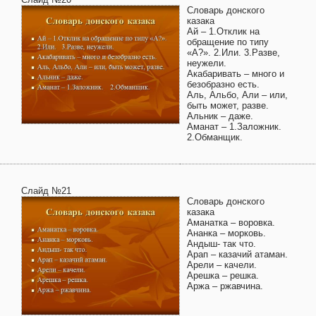
Словарь донского
казака
Ай – 1.Отклик на
обращение по типу
«А?». 2.Или. 3.Разве,
неужели.
Акабаривать – много и
безобразно есть.
Аль, Альбо, Али – или,
быть может, разве.
Альник – даже.
Аманат – 1.Заложник.
2.Обманщик.
Слайд №21
Словарь донского
казака
Аманатка – воровка.
Ананка – морковь.
Андыш- так что.
Арап – казачий атаман.
Арели – качели.
Арешка – решка.
Аржа – ржавчина.