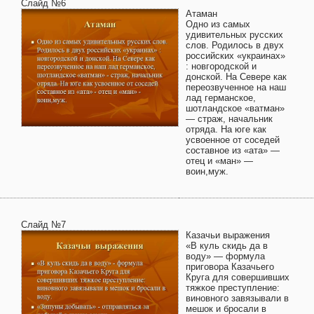
Слайд №6
Атаман
Одно из самых
удивительных русских
слов. Родилось в двух
российских «украинах»
: новгородской и
донской. На Севере как
переозвученное на наш
лад германское,
шотландское «ватман»
— страж, начальник
отряда. На юге как
усвоенное от соседей
составное из «ата» —
отец и «ман» —
воин,муж.
Слайд №7
Казачьи выражения
«В куль скидь да в
воду» — формула
приговора Казачьего
Круга для совершивших
тяжкое преступление:
виновного завязывали в
мешок и бросали в