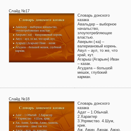
Слайд №17
Словарь донского
казака
Авальдер – выборное
начальство,
злоупотребляющее
властью.
Аверьян (-ка) –
валериановый корень.
Авул – аул, то же, что
край, кут.
Агарыш (Агарьин) Иван
– казак.
Агудала – большой
мешок, глубокий
карман.
Слайд №18
Словарь донского
казака
Адат – 1.Обычай.
2.Характер
3.Упрямство. 4.Шум,
крик.
Аж, Ажин, Ажнак, Ажно,