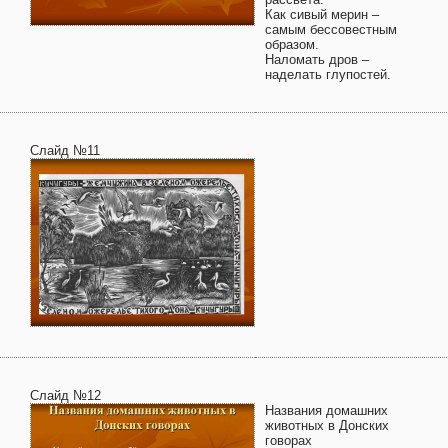
Как сивый мерин –
самым бессовестным
образом.
Наломать дров –
наделать глупостей.
Слайд №11
Слайд №12
Названия домашних
животных в Донских
говорах