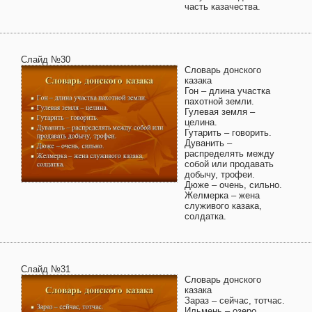
часть казачества.
Слайд №30
Словарь донского
казака
Гон – длина участка
пахотной земли.
Гулевая земля –
целина.
Гутарить – говорить.
Дуванить –
распределять между
собой или продавать
добычу, трофеи.
Дюже – очень, сильно.
Желмерка – жена
служивого казака,
солдатка.
Слайд №31
Словарь донского
казака
Зараз – сейчас, тотчас.
Ильмень – озеро,