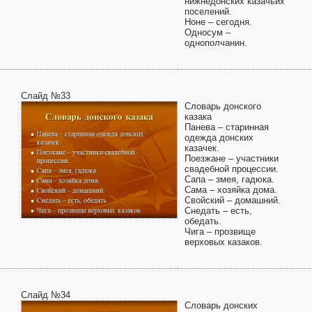
нижнедонских казачьих
поселений.
Ноне – сегодня.
Односум –
однополчанин.
Слайд №33
Словарь донского
казака
Панева – старинная
одежда донских
казачек.
Поезжане – участники
свадебной процессии.
Сапа – змея, гадюка.
Сама – хозяйка дома.
Свойский – домашний.
Снедать – есть,
обедать.
Чига – прозвище
верховых казаков.
Слайд №34
Словарь донских