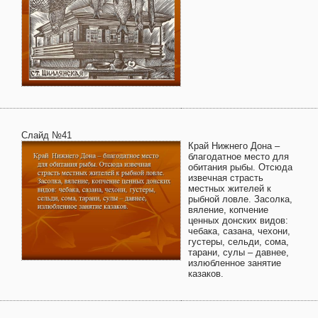
Слайд №41
Край Нижнего Дона –
благодатное место для
обитания рыбы. Отсюда
извечная страсть
местных жителей к
рыбной ловле. Засолка,
вяление, копчение
ценных донских видов:
чебака, сазана, чехони,
густеры, сельди, сома,
тарани, сулы – давнее,
излюбленное занятие
казаков.