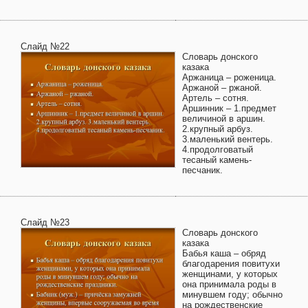
Слайд №22
Словарь донского
казака
Аржаница – роженица.
Аржаной – ржаной.
Артель – сотня.
Аршинник – 1.предмет
величиной в аршин.
2.крупный арбуз.
3.маленький вентерь.
4.продолговатый
тесаный камень-
песчаник.
Слайд №23
Словарь донского
казака
Бабья каша – обряд
благодарения повитухи
женщинами, у которых
она принимала роды в
минувшем году; обычно
на рождественские