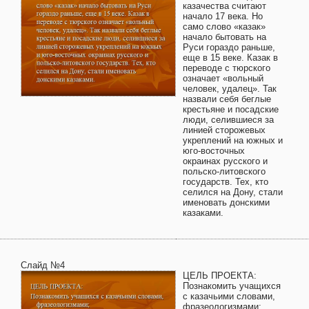
казачества считают
начало 17 века. Но
само слово «казак»
начало бытовать на
Руси гораздо раньше,
еще в 15 веке. Казак в
переводе с тюрского
означает «вольный
человек, удалец». Так
назвали себя беглые
крестьяне и посадские
люди, селившиеся за
линией сторожевых
укреплений на южных и
юго-восточных
окраинах русского и
польско-литовского
государств. Тех, кто
селился на Дону, стали
именовать донскими
казаками.
Слайд №4
ЦЕЛЬ ПРОЕКТА:
Познакомить учащихся
с казачьими словами,
фразеологизмами;