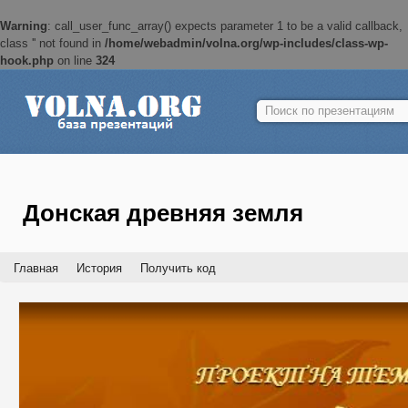
Warning
: call_user_func_array() expects parameter 1 to be a valid callback,
class '' not found in
/home/webadmin/volna.org/wp-includes/class-wp-
hook.php
on line
324
Найти:
Донская древняя земля
Главная
История
Получить код