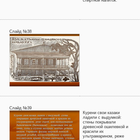
спиртной напиток.
Слайд №38
Слайд №39
Курени свои казаки
ладили с выдумкой:
стены покрывали
древесной ошилевкой и
красили их
ультрамарином, реже