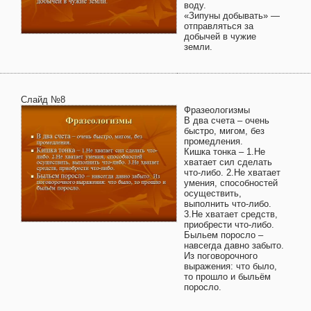
воду.
«Зипуны добывать» —
отправляться за
добычей в чужие
земли.
Слайд №8
Фразеологизмы
В два счета – очень
быстро, мигом, без
промедления.
Кишка тонка – 1.Не
хватает сил сделать
что-либо. 2.Не хватает
умения, способностей
осуществить,
выполнить что-либо.
3.Не хватает средств,
приобрести что-либо.
Быльем поросло –
навсегда давно забыто.
Из поговорочного
выражения: что было,
то прошло и быльём
поросло.