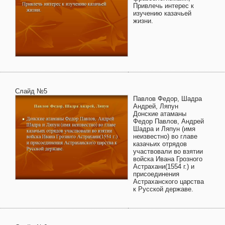
Привлечь интерес к
изучению казачьей
жизни.
Слайд №5
Павлов Федор, Шадра
Андрей, Ляпун
Донские атаманы
Федор Павлов, Андрей
Шадра и Ляпун (имя
неизвестно) во главе
казачьих отрядов
участвовали во взятии
войска Ивана Грозного
Астрахани(1554 г.) и
присоединения
Астраханского царства
к Русской державе.