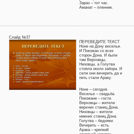
Зараз – тот час.
Аманат – пленник.
Слайд №37
ПЕРЕВЕДИТЕ ТЕКСТ
Ноне на Дону веселье.
И Поезжан со всех
сторон Дона. И были
там Верховцы,
Низовцы, а Голутва
стояла около забора. И
сели они вечерить да и
пить стали Араку.
Ноне – сегодня.
Веселье – свадьба.
Поезжане – гости.
Верховцы – жители
верхних станиц Дона.
Низовцы – жители
нижних станиц Дона.
Голутва – бедняки.
Вечерить – есть.
Арака – крепкий