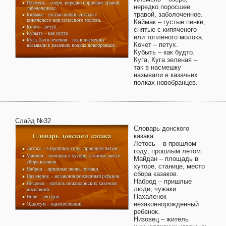
нередко поросшее
травой, заболоченное.
Каймак – густые пенки,
снятые с кипяченого
или топленого молока.
Кочет – петух.
Кубыть – как будто.
Куга, Куга зеленая –
так в насмешку
называли в казачьих
полках новобранцев.
Слайд №32
Словарь донского
казака
Летось – в прошлом
году; прошлым летом.
Майдан – площадь в
хуторе, станице, место
сбора казаков.
Наброд – пришлые
люди, чужаки.
Нахаленок –
незаконнорожденный
ребенок.
Низовец – житель