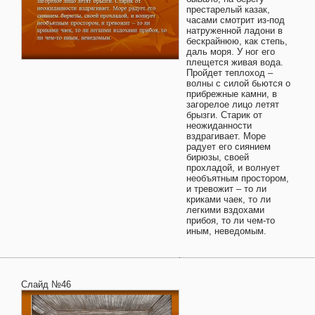
престарелый казак,
часами смотрит из-под
натруженной ладони в
бескрайнюю, как степь,
даль моря. У ног его
плещется живая вода.
Пройдет теплоход –
волны с силой бьются о
прибрежные камни, в
загорелое лицо летят
брызги. Старик от
неожиданности
вздрагивает. Море
радует его сиянием
бирюзы, своей
прохладой, и волнует
необъятным простором,
и тревожит – то ли
криками чаек, то ли
легкими вздохами
прибоя, то ли чем-то
иным, неведомым.
Слайд №46