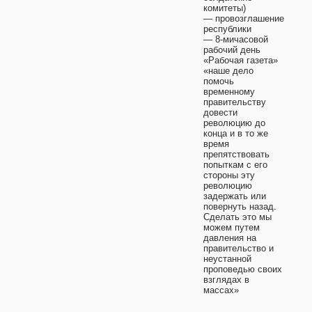
комитеты)
— провозглашение
республики
— 8-мичасовой
рабочий день
«Рабочая газета»
«наше дело
помочь
временному
правительству
довести
революцию до
конца и в то же
время
препятствовать
попыткам с его
стороны эту
революцию
задержать или
повернуть назад.
Сделать это мы
можем путем
давления на
правительство и
неустанной
проповедью своих
взглядах в
массах»