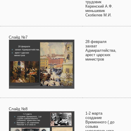
трудовик
Керенский А.Ф.
меньшевик
Скобелев М.И.
Слайд №7
28 февраля
захват
Адмиралтейства,
арест царских
министров
Слайд №8
1-2 марта
создание
Временного ( до
созыва
учредительного