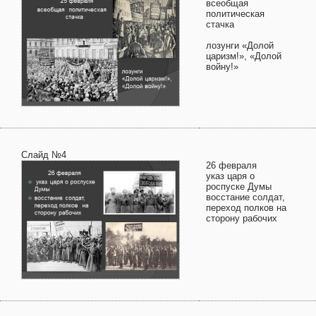
всеобщая
политическая
стачка
лозунги «Долой
царизм!», «Долой
войну!»
Слайд №4
26 февраля
указ царя о
роспуске Думы
восстание солдат,
переход полков на
сторону рабочих