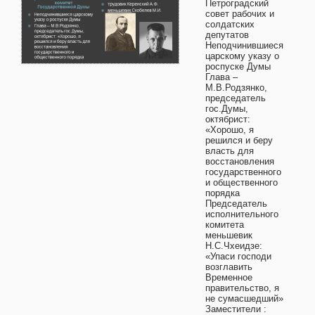
Петроградский
совет рабочих и
солдатских
депутатов
Неподчинившиеся
царскому указу о
роспуске Думы
Глава –
М.В.Родзянко,
председатель
гос.Думы,
октябрист:
«Хорошо, я
решился и беру
власть для
восстановления
государственного
и общественного
порядка
Председатель
исполнительного
комитета
меньшевик
Н.С.Чхеидзе:
«Упаси господи
возглавить
Временное
правительство, я
не сумасшедший»
Заместители :