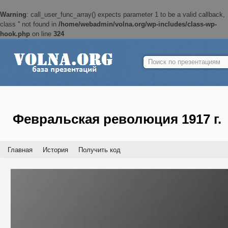
Warning
: call_user_func_array() expects parameter 1 to be a valid callback,
class '' not found in
/home/webadmin/volna.org/wp-includes/class-wp-
hook.php
on line
324
Найти:
Февральская революция 1917 г.
Главная
История
Получить код