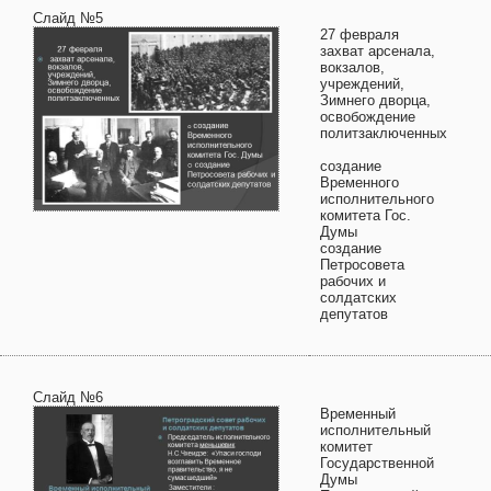
Слайд №5
27 февраля
захват арсенала,
вокзалов,
учреждений,
Зимнего дворца,
освобождение
политзаключенных
создание
Временного
исполнительного
комитета Гос.
Думы
создание
Петросовета
рабочих и
солдатских
депутатов
Слайд №6
Временный
исполнительный
комитет
Государственной
Думы