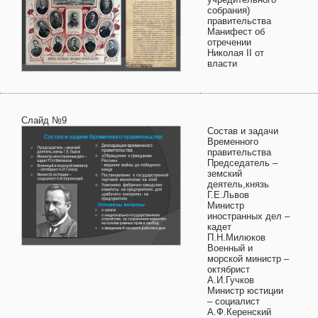
собрания)
правительства
Манифест об
отречении
Николая II от
власти
Слайд №9
Состав и задачи
Временного
правительства
Председатель –
земский
деятель,князь
Г.Е.Львов
Министр
иностранных дел –
кадет
П.Н.Милюков
Военный и
морской министр –
октябрист
А.И.Гучков
Министр юстиции
– социалист
А.Ф.Керенский