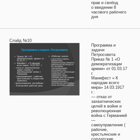
прав и свобод
о введении 8
часового рабочего
дня
Слайд №10
Программа и
задачи
Петросовета
Приказ № 1 «О
демократизации
армии» от 01.03.17
г.
Манифест « К
народам всего
мира» 14.03.1917
г.:
— отказ от
захватнических
целей в войне и
революционная
война с Германией
—
самоуправление (
рабочие,
крестьянские и
солдатские