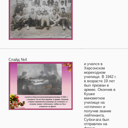
Слайд №4
и учился в
Херсонском
мореходном
училище. В 1942 г.
в возрасте 19 лет
был призван в
армию. Окончив в
Кушке
минометное
училище на
«отлично» и
получив звание
лейтенанта,
Субхи-ага был
отправлен на