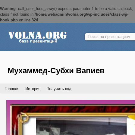
Warning
: call_user_func_array() expects parameter 1 to be a valid callback,
class '' not found in
/home/webadmin/volna.org/wp-includes/class-wp-
hook.php
on line
324
Найти:
Мухаммед-Субхи Вапиев
Главная
История
Получить код