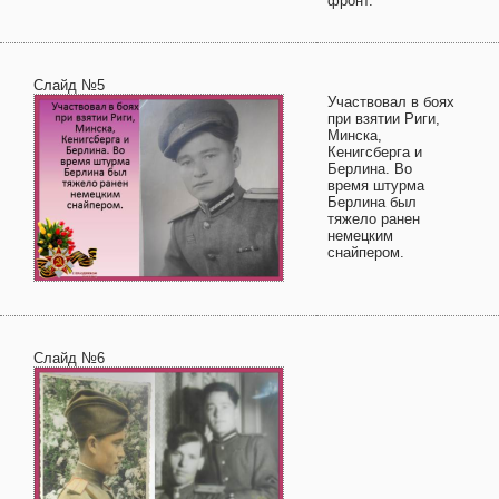
фронт.
Слайд №5
Участвовал в боях
при взятии Риги,
Минска,
Кенигсберга и
Берлина. Во
время штурма
Берлина был
тяжело ранен
немецким
снайпером.
Слайд №6