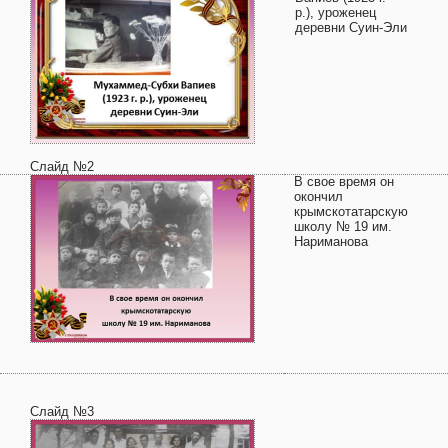
р.), уроженец
деревни Суин-Эли
Слайд №2
В свое время он
окончил
крымскотатарскую
школу № 19 им.
Нариманова
Слайд №3