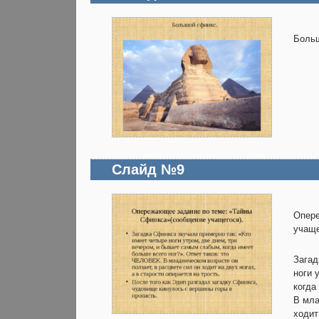
Больш
Слайд №9
Опере
учаще
Загад
ноги 
когда
В мла
ходит