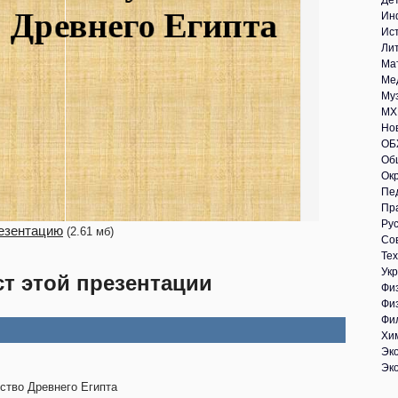
Де
Ин
Ис
Ли
Ма
Ме
Му
МХ
Но
ОБ
Об
Ок
Пе
Пр
Рус
езентацию
(2.61 мб)
Со
Те
Укр
ст этой презентации
Фи
Фи
Фи
Хи
Эк
Эк
ство Древнего Египта