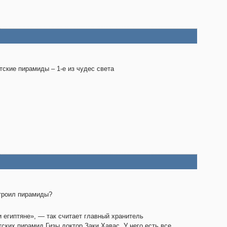
тские пирамиды – 1-е из чудес света
троил пирамиды?
 египтяне», — так считает главный хранитель
тских пирамид Гизы доктор Заки Хавас. У него есть все