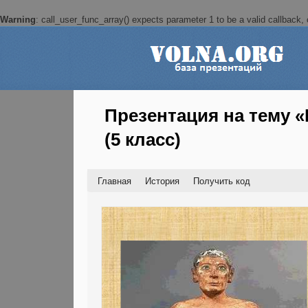
Warning
: call_user_func_array() expects parameter 1 to be a valid callback, c
Презентация на тему «
(5 класс)
Главная
История
Получить код