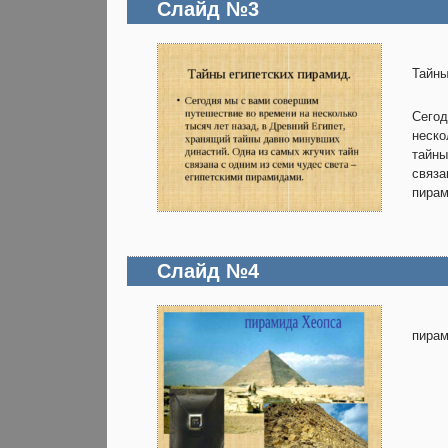
Слайд №3
Тайны
Сегод
неско
тайны
связа
пирам
Слайд №4
пирам