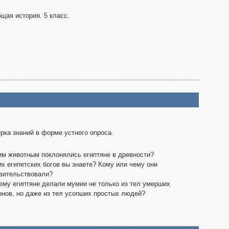
щая история. 5 класс.
рка знаний в форме устного опроса.
им животным поклонялись египтяне в древности?
их египетских богов вы знаете? Кому или чему они
вительствовали?
ему египтяне делали мумии не только из тел умерших
нов, но даже из тел усопших простых людей?