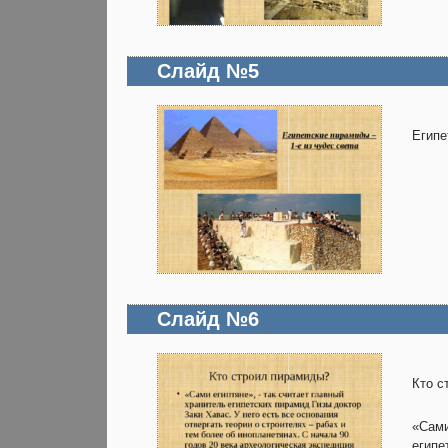
Слайд №5
Египе
Слайд №6
Кто с
«Сами
египе