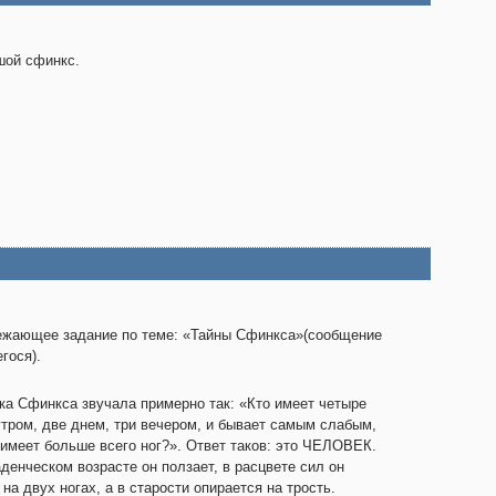
ой сфинкс.
жающее задание по теме: «Тайны Сфинкса»(сообщение
гося).
ка Сфинкса звучала примерно так: «Кто имеет четыре
утром, две днем, три вечером, и бывает самым слабым,
 имеет больше всего ног?». Ответ таков: это ЧЕЛОВЕК.
денческом возрасте он ползает, в расцвете сил он
 на двух ногах, а в старости опирается на трость.