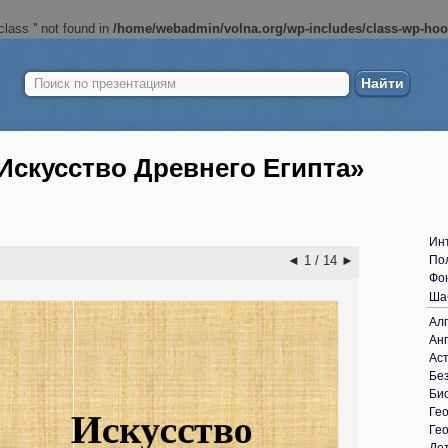
lass '' not found in
/home/webadmin/volna.org/wp-includes/class-wp-ho
Найти:
Б
ш
Искусство Древнего Египта»
Ин
◄
1 / 14
►
По
Фо
Ша
Ал
Анг
Ас
Без
Би
Ге
Ге