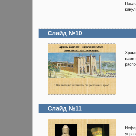
После
кинул
Слайд №10
Храмы
памят
распо
Слайд №11
Нефер
управ