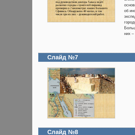
основ
об ин
экспе
город
Больш
них –
Слайд №7
Слайд №8