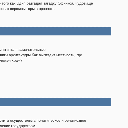
 того как Эдип разгадал загадку Сфинкса, чудовище
ось с вершины горы в пропасть.
 Египта – замечательные
ники архитектуры.Как выглядит местность, где
ложен храм?
тити осуществляла политическое и религиозное
ление государством.