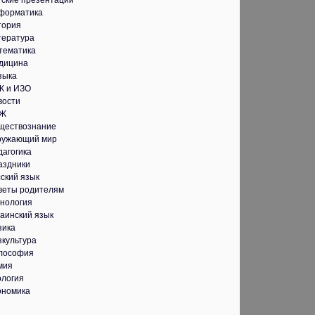
тские презентации
форматика
тория
тература
тематика
дицина
зыка
К и ИЗО
вости
Ж
ществознание
ружающий мир
дагогика
аздники
ский язык
веты родителям
хнология
аинский язык
зика
зкультура
лософия
мия
ология
ономика