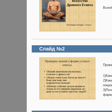
Всеоб
Слайд №2
Прове
1)Как
2)Как
покро
3)Поч
фарао