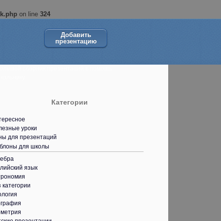
ok.php
on line
324
Добавить
презентацию
ольшой сборник презентаций в помощь
кольнику.
Категории
тересное
лезные уроки
ны для презентаций
блоны для школы
гебра
лийский язык
трономия
 категории
ология
ография
ометрия