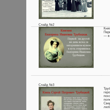
Слайд №2
Кня
Пер
— в
Слайд №3
Тру
гер
похо
пол
Све
люб