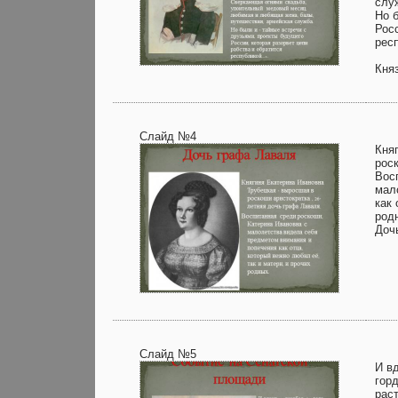
слу
Но 
Росс
рес
Кня
Слайд №4
Кня
рос
Вос
мал
как 
род
Доч
Слайд №5
И вд
гор
рас