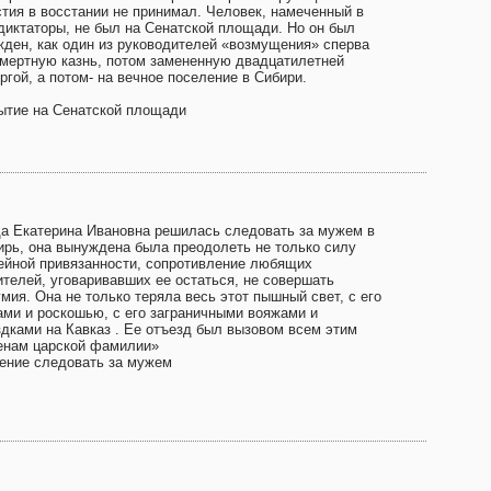
стия в восстании не принимал. Человек, намеченный в
 диктаторы, не был на Сенатской площади. Но он был
жден, как один из руководителей «возмущения» сперва
смертную казнь, потом замененную двадцатилетней
ргой, а потом- на вечное поселение в Сибири.
ытие на Сенатской площади
да Екатерина Ивановна решилась следовать за мужем в
ирь, она вынуждена была преодолеть не только силу
ейной привязанности, сопротивление любящих
ителей, уговаривавших ее остаться, не совершать
мия. Она не только теряла весь этот пышный свет, с его
ами и роскошью, с его заграничными вояжами и
здками на Кавказ . Ее отъезд был вызовом всем этим
енам царской фамилии»
ение следовать за мужем