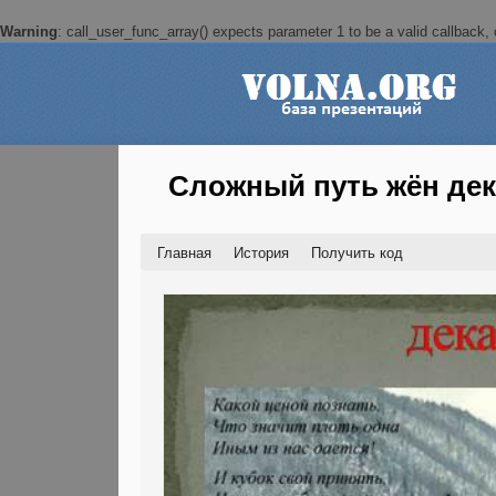
Warning
: call_user_func_array() expects parameter 1 to be a valid callback, c
Сложный путь жён де
Главная
История
Получить код