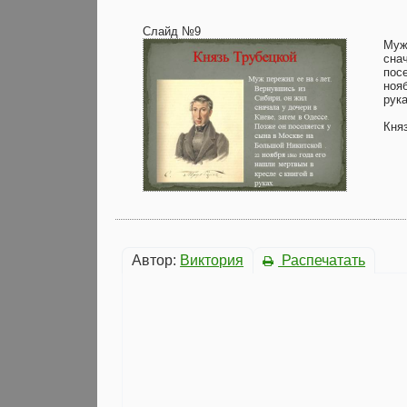
Слайд №9
Муж
сна
пос
нояб
рука
Кня
Автор:
Виктория
Распечатать