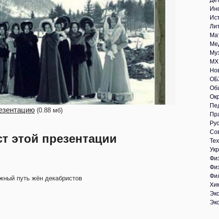
Де
Ин
Ис
Ли
Ма
Ме
Му
МХ
Но
ОБ
Об
Ок
Пе
езентацию
(0.88 мб)
Пр
Рус
Со
ст этой презентации
Те
Укр
Фи
Фи
Фи
жный путь жён декабристов
Хи
Эк
Эк