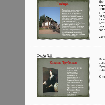
Дал
нер
неп
ули
за 
Ека
бот
она
гол
Сиб
Слайд №8
Все
воз
Ирк
пох
Кня