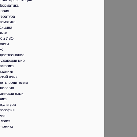
тские презентации
форматика
тория
тература
тематика
дицина
зыка
К и ИЗО
вости
Ж
ществознание
ружающий мир
дагогика
аздники
ский язык
веты родителям
хнология
аинский язык
зика
зкультура
лософия
мия
ология
ономика