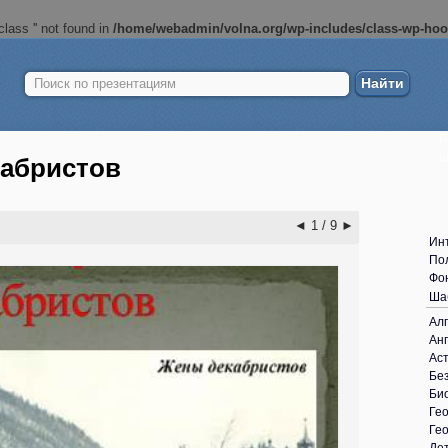
lass '' not found in
/home/webadmin/volna.org/wp-includes/class-wp-ho
Найти:
Б
ш
кабристов
◄
1 / 9
►
Ин
По
Фо
Ша
Ал
Анг
Ас
Без
Би
Ге
Ге