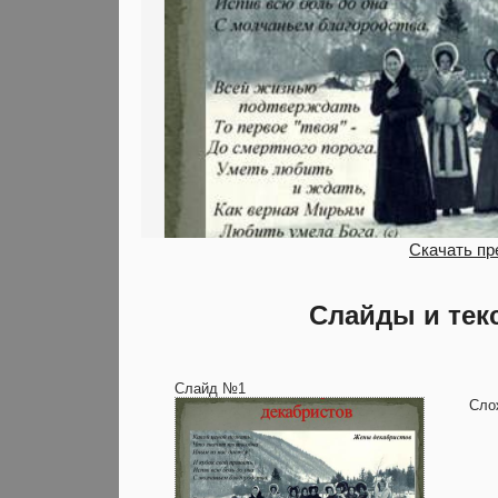
Скачать пр
Слайды и тек
Слайд №1
Сло