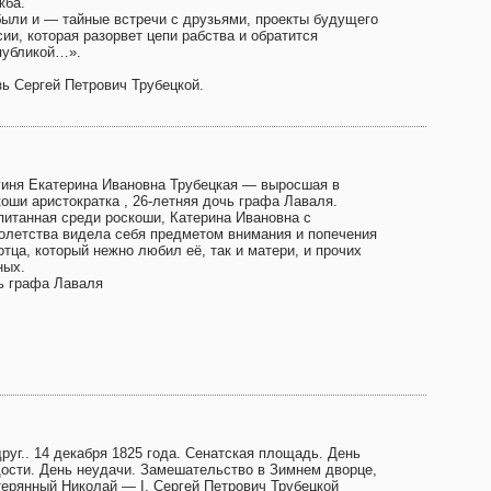
жба.
были и — тайные встречи с друзьями, проекты будущего
ии, которая разорвет цепи рабства и обратится
публикой…».
зь Сергей Петрович Трубецкой.
гиня Екатерина Ивановна Трубецкая — выросшая в
коши аристократка , 26-летняя дочь графа Лаваля.
питанная среди роскоши, Катерина Ивановна с
олетства видела себя предметом внимания и попечения
отца, который нежно любил её, так и матери, и прочих
ных.
ь графа Лаваля
руг.. 14 декабря 1825 года. Сенатская площадь. День
дости. День неудачи. Замешательство в Зимнем дворце,
терянный Николай — I. Сергей Петрович Трубецкой