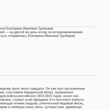
гиня Екатерина Ивановна Трубецкая.
вой — на другой же день вслед за каторжником-мужем
 путь отправилась Екатерина Ивановна Трубецкая.
бецкому было около тридцати. Он уже был заслуженным
оем, участником бородинской битвы, заграничных
дов войска российского 1813-1815 годов, носил чин
ковника, служил штаб офицером 4-го пехотного корпуса.
ркающая огнями свадьба, упоительный медовый месяц,
имая и любящая жена, балы, путешествия, армейская