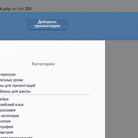
ok.php
on line
324
Добавить
презентацию
ольшой сборник презентаций в помощь
кольнику.
Категории
тересное
лезные уроки
ны для презентаций
блоны для школы
гебра
лийский язык
трономия
 категории
ология
ография
ометрия