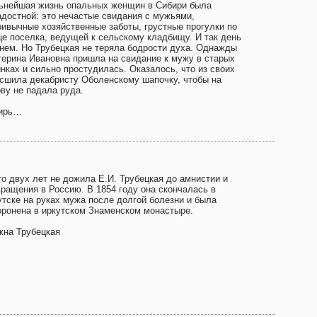
ьнейшая жизнь опальных женщин в Сибири была
адостной: это нечастые свидания с мужьями,
ривычные хозяйственные заботы, грустные прогулки по
це поселка, ведущей к сельскому кладбищу. И так день
днем. Но Трубецкая не теряла бодрости духа. Однажды
терина Ивановна пришла на свидание к мужу в старых
инках и сильно простудилась. Оказалось, что из своих
 сшила декабристу Оболенскому шапочку, чтобы на
ову не падала руда.
ирь…
го двух лет не дожила Е.И. Трубецкая до амнистии и
вращения в Россию. В 1854 году она скончалась в
утске на руках мужа после долгой болезни и была
оронена в иркутском Знаменском монастыре.
жна Трубецкая