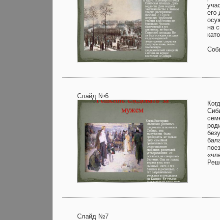
уча
его
осу
на 
като
Соб
Слайд №6
Ког
Сиб
сем
род
безу
бал
пое
«чл
Реш
Слайд №7