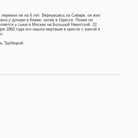
 пережил ее на 6 лет. Вернувшись из Сибири, он жил
чала у дочери в Киеве, затем в Одессе. Позже он
еляется у сына в Москве на Большой Никитской .22
ря 1860 года его нашли мертвым в кресле с книгой в
х.
зь Трубецкой