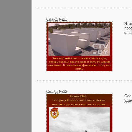
Слайд №11
Это
про
фаш
Слайд №12
Осе
уда