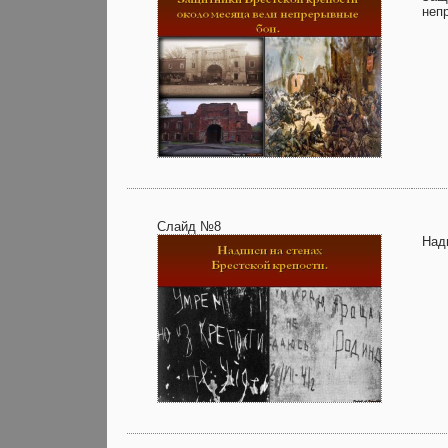
неп
Слайд №8
Над