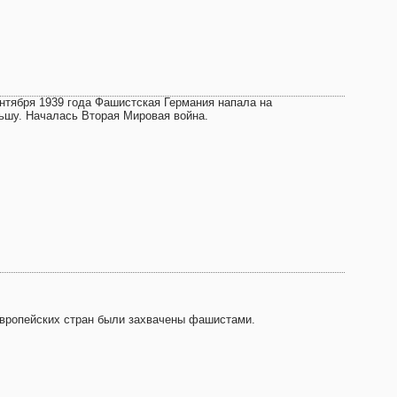
ентября 1939 года Фашистская Германия напала на
ьшу. Началась Вторая Мировая война.
европейских стран были захвачены фашистами.