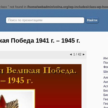
lass '' not found in
/home/webadmin/volna.org/wp-includes/class-wp-ho
Найти:
Б
ш
я Победа 1941 г. – 1945 г.
◄
1 / 42
►
Ин
По
Фо
Ша
Ал
Анг
Ас
Без
Би
Ге
Ге