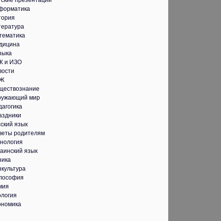
тские презентации
форматика
тория
тература
тематика
дицина
зыка
К и ИЗО
вости
Ж
ществознание
ружающий мир
дагогика
аздники
ский язык
веты родителям
хнология
аинский язык
зика
зкультура
лософия
мия
ология
ономика