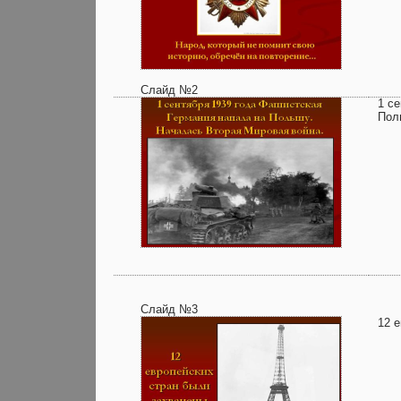
Слайд №2
1 с
Пол
Слайд №3
12 