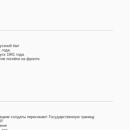
ускной бал
 года.
уск 1941 года.
гие погибли на фронте.
ецкие солдаты пересекают Государственную границу
Р.
июня
 год.