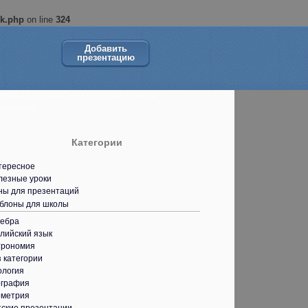
ok.php
on line
324
Добавить
презентацию
ольшой сборник презентаций в помощь
кольнику.
Категории
тересное
лезные уроки
ны для презентаций
блоны для школы
гебра
лийский язык
трономия
 категории
ология
ография
ометрия