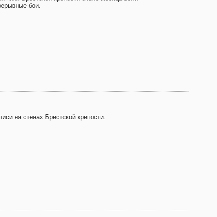
рерывные бои.
писи на стенах Брестской крепости.