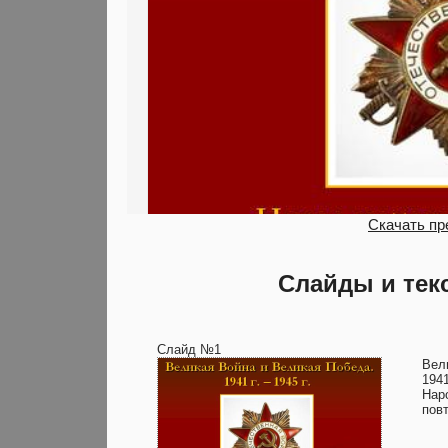
Скачать пр
Слайды и тек
Слайд №1
Вел
1941
Нар
пов