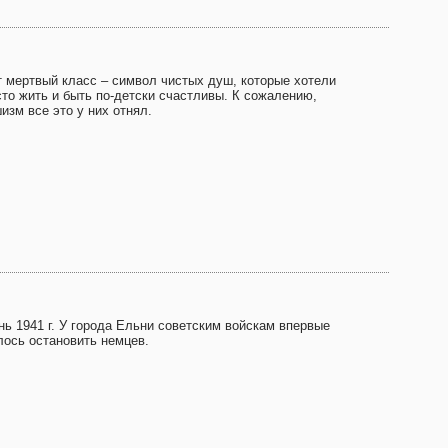
т мертвый класс – символ чистых душ, которые хотели
сто жить и быть по-детски счастливы. К сожалению,
изм все это у них отнял.
нь 1941 г. У города Ельни советским войскам впервые
лось остановить немцев.