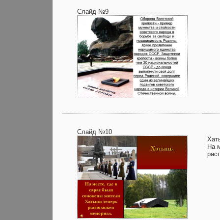
Слайд №9
Слайд №10
Хат
На 
рас