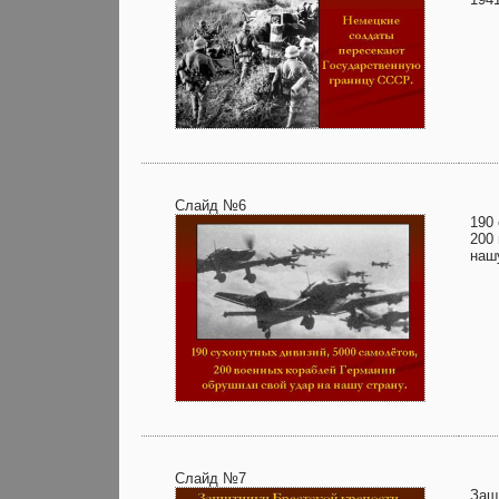
Слайд №6
190
200
наш
Слайд №7
Защ