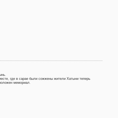
ынь.
месте, где в сарае были сожжены жители Хатыни теперь
положен мемориал.