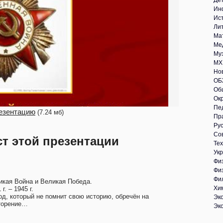
Де
Ин
Ис
Ли
Ма
Ме
Му
МХ
Но
ОБ
Об
Ок
Пе
езентацию
(7.24 мб)
Пр
Рус
Со
ст этой презентации
Те
Укр
Фи
Фи
Фи
икая Война и Великая Победа.
Хи
 г. – 1945 г.
од, который не помнит свою историю, обречён на
Эк
торение…
Эк