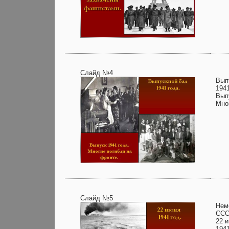
Слайд №4
Вып
1941
Вып
Мно
Слайд №5
Нем
ССС
22 
1941