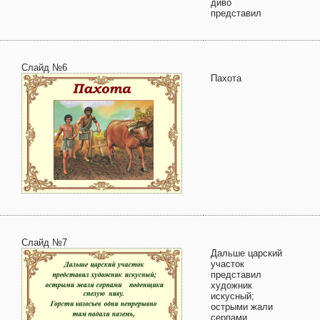
диво
представил
Слайд №6
Пахота
Слайд №7
Дальше царский
участок
представил
художник
искусный;
острыми жали
серпами