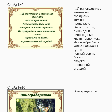
Слайд №9
…И виноградник с
тяжелыми
гроздьями
там он
представил:
Весь золотой,
лишь одни
виноградные
кисти чернелись.
Из серебра были
колья натыканы
густо;
черный ров по
бокам;
окружен
оловянной
оградой
Слайд №10
Виноградарство