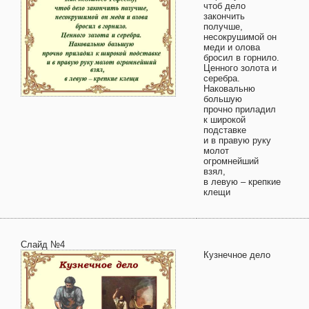
чтоб дело
закончить
получше,
несокрушимой он
меди и олова
бросил в горнило.
Ценного золота и
серебра.
Наковальню
большую
прочно приладил
к широкой
подставке
и в правую руку
молот
огромнейший
взял,
в левую – крепкие
клещи
Слайд №4
Кузнечное дело