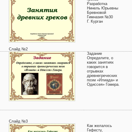
Разработка
Нинель Юрьевны
Бревновой
Гимназия №30
Г. Курган
Слайд №2
Задание
Определите, о
каких занятиях
говорится в
отрывках
древнегреческих
поэм «Илиада» и
Одиссея» Гомера.
Слайд №3
Как желалось
Гефесту,