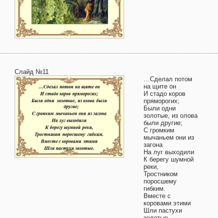
Слайд №11
…Сделал потом
на щите он
И стадо коров
пряморогих;
Были одни
золотые, из олова
были другие;
С громким
мычаньем они из
загона
На луг выходили
К берегу шумной
реки,
Тростником
поросшему
гибким.
Вместе с
коровами этими
Шли пастухи
золотые.