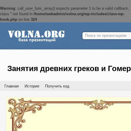
Warning
: call_user_func_array() expects parameter 1 to be a valid callback,
class '' not found in
/home/webadmin/volna.org/wp-includes/class-wp-
hook.php
on line
324
Найти:
Занятия древних греков и Гомер
Главная
История
Получить код