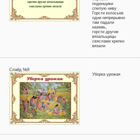
поденщики
спелую ниву.
Горсти колосьев
одни непрерывно
там падали
наземь,
горсти другие
вязальщицы
свяслами крепко
вязали
Слайд №8
Уборка урожая