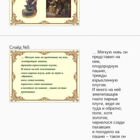
Слайд №5
… Мягкую новь он
представил на
нем,
плодородную
пашню,
трижды
взрыхленную
плугом.
И много на ней
землепашцев
гнало парные
плуги, ведя их
туда и обратно;
поле, хотя
золотое,
чернелося сзади
пахавших
и походило на
пашню – такое он