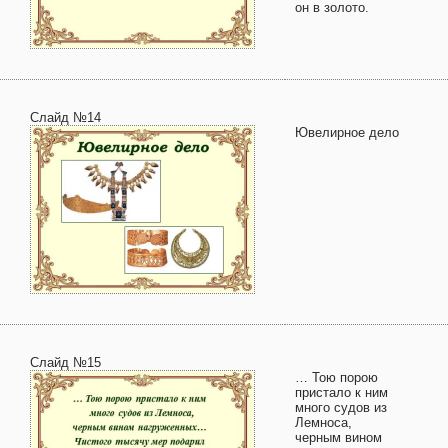
он в золото.
Слайд №14
Ювелирное дело
Слайд №15
… Тою порою
пристало к ним
много судов из
Лемноса,
черным вином