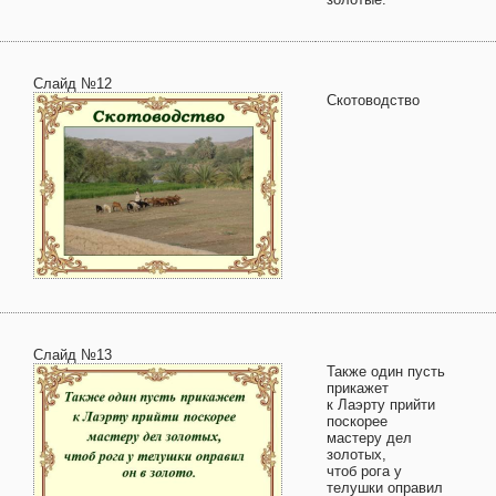
Слайд №12
Скотоводство
Слайд №13
Также один пусть
прикажет
к Лаэрту прийти
поскорее
мастеру дел
золотых,
чтоб рога у
телушки оправил