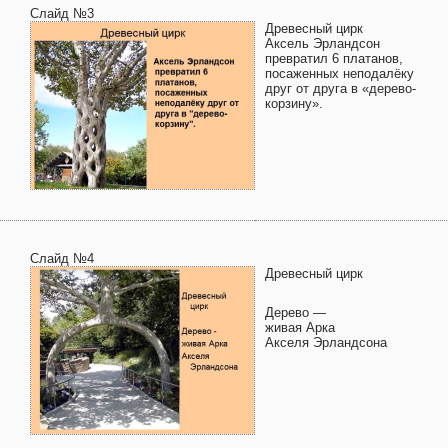
Слайд №3
Древесный цирк
Аксель Эрландсон
превратил 6 платанов,
посаженных неподалёку
друг от друга в «дерево-
корзину».
Слайд №4
Древесный цирк
Дерево —
живая Арка
Акселя Эрландсона