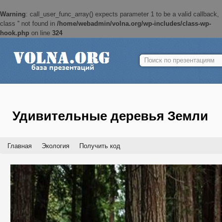
Warning
: call_user_func_array() expects parameter 1 to be a valid callback,
class '' not found in
/home/webadmin/volna.org/wp-includes/class-wp-
hook.php
on line
324
Найти:
Удивительные деревья Земли
Главная
Экология
Получить код