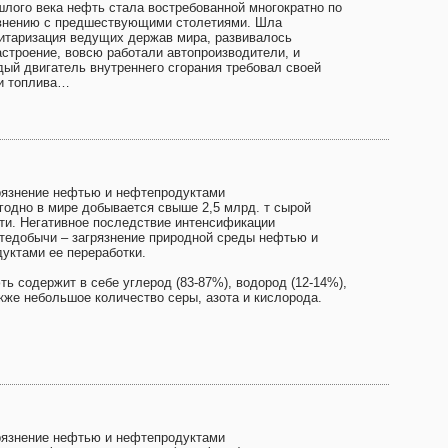
шлого века нефть стала востребованной многократно по
внению с предшествующими столетиями. Шла
итаризация ведущих держав мира, развивалось
астроение, вовсю работали автопроизводители, и
дый двигатель внутреннего сгорания требовал своей
и топлива…
рязнение нефтью и нефтепродуктами
годно в мире добывается свыше 2,5 млрд. т сырой
ти. Негативное последствие интенсификации
тедобычи – загрязнение природной среды нефтью и
дуктами ее переработки.
ть содержит в себе углерод (83-87%), водород (12-14%),
акже небольшое количество серы, азота и кислорода.
рязнение нефтью и нефтепродуктами