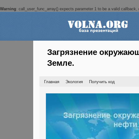
Warning
: call_user_func_array() expects parameter 1 to be a valid callback, c
Загрязнение окружающ
Земле.
Главная
Экология
Получить код