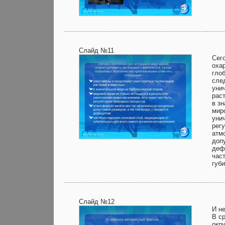
Слайд №11
Сег
оха
гло
сле
уни
рас
в з
мир
уни
рег
атм
доп
деф
час
губ
Слайд №12
И н
В с
окр