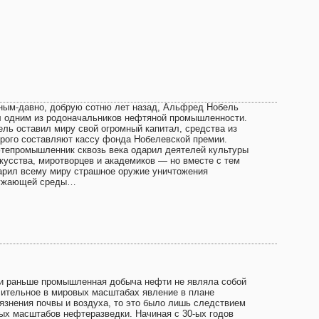
ным-давно, добрую сотню лет назад, Альфред Нобель
л одним из родоначальников нефтяной промышленности.
ель оставил миру свой огромный капитал, средства из
орого составляют кассу фонда Нобелевской премии.
тепромышленник сквозь века одарил деятелей культуры
скусства, миротворцев и академиков — но вместе с тем
арил всему миру страшное оружие уничтожения
ужающей среды…
и раньше промышленная добыча нефти не являла собой
чительное в мировых масштабах явление в плане
рязнения почвы и воздуха, то это было лишь следствием
ых масштабов нефтеразведки. Начиная с 30-ых годов