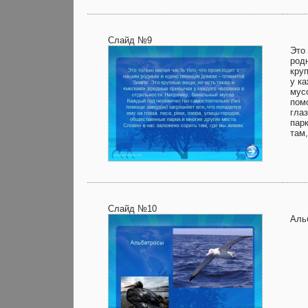
Слайд №9
Это
род
кру
у к
мус
пом
глаз
пар
там
Слайд №10
Аль