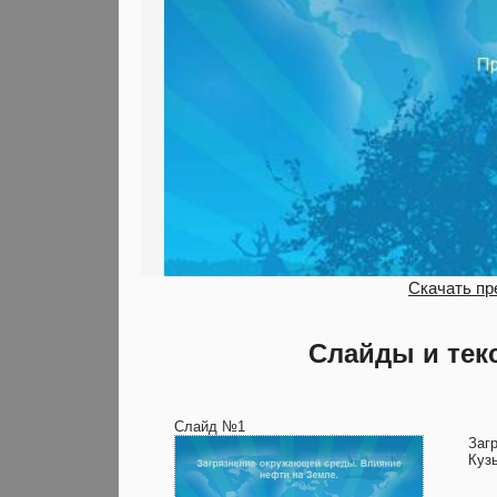
Скачать пр
Слайды и тек
Слайд №1
Заг
Куз