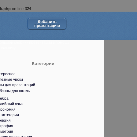
ok.php
on line
324
Добавить
презентацию
ольшой сборник презентаций в помощь
кольнику.
Категории
тересное
лезные уроки
ны для презентаций
блоны для школы
гебра
лийский язык
трономия
 категории
ология
ография
ометрия