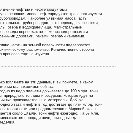
рязнение нефтью и нефтепродуктами
суше основная масса нефтепродуктов транспортируется
трубопроводам. Наиболее уязвимая масса часть
истральных трубопроводов – это переходы через реки,
алы, озера и водохранилища. Магистральные
бопроводы пересекаются с железнодорожными и
сейными дорогами, реками, озерами каналами.
тично нефть на земной поверхности подвергается
охимическому разложению. Количественно сторона
о процесса еще не изучена.
ко взгляните на эти данные, и вы поймете, в каком
ожении мы находимся сейчас.
годно из недр планеты добывается до 100 млрд. тонн
ы, природного топлива и ресурсов, которые идут на
личные производственные материалы. Добыча
одного газа и нефти в год достигает до пяти млрд. тонн.
неосторожности или преднамеренно в Мировой океан
вается около 10 млн. тонн нефти ежегодно. На 67 млн.
 уменьшаются площади почв, пригодные для
леделия.