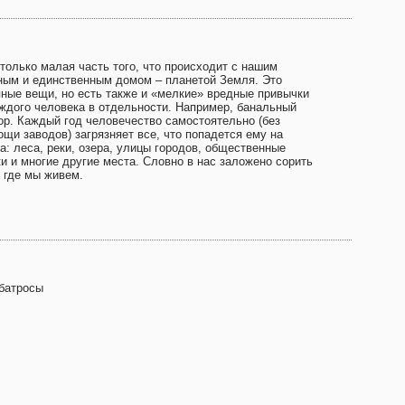
 только малая часть того, что происходит с нашим
ным и единственным домом – планетой Земля. Это
пные вещи, но есть также и «мелкие» вредные привычки
аждого человека в отдельности. Например, банальный
ор. Каждый год человечество самостоятельно (без
ощи заводов) загрязняет все, что попадется ему на
а: леса, реки, озера, улицы городов, общественные
ки и многие другие места. Словно в нас заложено сорить
, где мы живем.
батросы