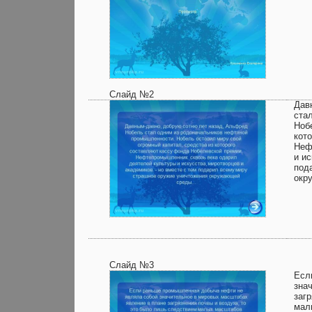
Слайд №2
Дав
ста
Ноб
кот
Неф
и и
под
окр
Слайд №3
Есл
зна
заг
мал