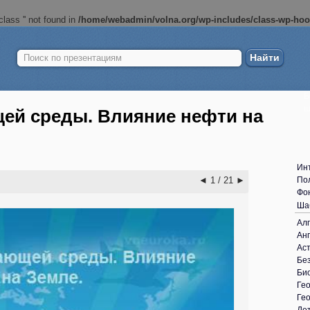
lass '' not found in
/home/webadmin/volna.org/wp-includes/class-wp-ho
Найти:
Б
ш
ей среды. Влияние нефти на
Ин
◄
1 / 21
►
По
Фо
Ша
Ал
Анг
Ас
Без
Би
Ге
Ге