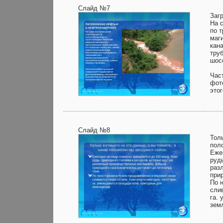
Слайд №7
Заг
На 
по 
маг
кан
тру
шос
Час
фот
этог
Слайд №8
Толь
пол
Еже
руд
раз
прир
По 
сли
га.
зем