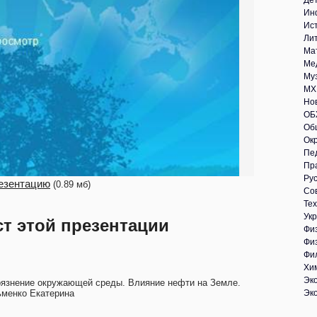
Де
Ин
Ис
Ли
Ма
Ме
Му
МХ
Но
ОБ
Об
Ок
Пе
Пр
Рус
езентацию
(0.89 мб)
Со
Те
Укр
ст этой презентации
Фи
Фи
Фи
Хи
Эк
рязнение окружающей среды. Влияние нефти на Земле.
ьменко Екатерина
Эк