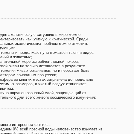
одня экологическую ситуацию в мире можно
рактеризовать как близкую к критической. Среди
бальных экологических проблем можно отметить
дующие:
чтожены и продолжают уничтожаться тысячи видов
тений и животных;
начительной мере истреблен лесной покров;
овой океан не только истощается в результате
чтожения живых организмов, но и перестает быть
улятором природных процессов;
осфера во многих местах загрязнена до предельно
устимых размеров, а чистый воздух становится
ицитом;
тично нарушен озоновый слой, защищающий от
ительного для всего живого космического излучения;
емного интересных фактов…
реднем 9% всей пресной воды человечество изымает из
ужающей среды. Эта цифра варьирует в различных