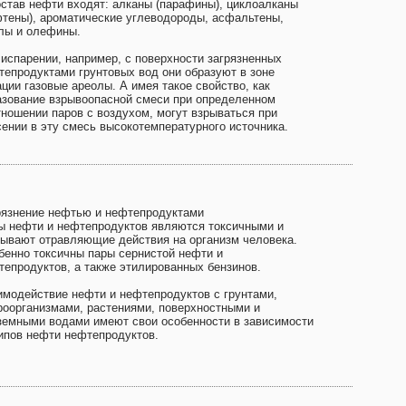
остав нефти входят: алканы (парафины), циклоалканы
фтены), ароматические углеводороды, асфальтены,
лы и олефины.
 испарении, например, с поверхности загрязненных
тепродуктами грунтовых вод они образуют в зоне
ции газовые ареолы. А имея такое свойство, как
азование взрывоопасной смеси при определенном
тношении паров с воздухом, могут взрываться при
сении в эту смесь высокотемпературного источника.
рязнение нефтью и нефтепродуктами
ы нефти и нефтепродуктов являются токсичными и
зывают отравляющие действия на организм человека.
бенно токсичны пары сернистой нефти и
тепродуктов, а также этилированных бензинов.
имодействие нефти и нефтепродуктов с грунтами,
роорганизмами, растениями, поверхностными и
земными водами имеют свои особенности в зависимости
типов нефти нефтепродуктов.