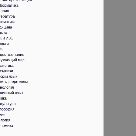
тские презентации
форматика
тория
тература
тематика
дицина
зыка
К и ИЗО
вости
Ж
ществознание
ружающий мир
дагогика
аздники
ский язык
веты родителям
хнология
аинский язык
зика
зкультура
лософия
мия
ология
ономика