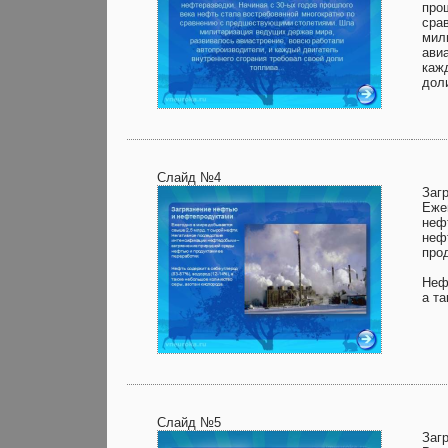
про
сра
мил
ави
каж
дол
Слайд №4
Заг
Еже
неф
неф
про
Неф
а т
Слайд №5
Заг