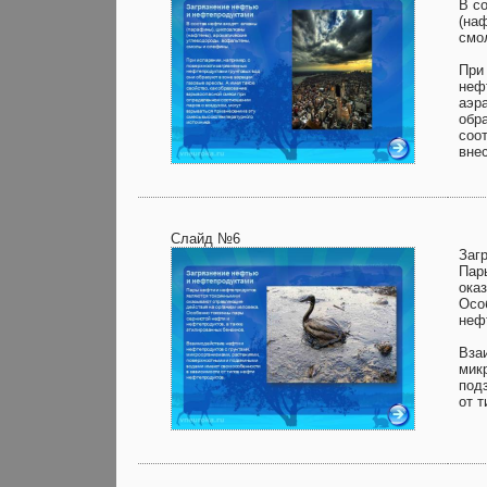
В с
(на
смо
При
неф
аэра
обр
соо
вне
Слайд №6
Заг
Пар
ока
Осо
неф
Вза
мик
под
от 