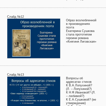
Слайд №12
Образ возлюбленной
в произведениях
поэта
Екатерина Сушкова
стала прототипом
героини романа
«Княгиня Лиговская»
Слайд №13
Вопросы об
адресатах стихов
К В.А.Лопухиной?
(Л. – Лопухиной?)
К Н.Ф.Ивановой? (Л.
– любимой?)
К Е.А.Сушковой? (ее
утверждение)