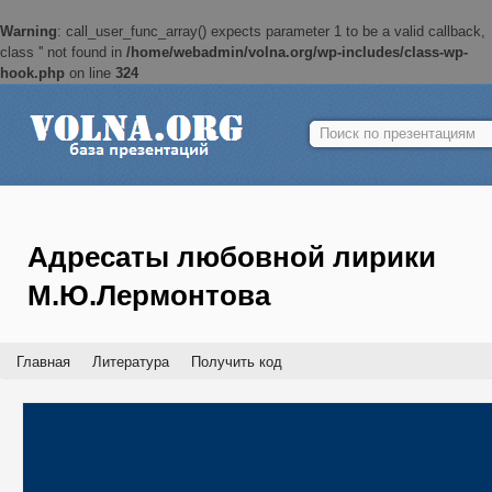
Warning
: call_user_func_array() expects parameter 1 to be a valid callback,
class '' not found in
/home/webadmin/volna.org/wp-includes/class-wp-
hook.php
on line
324
Найти:
Адресаты любовной лирики
М.Ю.Лермонтова
Главная
Литература
Получить код