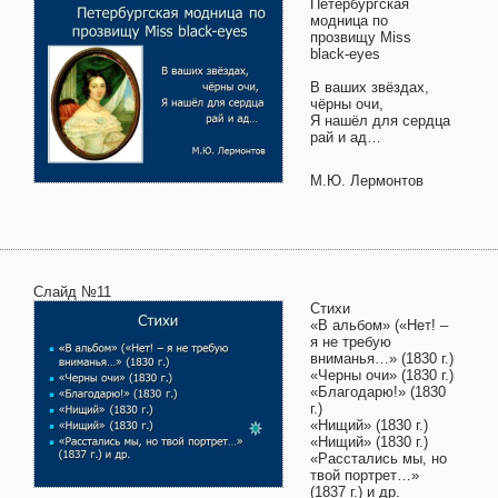
Петербургская
модница по
прозвищу Miss
black-eyes
В ваших звёздах,
чёрны очи,
Я нашёл для сердца
рай и ад…
М.Ю. Лермонтов
Слайд №11
Стихи
«В альбом» («Нет! –
я не требую
вниманья…» (1830 г.)
«Черны очи» (1830 г.)
«Благодарю!» (1830
г.)
«Нищий» (1830 г.)
«Нищий» (1830 г.)
«Расстались мы, но
твой портрет…»
(1837 г.) и др.