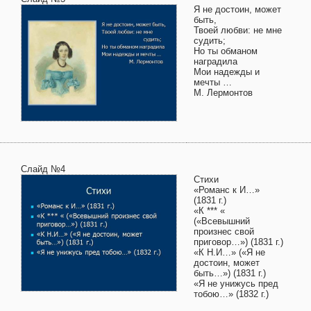
Я не достоин, может
быть,
Твоей любви: не мне
судить;
Но ты обманом
наградила
Мои надежды и
мечты …
М. Лермонтов
Слайд №4
Стихи
«Романс к И…»
(1831 г.)
«К *** «
(«Всевышний
произнес свой
приговор…») (1831 г.)
«К Н.И…» («Я не
достоин, может
быть…») (1831 г.)
«Я не унижусь пред
тобою…» (1832 г.)