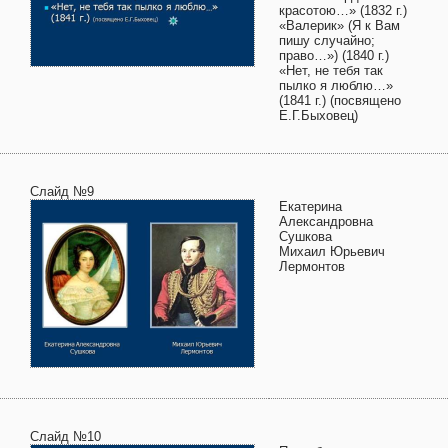
красотою…» (1832 г.)
«Валерик» (Я к Вам
пишу случайно;
право…») (1840 г.)
«Нет, не тебя так
пылко я люблю…»
(1841 г.) (посвящено
Е.Г.Быховец)
Слайд №9
Екатерина
Александровна
Сушкова
Михаил Юрьевич
Лермонтов
Слайд №10