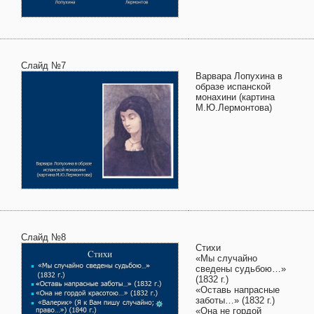
Слайд №7
Варвара Лопухина в
образе испанской
монахини (картина
М.Ю.Лермонтова)
Слайд №8
Стихи
«Мы случайно
сведены судьбою…»
(1832 г.)
«Оставь напрасные
заботы…» (1832 г.)
«Она не гордой