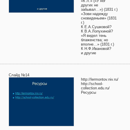
«К Л.» («У ног
других не
забывал…») (1831 г.)
«Зови надежду
сновиденьем» (1831
г.)
К Е.А.Сушковой?
К В.А.Лопухиной?
«Я видел тень
блаженства; но
вполне…» (1831 г.)
К Н.Ф.Ивановой?
и другие
Слайд №14
http://lermontov.niv.ru/
http://school-
collection.edu.ru/
Ресурсы