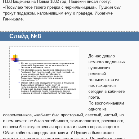
П.В.Нащекина на Новый 1832 год. Нащекин писал поэту:
«Посылаю тебе твоего предка с чернильницами». Пушкин был
тронут подарком, напомнившим ему о прадеде, Ибрагиме
Ганнибале.
Слайд №8
До нас дошло
немного подлинных
пушкинских
реликвий.
Большинство из
них находится
сегодня в кабинете
поэта.
По воспоминаниям
одного из
современников, «кабинет был просторный, светлый, чистый, но
в нем ничего не было затейливого, замысловатого, роскошного,
во всем безыскусственная простота и ничего поражающего.»
Облик кабинета определяют книги. У Пушкина было около
четырех тысяч книг на четырнадцати языках. Он любил и ценил