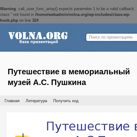
Warning
: call_user_func_array() expects parameter 1 to be a valid callback,
class '' not found in
/home/webadmin/volna.org/wp-includes/class-wp-
hook.php
on line
324
Найти:
Путешествие в мемориальный
музей А.С. Пушкина
Главная
Литература
Получить код