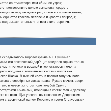
мство со стихотворением «Зимнее утро»;
з стихотворения с целью выявления средств,
ающих автору передать радостное восприятие жизни,
ы единства красоты человека и красоты природы;
а над выразительным чтением стихотворения.
е складывалось мировоззрение А.С.Пушкина?
ужал его поэтический дар?Щит разделен горизонталью
е части, из коих в верхней в горностаевом поле на
рной подушке с золочеными кистями положена
ская Шапка. В нижней части в правом голубом поле
ажена в серебряных латах правая Рука с мечем, вверх
тым; в левом золотом поле голубой Орел с
остертыми Крыльями, имеющий в когтях Меч и Державу
ого ж цвета. Щит увенчан обыкновенным Дворянским
м с дворянской на нем Короною и тремя Страусовыми