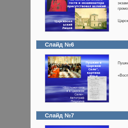
экзам
громо
Царск
Слайд №6
Пушки
«Восп
Слайд №7