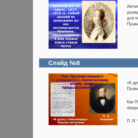
Автоп
дошед
для п
Пушки
Слайд №8
«К др
Пушкин
Как П
предш
П. Я.