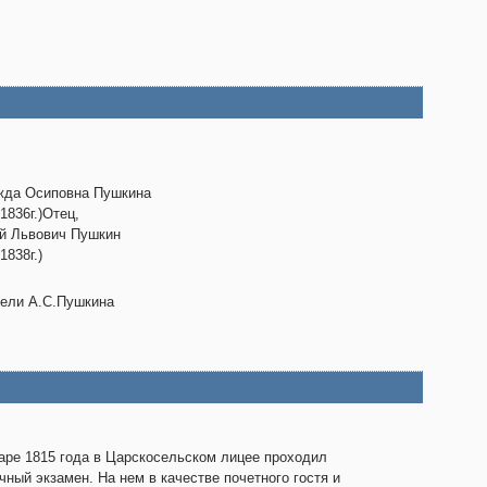
жда Осиповна Пушкина
-1836г.)Отец,
й Львович Пушкин
1838г.)
ели А.С.Пушкина
аре 1815 года в Царскосельском лицее проходил
чный экзамен. На нем в качестве почетного гостя и