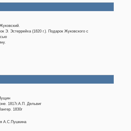
 Жуковский.
ок Э. Эстеррейха (1820 г.). Подарок Жуковского с
исью
ну.
Пущин
рне. 1817г.А.П. Дельвиг
Лангер. 1830г
я А.С.Пушкина