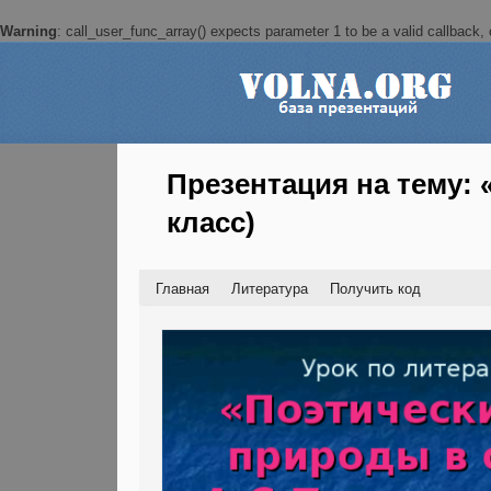
Warning
: call_user_func_array() expects parameter 1 to be a valid callback, c
Презентация на тему: 
класс)
Главная
Литература
Получить код