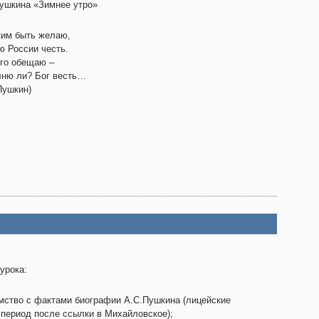
ушкина «Зимнее утро»
им быть желаю,
 России честь.
го обещаю –
ню ли? Бог весть…
Пушкин)
урока:
мство с фактами биографии А.С.Пушкина (лицейские
 период после ссылки в Михайловское);