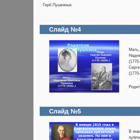
Герб Пушкиных
Слайд №4
Мать,
Наде
(1775
Серге
(1770-
Родит
Слайд №5
В янв
публи