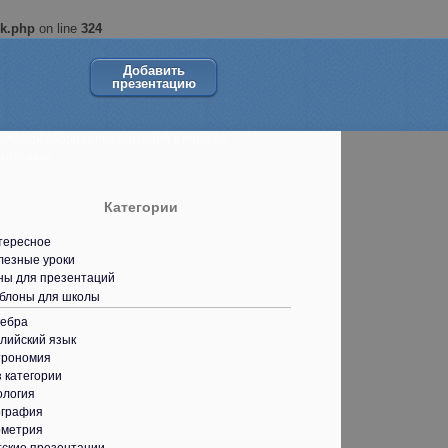
ok.php
on line
324
Добавить
презентацию
ольшой сборник презентаций в помощь
кольнику.
Категории
тересное
лезные уроки
ны для презентаций
блоны для школы
гебра
лийский язык
трономия
 категории
ология
ография
ометрия