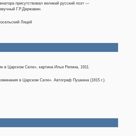
енатора присутствовал великий русский поэт —
звучный Г.Р.Державин.
осельский Лицей
н в Царском Селе», картина Ильи Репина, 1911.
оминания в Царском Селе». Автограф Пушкина (1815 г.).