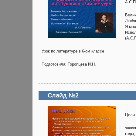
А.С.П
Велик
Люблю
Я мно
Испол
(А.С.
Урок по литературе в 6-ом классе
Подготовила: Торопцева И.Н.
Слайд №2
Цели 
знако
годы,