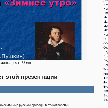
Де
Ин
Ис
Ли
Ма
Ме
Му
МХ
Но
ОБ
Об
Ок
Пе
Пр
Рус
езентацию
(1.38 мб)
Со
Те
Укр
ст этой презентации
Фи
Фи
Фи
Хи
Эк
Эк
ический мир русской природы в стихотворении