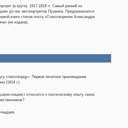
ортрет (в круге). 1817-1818 гг. Самый ранний из
ших до нас автопортретов Пушкина. Предназначался
ервой книги стихов поэта «Стихотворения Александра
на» (не издана).
угу стихотворцу». Первое печатное произведение
а (1814 г.).
ушкин-лицеист относился к поэтическому опыту своих
ественников?
 Чаадаев