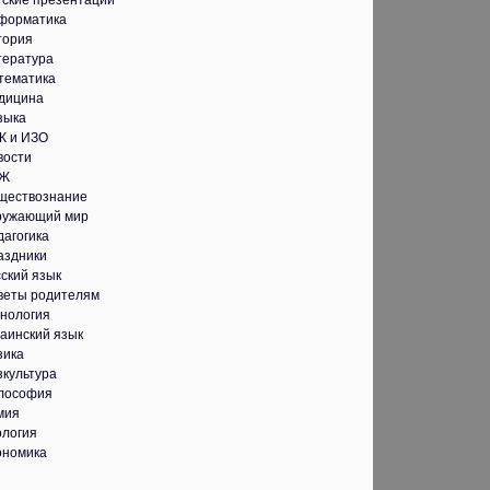
тские презентации
форматика
тория
тература
тематика
дицина
зыка
К и ИЗО
вости
Ж
ществознание
ружающий мир
дагогика
аздники
ский язык
веты родителям
хнология
аинский язык
зика
зкультура
лософия
мия
ология
ономика