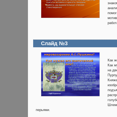
знако
анали
помог
мотив
работ
Слайд №3
Как ж
Как м
на дв
Пурпу
Княже
изобр
подъя
распр
голуб
Шлемо
перьями.