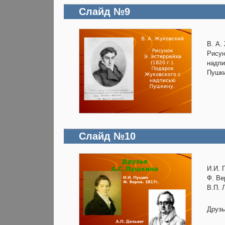
Слайд №9
В. А.
Рисун
надп
Пушки
Слайд №10
И.И. 
Ф. Ве
В.П. 
Друзь