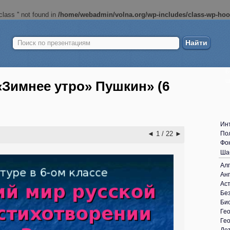
lass '' not found in
/home/webadmin/volna.org/wp-includes/class-wp-ho
Найти:
Б
ш
«Зимнее утро» Пушкин» (6
Ин
◄
1 / 22
►
По
Фо
Ша
Ал
Анг
Ас
Без
Би
Ге
Ге