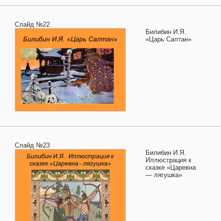
Слайд №22
Билибин И.Я.
«Царь Салтан»
Слайд №23
Билибин И.Я.
Иллюстрация к
сказке «Царевна
— лягушка»