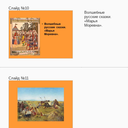
Слайд №10
Волшебные
русские сказки.
«Марья
Моревна».
Слайд №11