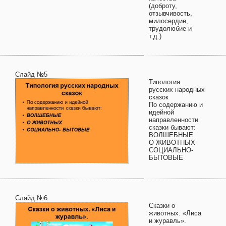
(доброту,
отзывчивость,
милосердие,
трудолюбие и
т.д.)
Слайд №5
Типология
русских народных
сказок
По содержанию и
идейной
направленности
сказки бывают:
ВОЛШЕБНЫЕ
О ЖИВОТНЫХ
СОЦИАЛЬНО-
БЫТОВЫЕ
Слайд №6
Сказки о
животных. «Лиса
и журавль».