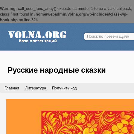
Warning
: call_user_func_array() expects parameter 1 to be a valid callback,
class '' not found in
/home/webadmin/volna.org/wp-includes/class-wp-
hook.php
on line
324
Найти:
Русские народные сказки
Главная
Литература
Получить код