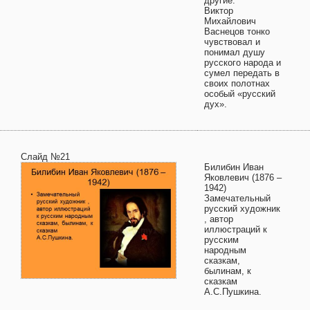
другие.
Виктор
Михайлович
Васнецов тонко
чувствовал и
понимал душу
русского народа и
сумел передать в
своих полотнах
особый «русский
дух».
Слайд №21
Билибин Иван
Яковлевич (1876 –
1942)
Замечательный
русский художник
, автор
иллюстраций к
русским
народным
сказкам,
былинам, к
сказкам
А.С.Пушкина.