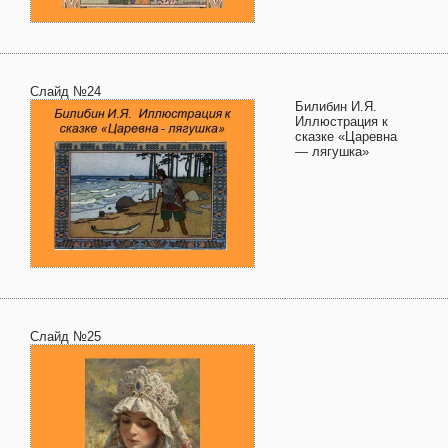
Слайд №24
Билибин И.Я.
Иллюстрация к
сказке «Царевна
— лягушка»
Слайд №25