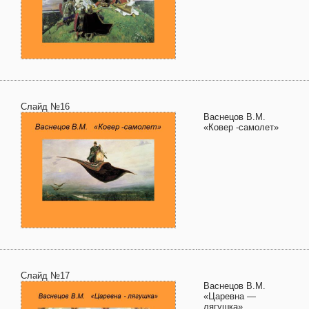
Слайд №16
Васнецов В.М.
«Ковер -самолет»
Слайд №17
Васнецов В.М.
«Царевна —
лягушка»