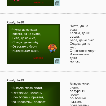
Слайд №18
Чиста, да не
вода,
Клейка, да не
смола,
Бела, да не снег,
Сладка, да не
мёд;
От рогатого берут
И живулькам
дают.
молоко
Слайд №19
Выпуча глаза
сидит,
по-турецки
говорит,
по- блошьи
прыгает,
по-человечьи