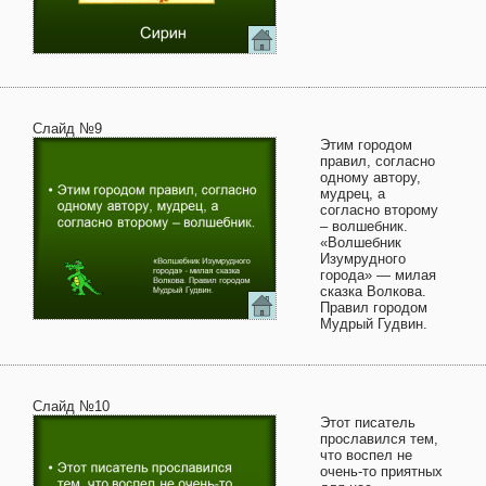
Слайд №9
Этим городом
правил, согласно
одному автору,
мудрец, а
согласно второму
– волшебник.
«Волшебник
Изумрудного
города» — милая
сказка Волкова.
Правил городом
Мудрый Гудвин.
Слайд №10
Этот писатель
прославился тем,
что воспел не
очень-то приятных