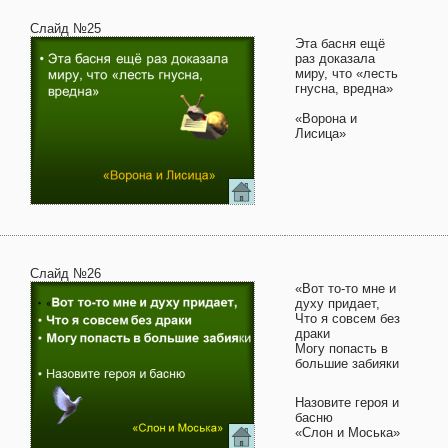
Слайд №25
Эта басня ещё
раз доказала
миру, что «лесть
гнусна, вредна»
«Ворона и
Лисица»
Слайд №26
«Вот то-то мне и
духу придает,
Что я совсем без
драки
Могу попасть в
большие забияки
Назовите героя и
басню
«Слон и Моська»