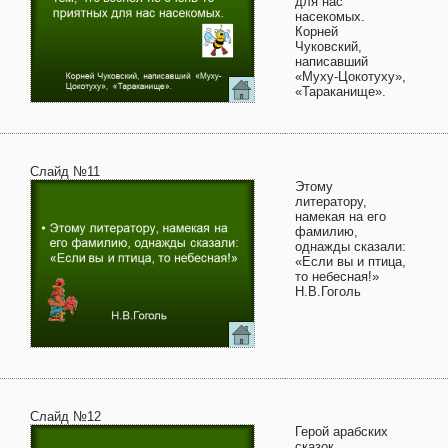
для нас
насекомых.
Корней
Чуковский,
написавший
«Муху-Цокотуху»,
«Тараканище».
Слайд №11
Этому
литератору,
намекая на его
фамилию,
однажды сказали:
«Если вы и птица,
то небесная!»
Н.В.Гоголь
Слайд №12
Герой арабских
сказок,