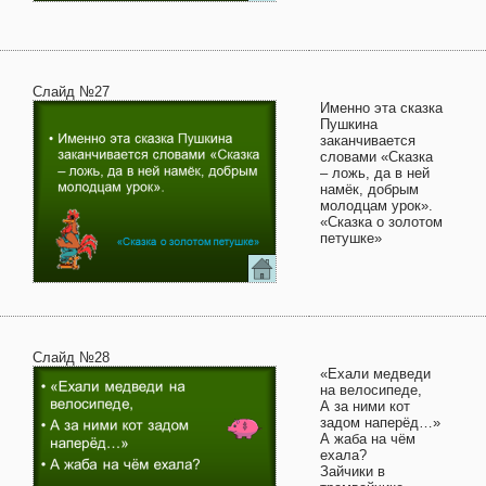
Слайд №27
Именно эта сказка
Пушкина
заканчивается
словами «Сказка
– ложь, да в ней
намёк, добрым
молодцам урок».
«Сказка о золотом
петушке»
Слайд №28
«Ехали медведи
на велосипеде,
А за ними кот
задом наперёд…»
А жаба на чём
ехала?
Зайчики в