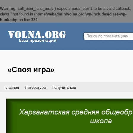
Warning
: call_user_func_array() expects parameter 1 to be a valid callback,
class '' not found in
/home/webadmin/volna.org/wp-includes/class-wp-
hook.php
on line
324
Найти:
«Своя игра»
Главная
Литература
Получить код