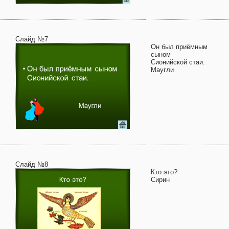
Слайд №7
Он был приёмным
сыном
Сионийской стаи.
Маугли
Слайд №8
Кто это?
Сирин