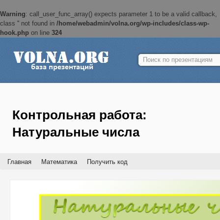
Warning
: call_user_func_array() expects parameter 1 to be a valid callback,
class '' not found in
/home/webadmin/volna.org/wp-includes/class-wp-
hook.php
on line
324
Найти:
Контрольная работа:
Натуральные числа
Главная
Математика
Получить код