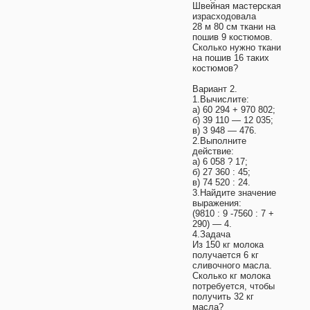
Швейная мастерская
израсходовала
28 м 80 см ткани на
пошив 9 костюмов.
Сколько нужно ткани
на пошив 16 таких
костюмов?
Вариант 2.
1.Вычислите:
а) 60 294 + 970 802;
б) 39 110 — 12 035;
в) 3 948 — 476.
2.Выполните
действие:
а) 6 058 ? 17;
б) 27 360 : 45;
в) 74 520 : 24.
3.Найдите значение
выражения:
(9810 : 9 -7560 : 7 +
290) — 4.
4.Задача
Из 150 кг молока
получается 6 кг
сливочного масла.
Сколько кг молока
потребуется, чтобы
получить 32 кг
масла?