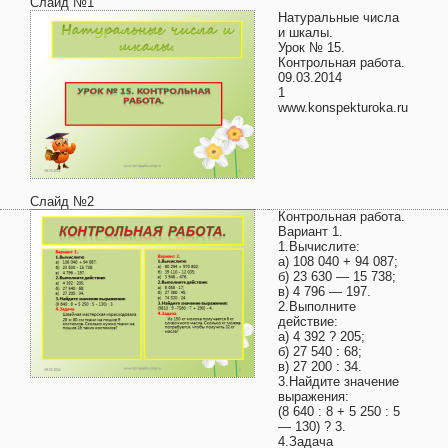
Слайд №1
Натуральные числа
и шкалы.
Урок № 15.
Контрольная работа.
09.03.2014
1
www.konspekturoka.ru
Слайд №2
Контрольная работа.
Вариант 1.
1.Вычислите:
а) 108 040 + 94 087;
б) 23 630 — 15 738;
в) 4 796 — 197.
2.Выполните
действие:
а) 4 392 ? 205;
б) 27 540 : 68;
в) 27 200 : 34.
3.Найдите значение
выражения:
(8 640 : 8 + 5 250 : 5
— 130) ? 3.
4.Задача