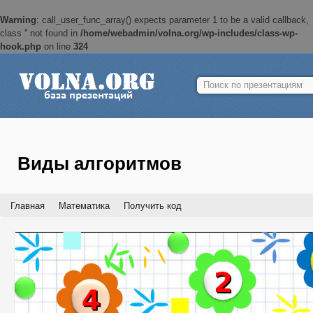
Warning
: call_user_func_array() expects parameter 1 to be a valid callback,
class '' not found in
/home/webadmin/volna.org/wp-includes/class-wp-
hook.php
on line
324
Найти:
Виды алгоритмов
Главная
Математика
Получить код