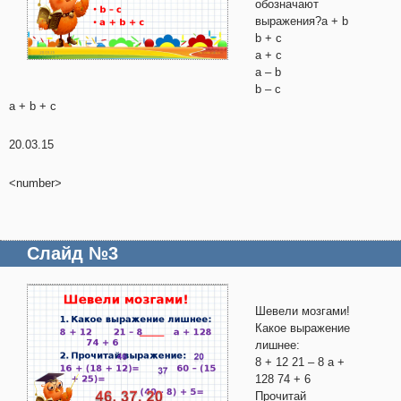
обозначают
выражения?a + b
b + c
a + c
a – b
b – c
a + b + c
20.03.15
<number>
Слайд №3
Шевели мозгами!
Какое выражение
лишнее:
8 + 12 21 – 8 а +
128 74 + 6
Прочитай