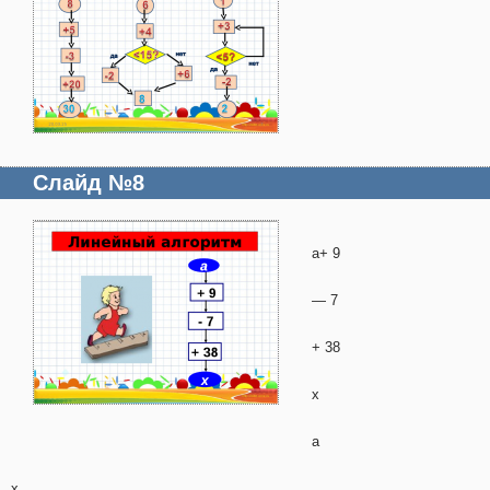
Слайд №8
a+ 9
— 7
+ 38
x
a
x