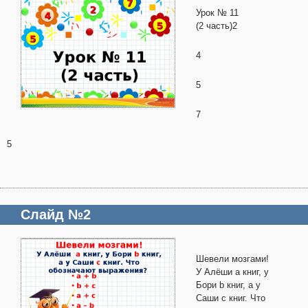
Урок № 11
(2 часть)2
4
5
7
5
Слайд №2
Шевели мозгами!
У Алёши а книг, у
Бори b книг, а у
Саши с книг. Что