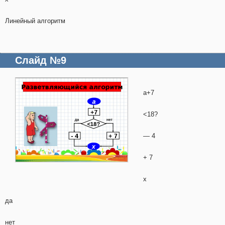
Линейный алгоритм
Слайд №9
a+7
<18?
— 4
+ 7
x
да
нет