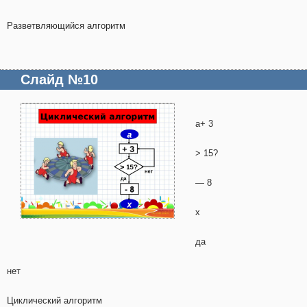
Разветвляющийся алгоритм
Слайд №10
a+ 3
> 15?
— 8
x
да
нет
Циклический алгоритм