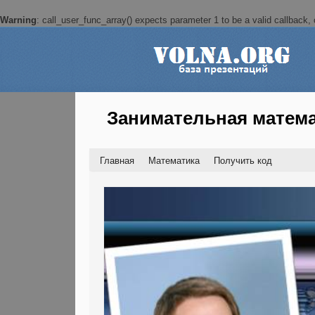
Warning
: call_user_func_array() expects parameter 1 to be a valid callback, c
Занимательная матем
Главная
Математика
Получить код