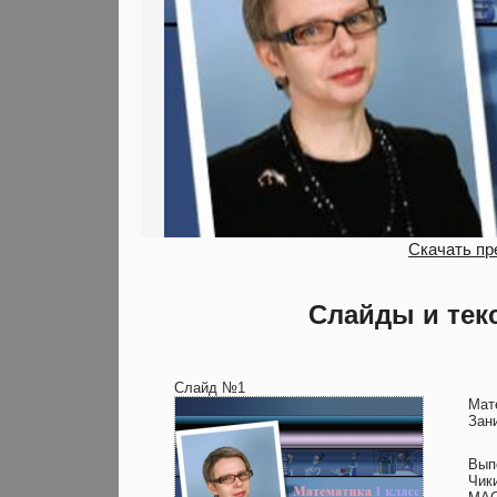
Скачать пр
Слайды и тек
Слайд №1
Мат
Зан
Вып
Чик