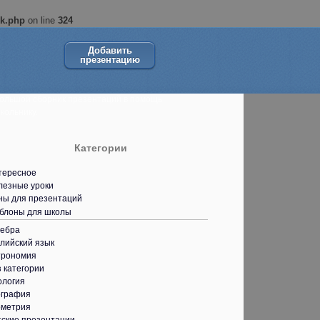
ok.php
on line
324
Добавить
презентацию
ольшой сборник презентаций в помощь
кольнику.
Категории
тересное
лезные уроки
ны для презентаций
блоны для школы
гебра
лийский язык
трономия
 категории
ология
ография
ометрия