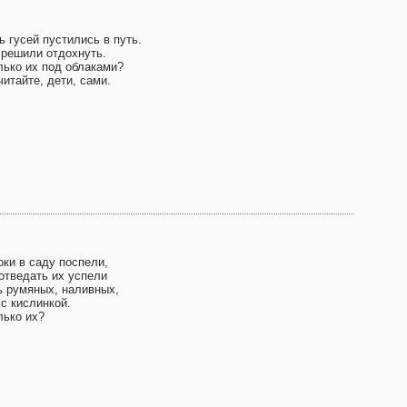
 гусей пустились в путь.
 решили отдохнуть.
лько их под облаками?
итайте, дети, сами.
оки в саду поспели,
отведать их успели
ь румяных, наливных,
с кислинкой.
лько их?