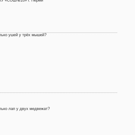
У «СОШ№10» г. Перми
лько ушей у трёх мышей?
лько лап у двух медвежат?