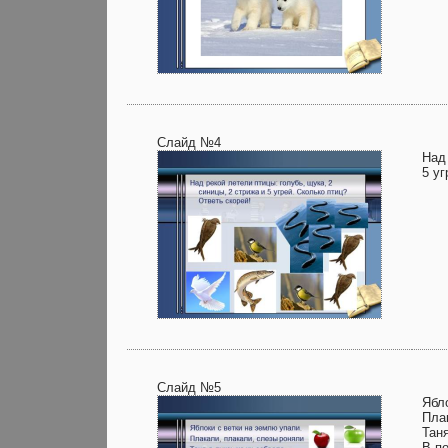
Слайд №4
Над 
5 уг
Слайд №5
Ябл
Пла
Тан
В п