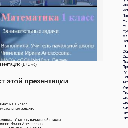
Де
Ин
Ис
Ли
Ма
Ме
Му
МХ
Но
ОБ
Об
Ок
Пе
езентацию
(1.41 мб)
Пр
Рус
Со
ст этой презентации
Те
Укр
Фи
Фи
Фи
ематика 1 класс
Хи
имательные задачи.
Эк
Эк
олнила: Учитель начальной школы
илева Ирина Алексеевна.