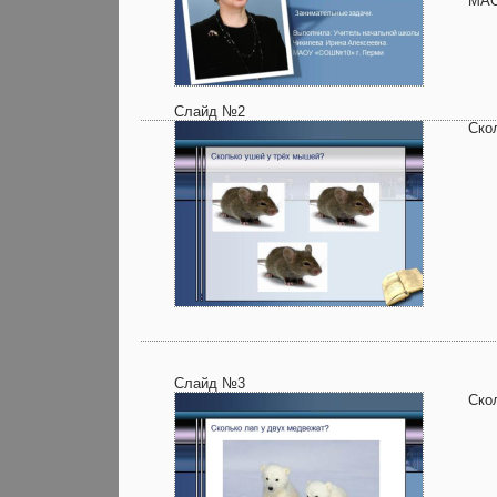
МАО
Слайд №2
Ско
Слайд №3
Ско