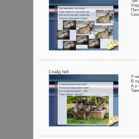
Три 
Ход
Пос
Ско
Слайд №8
У на
В л
А у
Так