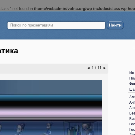
lass '' not found in
/home/webadmin/volna.org/wp-includes/class-wp-ho
Найти:
Б
ш
атика
◄
1 / 11
►
Ин
По
Фо
Ша
Ал
Анг
Ас
Без
Би
Ге
Ге