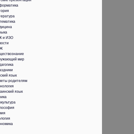
тские презентации
форматика
тория
тература
тематика
дицина
зыка
К и ИЗО
вости
Ж
ществознание
ружающий мир
дагогика
аздники
ский язык
веты родителям
хнология
аинский язык
зика
зкультура
лософия
мия
ология
ономика