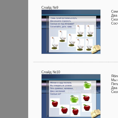
Слайд №9
Семь
Два
Ско
Сосч
Слайд №10
Ябл
Мы 
Пят
Два 
Ско