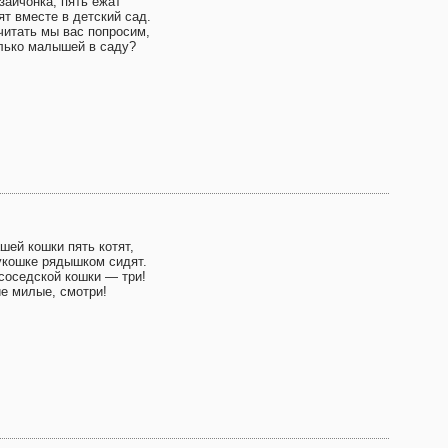
зайчонка, пять ежат
ят вместе в детский сад.
читать мы вас попросим,
лько малышей в саду?
шей кошки пять котят,
укошке рядышком сидят.
 соседской кошки — три!
ие милые, смотри!