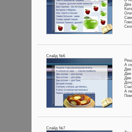
Два
Кат
Оле
Сам
Гово
Ско
Слайд №6
Реш
А с
Две
Две
Две
Доч
Счи
А п
Пом
Слайд №7