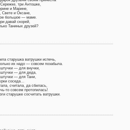
 Сережке, три Антошке,
ерине и Марине,
, Свете и Оксане,
ое большое — маме.
ри давай скорей,
лько Таниных друзей?
ила старушка ватрушки испечь,
колько их надо — совсем позабыла.
 штучки — для внучки,
 штучки — для деда,
 штучки — для Тани,
урки соседа…
тала, считала, да сбилась,
ечь-то совсем протопилась!
оги старушке сосчитать ватрушки.