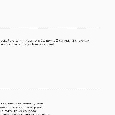
рекой летели птицы: голубь, щука, 2 синицы, 2 стрижа и
рей. Сколько птиц? Ответь скорей!
оки с ветки на землю упали.
кали, плакали, слезы роняли
я в лукошко их собрала.
одарок друзьям своим принесла