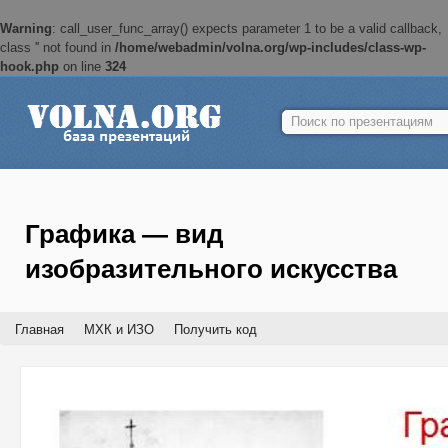
Warning
: call_user_func_array() expects parameter 1 to be a valid callback,
class '' not found in
/home/webadmin/volna.org/wp-includes/class-wp-
hook.php
on line
324
Найти:
Графика — вид
изобразительного искусства
Главная
МХК и ИЗО
Получить код