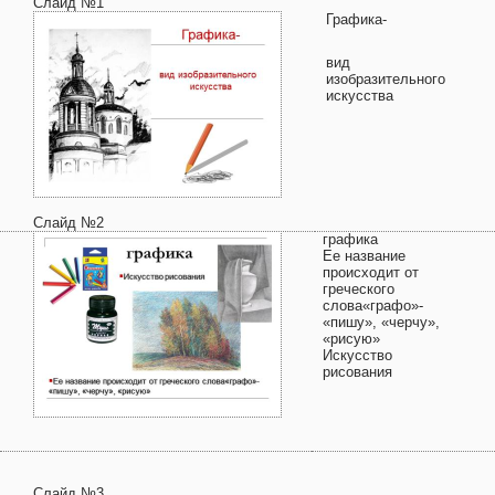
Слайд №1
Графика-
вид
изобразительного
искусства
Слайд №2
графика
Ее название
происходит от
греческого
слова«графо»-
«пишу», «черчу»,
«рисую»
Искусство
рисования
Слайд №3