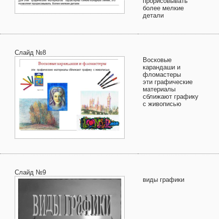
прорисовывать
более мелкие
детали
Слайд №8
Восковые
карандаши и
фломастеры
эти графические
материалы
сближают графику
с живописью
Слайд №9
виды графики