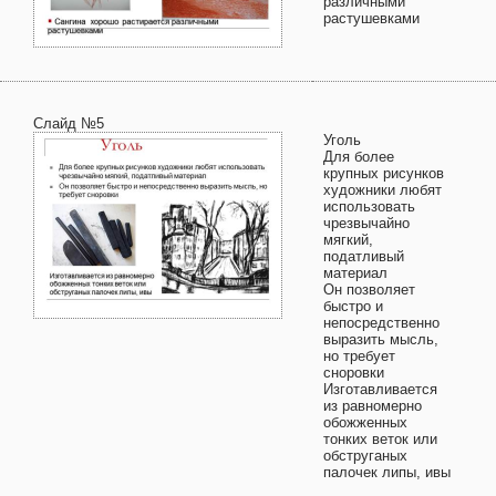
различными
растушевками
Слайд №5
Уголь
Для более
крупных рисунков
художники любят
использовать
чрезвычайно
мягкий,
податливый
материал
Он позволяет
быстро и
непосредственно
выразить мысль,
но требует
сноровки
Изготавливается
из равномерно
обожженных
тонких веток или
обструганых
палочек липы, ивы