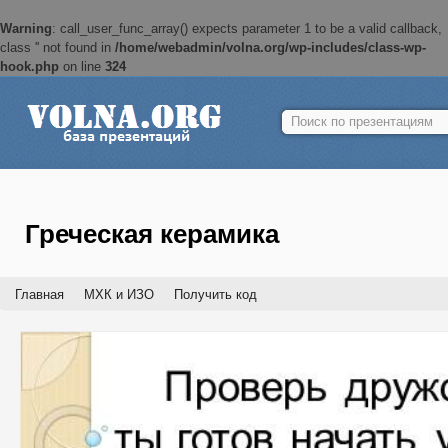
Warning
: call_user_func_array() expects parameter 1 to be a valid callback,
class '' not found in
/home/webadmin/volna.org/wp-includes/class-wp-
hook.php
on line
324
Найти:
Греческая керамика
Главная
МХК и ИЗО
Получить код