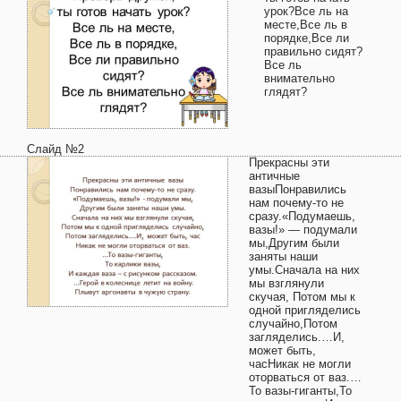
урок?Все ль на
месте,Все ль в
порядке,Все ли
правильно сидят?
Все ль
внимательно
глядят?
Слайд №2
Прекрасны эти
античные
вазыПонравились
нам почему-то не
сразу.«Подумаешь,
вазы!» — подумали
мы,Другим были
заняты наши
умы.Сначала на них
мы взглянули
скучая, Потом мы к
одной пригляделись
случайно,Потом
загляделись.…И,
может быть,
часНикак не могли
оторваться от ваз.…
То вазы-гиганты,То