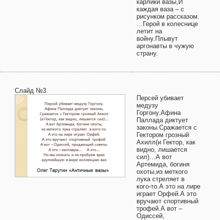
карлики вазы,И
каждая ваза – с
рисунком рассказом.
…Герой в колеснице
летит на
войну.Плывут
аргонавты в чужую
страну.
Слайд №3
Персей убивает
медузу
Горгону.Афина
Паллада диктует
законы.Сражается с
Гектором грозный
Ахилл(и Гектор, как
видно, лишается
сил)…А вот
Артемида, богиня
охоты,из меткого
лука стреляет в
кого-то.А это на лире
играет Орфей.А это
вручают спортивный
трофей.А вот –
Одиссей,