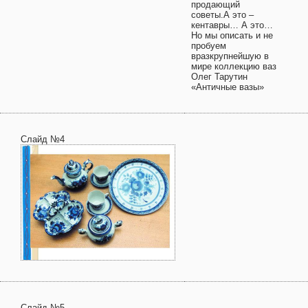
продающий
советы.А это –
кентавры… А это…
Но мы описать и не
пробуем
вразкрупнейшую в
мире коллекцию ваз
Олег Тарутин
«Античные вазы»
Слайд №4
Слайд №5