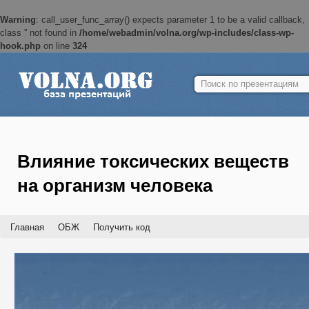
Warning
: call_user_func_array() expects parameter 1 to be a valid callback,
class '' not found in
/home/webadmin/volna.org/wp-includes/class-wp-
hook.php
on line
324
Найти:
Влияние токсических веществ
на организм человека
Главная
ОБЖ
Получить код