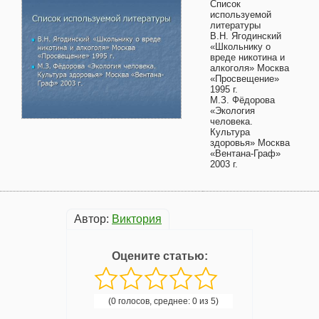
Список
используемой
литературы
В.Н. Ягодинский
«Школьнику о
вреде никотина и
алкоголя» Москва
«Просвещение»
1995 г.
М.З. Фёдорова
«Экология
человека.
Культура
здоровья» Москва
«Вентана-Граф»
2003 г.
Автор:
Виктория
Оцените статью:
(0 голосов, среднее: 0 из 5)