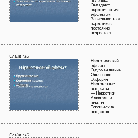
человека
Обладают
наркотическим
эффектом
Зависимость от
наркотиков
постоянно
возрастает
Слайд №5
Наркотический
эффект
Одурманивание
Опьянение
Эйфория
Наркогенные
вещества
— Наркотики
Алкоголь и
никотин
Токсические
вещества
Слайд №6