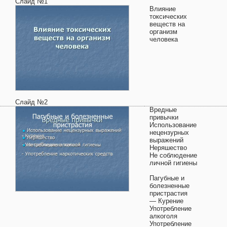
Слайд №1
Влияние
токсических
веществ на
организм
человека
Слайд №2
Вредные
привычки
Использование
нецензурных
выражений
Неряшество
Не соблюдение
личной гигиены
Пагубные и
болезненные
пристрастия
— Курение
Употребление
алкоголя
Употребление