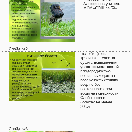
Алексеевна,учитель
МОУ «СОШ № 59»
Слайд №2
Боло?то (топь,
трясина) — участок
суши с повышенным
увлажнением, низкой
плодородностью
почвы, выходом на
поверхность стоячих
вод, но без
постоянного слоя
воды на поверхности.
Слой торфа в
болотах не менее
30 см.
Слайд №3