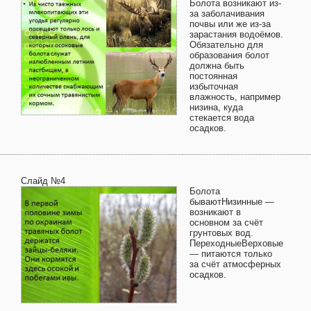
Болота возникают из-
за заболачивания
почвы или же из-за
зарастания водоёмов.
Обязательно для
образования болот
должна быть
постоянная
избыточная
влажность, например
низина, куда
стекается вода
осадков.
Слайд №4
Болота
бываютНизинные —
возникают в
основном за счёт
грунтовых вод.
ПереходныеВерховые
— питаются только
за счёт атмосферных
осадков.