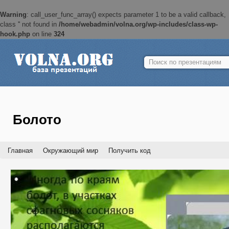
Warning
: call_user_func_array() expects parameter 1 to be a valid callback,
class '' not found in
/home/webadmin/volna.org/wp-includes/class-wp-
hook.php
on line
324
Найти:
Болото
Главная
Окружающий мир
Получить код