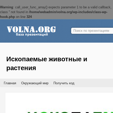
Warning
: call_user_func_array() expects parameter 1 to be a valid callback,
class '' not found in
/home/webadmin/volna.org/wp-includes/class-wp-
hook.php
on line
324
Найти:
Ископаемые животные и
растения
Главная
Окружающий мир
Получить код