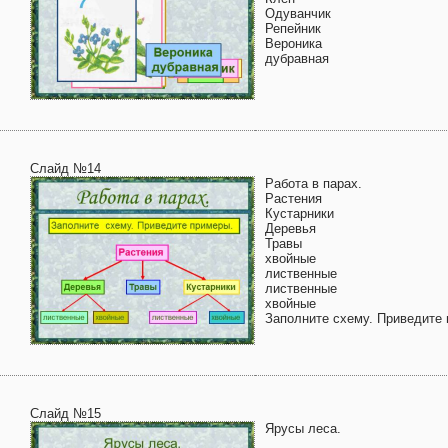
Одуванчик
Репейник
Вероника
дубравная
Слайд №14
Работа в парах.
Растения
Кустарники
Деревья
Травы
хвойные
лиственные
лиственные
хвойные
Заполните схему. Приведите
Слайд №15
Ярусы леса.