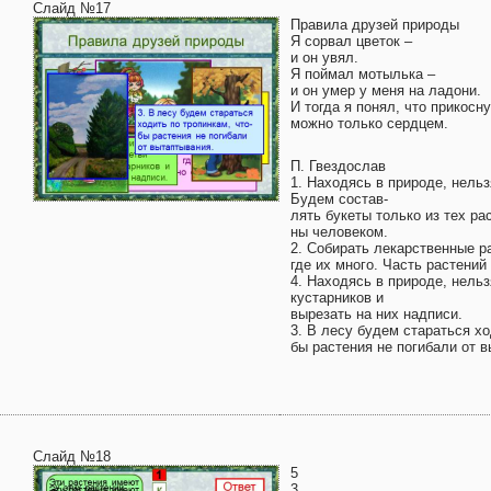
Слайд №17
Правила друзей природы
Я сорвал цветок –
и он увял.
Я поймал мотылька –
и он умер у меня на ладони.
И тогда я понял, что прикосну
можно только сердцем.
П. Гвездослав
1. Находясь в природе, нельз
Будем состав-
лять букеты только из тех ра
ны человеком.
2. Собирать лекарственные р
где их много. Часть растений
4. Находясь в природе, нель
кустарников и
вырезать на них надписи.
3. В лесу будем стараться хо
бы растения не погибали от 
Слайд №18
5
3