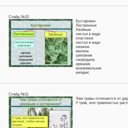
Слайд №10
Кустарники
Лиственные
Хвойные
листья в виде
пластинок
листья в виде
хвоинок
малина
шиповник
смородина
орешник
можжевельник
кипарис
Слайд №11
Чем травы отличаются от дер
У трав, или травянистых раст