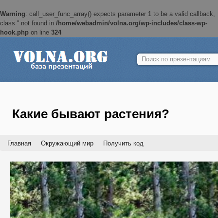
Warning
: call_user_func_array() expects parameter 1 to be a valid callback,
class '' not found in
/home/webadmin/volna.org/wp-includes/class-wp-
hook.php
on line
324
Найти:
Какие бывают растения?
Главная
Окружающий мир
Получить код