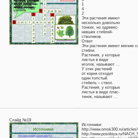
1
4
2
Эти растения имеют
несколько довольно
тонких, но одревес-
невших стеблей-
стволиков.
Ответ
Эти растения имеют мягкие 
стебли.
Растения, у которых
листья в виде
иголок, называют …
У этих растений
от корня отходит
один толстый
стебель – ствол.
Растения, у которых
листья в виде плас-
тинок, называют …
Слайд №19
Источники:
http://www.omsk300.ru/articles
http://www.posobiya.ru/NAC