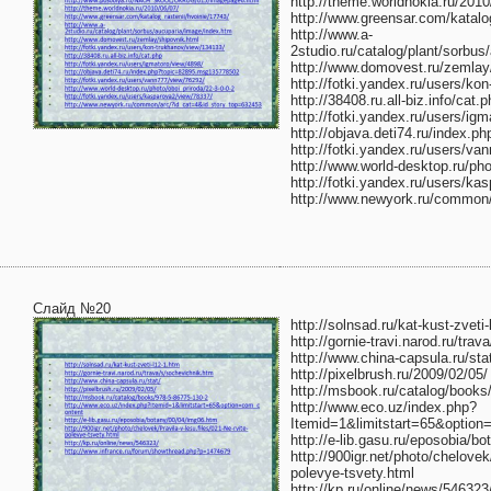
http://theme.worldnokia.ru/2010
http://www.greensar.com/katalo
http://www.a-
2studio.ru/catalog/plant/sorbu
http://www.domovest.ru/zemlay
http://fotki.yandex.ru/users/ko
http://38408.ru.all-biz.info/cat.
http://fotki.yandex.ru/users/ig
http://objava.deti74.ru/index
http://fotki.yandex.ru/users/va
http://www.world-desktop.ru/pho
http://fotki.yandex.ru/users/ka
http://www.newyork.ru/common
Слайд №20
http://solnsad.ru/kat-kust-zveti
http://gornie-travi.narod.ru/tra
http://www.china-capsula.ru/sta
http://pixelbrush.ru/2009/02/05/
http://msbook.ru/catalog/books
http://www.eco.uz/index.php?
Itemid=1&limitstart=65&optio
http://e-lib.gasu.ru/eposobia/b
http://900igr.net/photo/chelovek/
polevye-tsvety.html
http://kp.ru/online/news/546323