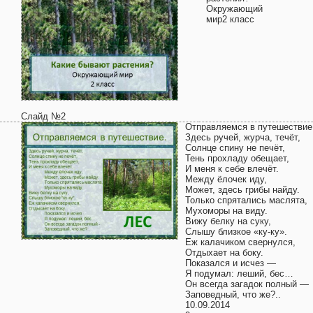
Окружающий
мир2 класс
Слайд №2
Отправляемся в путешествие
Здесь ручей, журча, течёт,
Солнце спину не печёт,
Тень прохладу обещает,
И меня к себе влечёт.
Между ёлочек иду,
Может, здесь грибы найду.
Только спрятались маслята,
Мухоморы на виду.
Вижу белку на суку,
Слышу близкое «ку-ку».
Еж калачиком свернулся,
Отдыхает на боку.
Показался и исчез —
Я подумал: леший, бес…
Он всегда загадок полный —
Заповедный, что же?..
10.09.2014