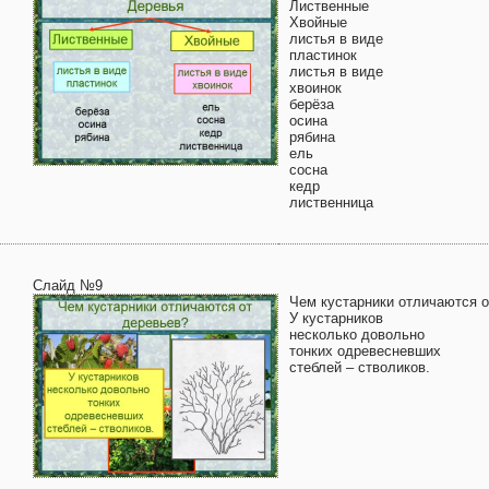
Лиственные
Хвойные
листья в виде
пластинок
листья в виде
хвоинок
берёза
осина
рябина
ель
сосна
кедр
лиственница
Слайд №9
Чем кустарники отличаются о
У кустарников
несколько довольно
тонких одревесневших
стеблей – стволиков.