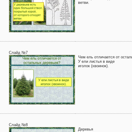
ветви.
Слайд №7
Чем ель отличается от оста
У ели листья в виде
иголок (хвоинок).
Слайд №8
Деревья