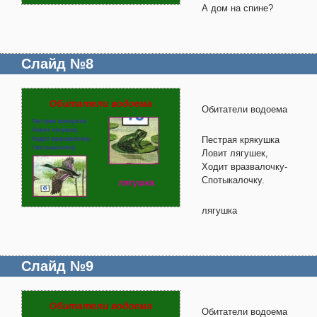
А дом на спине?
Слайд №8
Обитатели водоема
Пестрая крякушка
Ловит лягушек,
Ходит вразвалочку-
Спотыкалочку.
лягушка
Слайд №9
Обитатели водоема