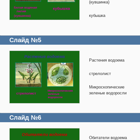
(кувшинка)
кубышка
Слайд №5
Растения водоема
стрелолист
Микроскопические
зеленые водоросли
Слайд №6
Обитатели водоема