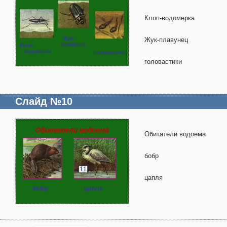
Клоп-водомерка
Жук-плавунец
головастики
Слайд №10
Обитатели водоема
бобр
цапля