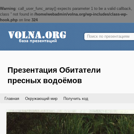
Warning
: call_user_func_array() expects parameter 1 to be a valid callback,
class '' not found in
/home/webadmin/volna.org/wp-includes/class-wp-
hook.php
on line
324
Найти:
Презентация Обитатели
пресных водоёмов
Главная
Окружающий мир
Получить код