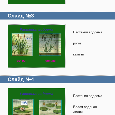
Слайд №3
Растения водоема
рогоз
камыш
Слайд №4
Растения водоема
Белая водяная
лилия