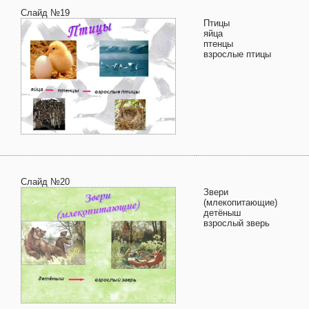
Слайд №19
Птицы
яйца
птенцы
взрослые птицы
Слайд №20
Звери
(млекопитающие)
детёныш
взрослый зверь