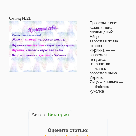
Слайд №21
Проверьте себя …
Какие слова
пропущены?
Яйцо — —
взрослая птица.
птенец
Икринка — —
взрослая
лягушка.
головастик
— малёк –
взрослая рыба.
Икринка
Яйцо – личинка —
— бабочка.
куколка
Автор:
Виктория
Оцените статью: