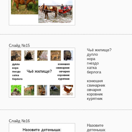
Слайд №15
Чьё жилище?
дупло
нора
гнездо
хатка
берлога
конюшня
свинарник
овчарня
коровник
курятник
Слайд №16
Назовите
детеныша: