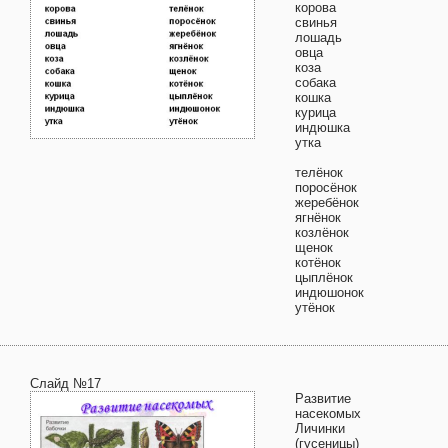
корова
свинья
лошадь
овца
коза
собака
кошка
курица
индюшка
утка
телёнок
поросёнок
жеребёнок
ягнёнок
козлёнок
щенок
котёнок
цыплёнок
индюшонок
утёнок
Слайд №17
Развитие
насекомых
Личинки
(гусеницы)