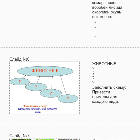
комар карась
воробей лисица
скорпион окунь
сокол енот
…
…
…
…
Слайд №6
ЖИВОТНЫЕ
?
?
?
?
Заполнить схему:
Привести
примеры для
каждого вида.
Слайд №7