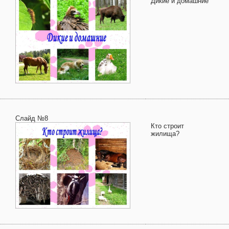
Дикие и домашние
Слайд №8
Кто строит
жилища?