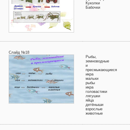
Куколки
Бабочки
Слайд №18
Рыбы,
земноводные
и
пресмыкающиеся
икра
мальки
рыбы
икра
головастики
лягушки
яйца
детёныши
взрослые
животные