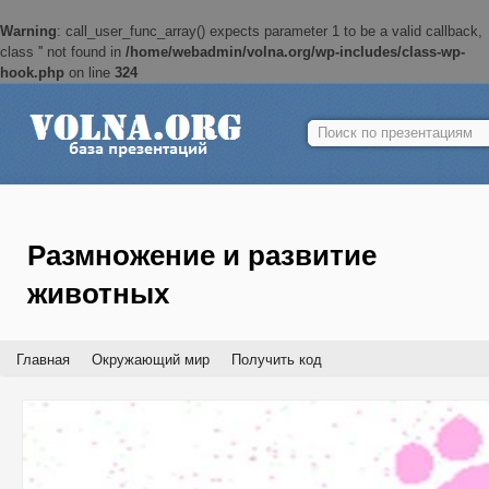
Warning
: call_user_func_array() expects parameter 1 to be a valid callback,
class '' not found in
/home/webadmin/volna.org/wp-includes/class-wp-
hook.php
on line
324
Найти:
Размножение и развитие
животных
Главная
Окружающий мир
Получить код