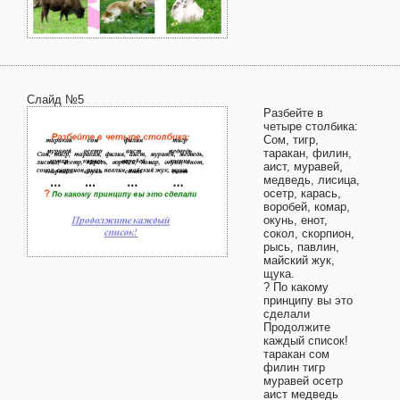
Слайд №5
Разбейте в
четыре столбика:
Сом, тигр,
таракан, филин,
аист, муравей,
медведь, лисица,
осетр, карась,
воробей, комар,
окунь, енот,
сокол, скорпион,
рысь, павлин,
майский жук,
щука.
? По какому
принципу вы это
сделали
Продолжите
каждый список!
таракан сом
филин тигр
муравей осетр
аист медведь