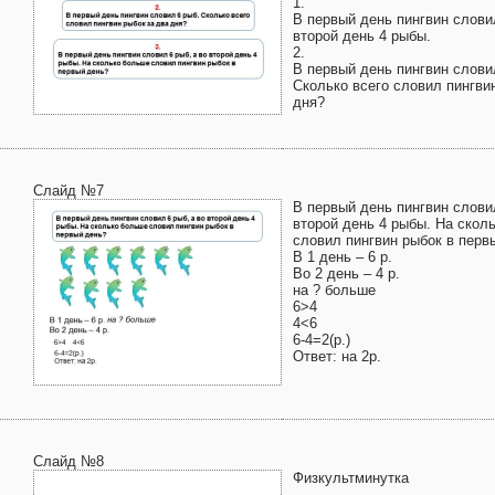
1.
В первый день пингвин словил
второй день 4 рыбы.
2.
В первый день пингвин слови
Сколько всего словил пингви
дня?
Слайд №7
В первый день пингвин словил
второй день 4 рыбы. На скол
словил пингвин рыбок в перв
В 1 день – 6 р.
Во 2 день – 4 р.
на ? больше
6>4
4<6
6-4=2(р.)
Ответ: на 2р.
Слайд №8
Физкультминутка