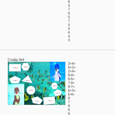
6
4
7
6
5
7
4
5
6
4
3
Слайд №4
3+4=
6+2=
2+4=
9-4=
6-5=
7-4=
8-7=
6+3=
6-4=
8
7
9
6
5