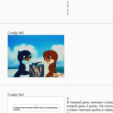
1
3
1
2
Слайд №5
Слайд №6
3.
В первый день пингвин словил
второй день 4 рыбы. На скол
словил пингвин рыбок в перв