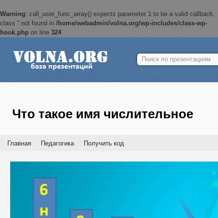
Warning
: call_user_func_array() expects parameter 1 to be a valid callback,
class '' not found in
/home/webadmin/volna.org/wp-includes/class-wp-
hook.php
on line
324
Найти:
Что такое имя числительное
Главная
Педагогика
Получить код