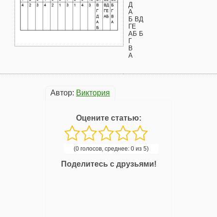
Д
А
Б ВД
ГЕ
АБ Б
Г
В
А
Автор:
Виктория
Оцените статью:
(0 голосов, среднее: 0 из 5)
Поделитесь с друзьями!