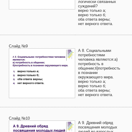
логически связанных
суждений?
верно только а;
верно только б;
оба ответа верны;
нет верного ответа.
Слайд №9
А 8. Социальными
потребностями
человека являются:а)
потребность в
общении;б)потребность
в познании
окружающего мира.
верно только а;
верно только б;
оба ответа верны;
нет верного ответа.
Слайд №10
А 9. Древний обряд
посвящения молодых
людей во взрослых