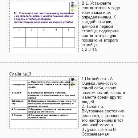
В 1. Установите
соответствия между
терминами и их
определениями. К
каждой позиции,
данной в первом
столбце, подберите
соответствующую
позицию из второго
столбца
1 2 3 4 5
Слайд №13
1.Потребность А.
Оценка личностью
самой себя, своих
возможностей, качеств
и места среди других
людей.
2. Талант Б.
Внутреннее состояние
человека, связанное с
его настроением в тот
или иной момент.
3.Духовный мир В.
Осознаваемая