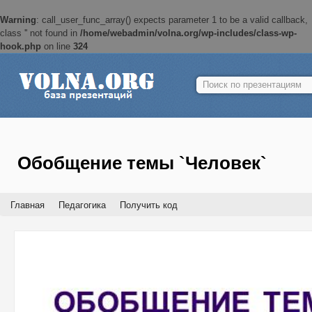
Warning
: call_user_func_array() expects parameter 1 to be a valid callback,
class '' not found in
/home/webadmin/volna.org/wp-includes/class-wp-
hook.php
on line
324
Найти:
Обобщение темы `Человек`
Главная
Педагогика
Получить код