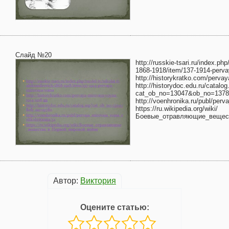
Слайд №20
http://russkie-tsari.ru/index.php
1868-1918/item/137-1914-perva
http://historykratko.com/perva
http://historydoc.edu.ru/catalo
cat_ob_no=13047&ob_no=1378
http://voenhronika.ru/publ/perv
https://ru.wikipedia.org/wiki/
Боевые_отравляющие_вещес
Автор:
Виктория
Оцените статью: