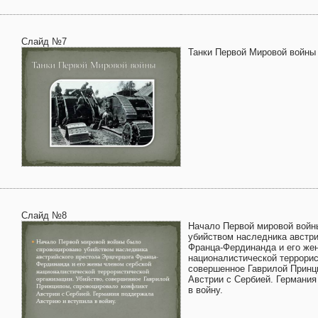
Слайд №7
Танки Первой Мировой войны
Слайд №8
Начало Первой мировой войн
убийством наследника австри
Франца-Фердинанда и его же
националистической террорис
совершенное Гаврилой Принц
Австрии с Сербией. Германи
в войну.