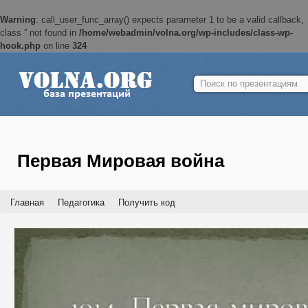
Warning
: call_user_func_array() expects parameter 1 to be a valid callback,
class '' not found in
/home/webadmin/volna.org/wp-includes/class-wp-
hook.php
on line
324
Найти:
Первая Мировая война
Главная
Педагогика
Получить код