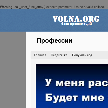
Warning
: call_user_func_array() expects parameter 1 to be a valid callback, c
Профессии
Главная
Педагогика
Получить код