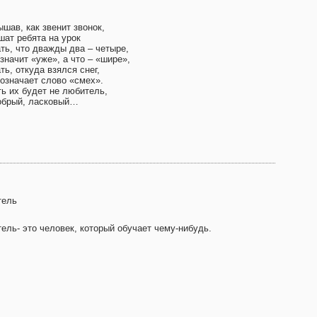
шав, как звенит звонок,
шат ребята на урок
ть, что дважды два – четыре,
значит «уже», а что – «шире»,
ть, откуда взялся снег,
 означает слово «смех».
ть их будет не любитель,
обрый, ласковый…
тель
ель- это человек, который обучает чему-нибудь.