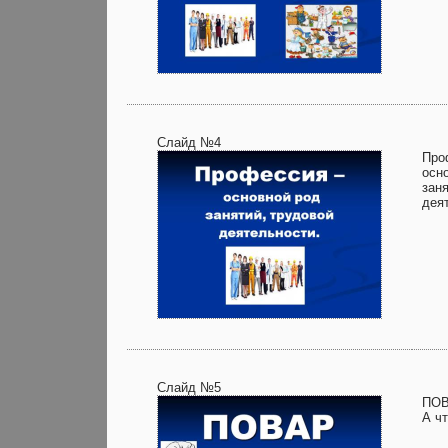
Слайд №4
Про
осн
зан
дея
Слайд №5
ПО
А ч