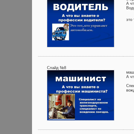
А ч
Вод
это 
Слайд №8
маш
А ч
Спе
вож