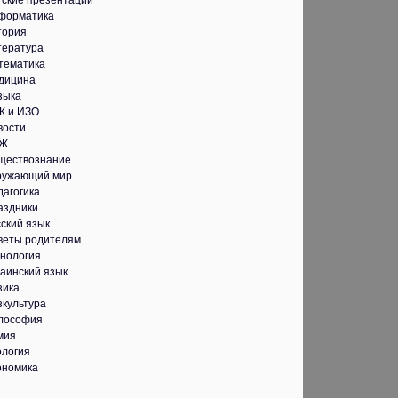
тские презентации
форматика
тория
тература
тематика
дицина
зыка
К и ИЗО
вости
Ж
ществознание
ружающий мир
дагогика
аздники
ский язык
веты родителям
хнология
аинский язык
зика
зкультура
лософия
мия
ология
ономика