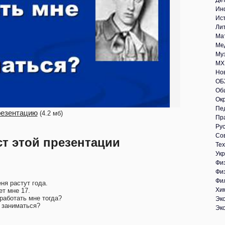
Де
Ин
Ис
Ли
Ма
Ме
Му
МХ
Но
ОБ
Об
Ок
Пе
резентацию
(4.2 мб)
Пр
Рус
Со
ст этой презентации
Те
Укр
Фи
Фи
Фи
ня растут года.
Хи
ет мне 17.
работать мне тогда?
Эк
 заниматься?
Эк