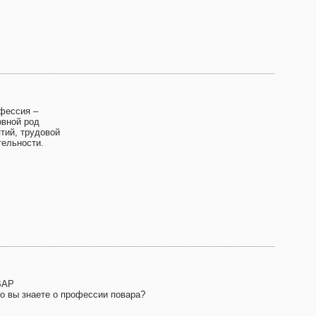
фессия –
овной род
ятий, трудовой
тельности.
ВАР
то вы знаете о профессии повара?