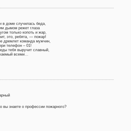
и в доме случилась беда,
им дымом режет глаза
угом только копоть и жар,
ит, это, ребята, — пожар!
не дремлет команда мужчин,
ери телефон – 01!
беды тебя выручит славный,
жаемый всеми…
арный
то вы знаете о профессии пожарного?