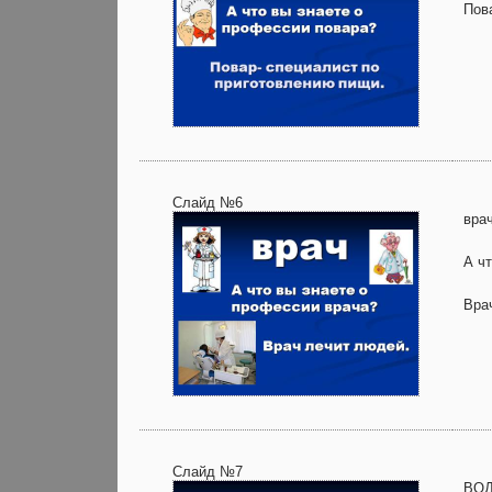
Пов
Слайд №6
вра
А ч
Вра
Слайд №7
ВО