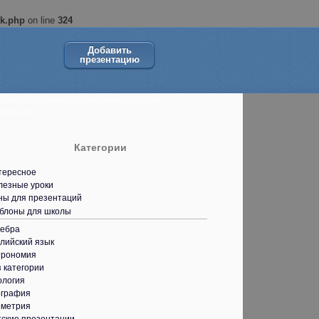
ok.php
on line
324
Добавить
презентацию
ольшой сборник презентаций в помощь
кольнику.
Категории
тересное
лезные уроки
ны для презентаций
блоны для школы
гебра
лийский язык
трономия
 категории
ология
ография
ометрия