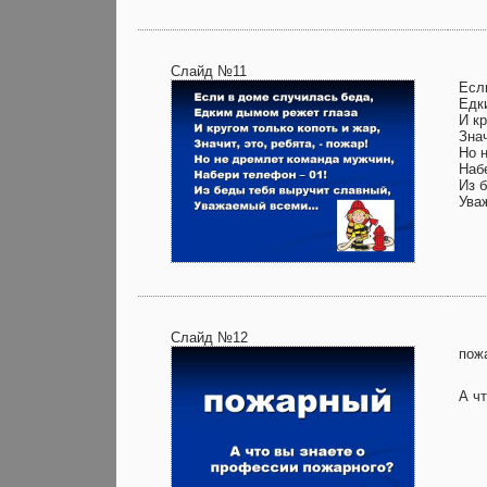
Слайд №11
Есл
Едк
И кр
Знач
Но 
Наб
Из 
Ува
Слайд №12
пож
А ч