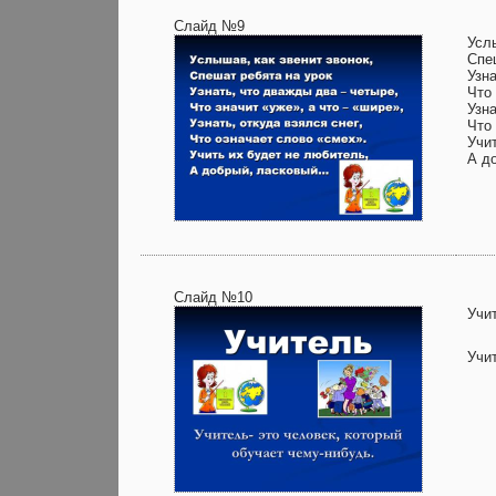
Слайд №9
Услы
Спе
Узна
Что 
Узна
Что
Учи
А д
Слайд №10
Учи
Учит