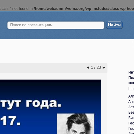
lass '' not found in
/home/webadmin/volna.org/wp-includes/class-wp-ho
Найти:
Б
ш
◄
1 / 23
►
Ин
По
Фо
Ша
Ал
Анг
Ас
Без
Би
Ге
Ге