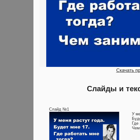
Скачать п
Слайды и тек
Слайд №1
У ме
Буд
Где 
Чем