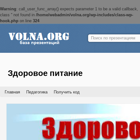
Warning
: call_user_func_array() expects parameter 1 to be a valid callback,
class '' not found in
/home/webadmin/volna.org/wp-includes/class-wp-
hook.php
on line
324
Найти:
Здоровое питание
Главная
Педагогика
Получить код